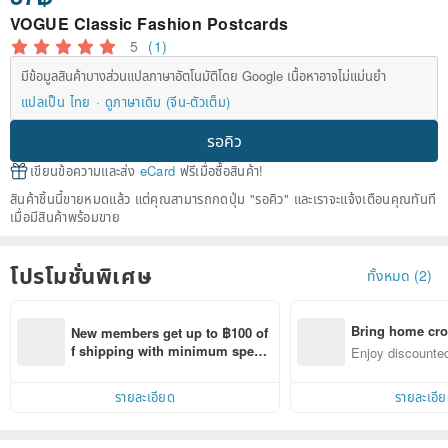
VOGUE Classic Fashion Postcards
5
(1)
มีข้อมูลสินค้าบางส่วนแปลภาษาอัตโนมัติโดย Google เนื้อหาอาจไม่แม่นยำ
แปลเป็น ไทย
ดูภาษาเดิม (จีน-ตัวเต็ม)
รอคิว
เขียนข้อความและส่ง
eCard
ฟรีเมื่อซื้อสินค้า!
สินค้าชิ้นนี้ขายหมดแล้ว แต่คุณสามารถกดปุ่ม "รอคิว" และเราจะแจ้งเตือนคุณทันที
เมื่อมีสินค้าพร้อมขาย
โปรโมชั่นพิเศษ
ทั้งหมด (2)
Bring home cro
New members get up to ฿100 of
n with ease
f shipping with minimum spen
Enjoy discounted
d on their first Pinkoi app order 
ct cross-border 
within 7 days!
รายละเอียด
รายละเอี