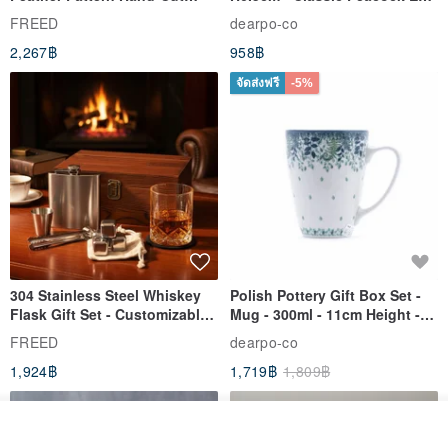
Whisky Glass - Blue Engraved
& Dragonfly
FREED
dearpo-co
Gift for Dad
2,267฿
958฿
จัดส่งฟรี
-5%
304 Stainless Steel Whiskey
Polish Pottery Gift Box Set -
Flask Gift Set - Customizable
Mug - 300ml - 11cm Height -
Engraving - Father's Day Gift
Fern Pattern
FREED
dearpo-co
1,924฿
1,719฿
1,809฿
รอคิว
ถูกใจ
View Shop