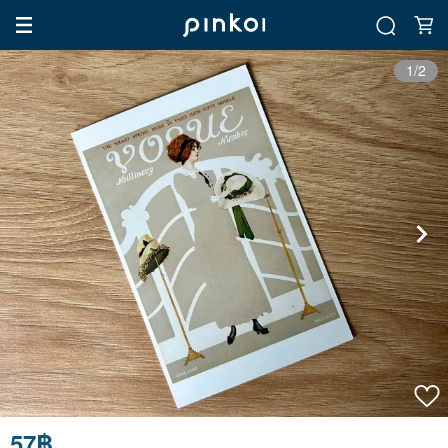
1/2
57฿