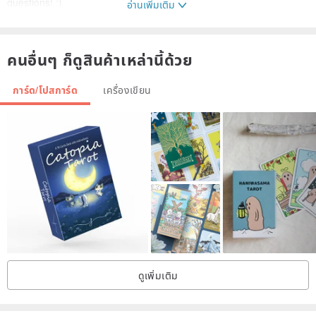
questions! :)
อ่านเพิ่มเติม
● Follow our Instagram account for more historical stories behind
คนอื่นๆ ก็ดูสินค้าเหล่านี้ด้วย
our vintage pieces: vtgcicely
การ์ด/โปสการ์ด
เครื่องเขียน
ดูเพิ่มเติม