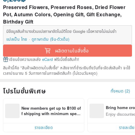
Preserved Flowers, Preserved Roses, Dried Flower
Pot, Autumn Colors, Opening Gift, Gift Exchange,
Birthday Gift
มีข้อมูลสินค้าบางส่วนแปลภาษาอัตโนมัติโดย Google เนื้อหาอาจไม่แม่นยำ
แปลเป็น ไทย
ดูภาษาเดิม (จีน-ตัวเต็ม)
ผลิตตามใบสั่งซื้อ
เขียนข้อความและส่ง
eCard
ฟรีเมื่อซื้อสินค้า!
สินค้านี้คือ "สินค้าผลิตตามใบสั่งซื้อ" หลังจากที่ชำระเงินถึงวันที่จะจัดส่งสินค้า จะใช้
เวลาประมาณ 5 วันทางการในการผลิตสินค้า (ไม่รวมวันหยุด)
โปรโมชั่นพิเศษ
ทั้งหมด (2)
Bring home cro
New members get up to ฿100 of
n with ease
f shipping with minimum spen
Enjoy discounted
d on their first Pinkoi app order 
ct cross-border 
within 7 days!
รายละเอียด
รายละเอี