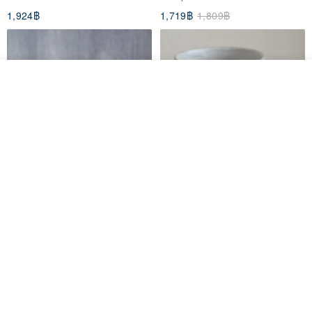
1,924฿
1,719฿
1,809฿
ผลิตตามใบสั่งซื้อ
ถูกใจ
View Shop
[Mùchūn Life] 240ml Shāmù
Mug - Little Snow
Tianmu Glaze Round Teapot
by Master Ye Minxiang
NATURE GLAZE สตูดิโอเซรามิก
goodday-ankeng
2,290฿
1,122฿