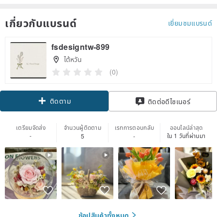
เกี่ยวกับแบรนด์
เยี่ยมชมแบรนด์
fsdesigntw-899
ไต้หวัน
(0)
ติดตาม
ติดต่อดีไซเนอร์
เตรียมจัดส่ง
จำนวนผู้ติดตาม
เรทการตอบกลับ
ออนไลน์ล่าสุด
-
ใน 1 วันที่ผ่านมา
5
-
ช้อปสินค้าทั้งหมด