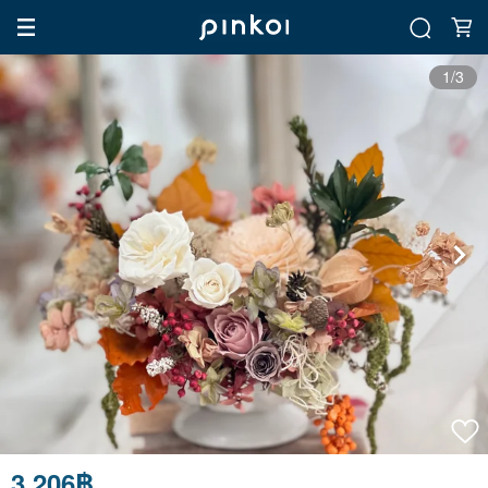
1/3
3,206฿