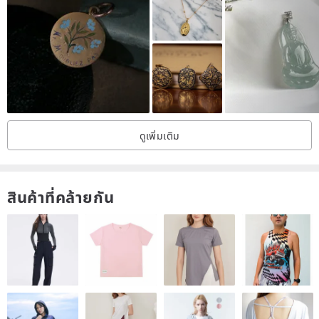
said to enhance the secretion of female hormones.
This makes it beneficial for women's beauty and may positively
influence symptoms of menopause.
Beyond these benefits, pink opal supports heartfelt self-expression,
helping you to bring forth your inner radiance.
It is a stone that can amplify the "lovability" that every woman
ดูเพิ่มเติม
desires.
Interestingly, for men, this stone is said to help prevent infidelity and
resolve issues like excessive dependence on mothers, as these
สินค้าที่คล้ายกัน
behaviors can sometimes stem from a lack of femininity. By wearing
pink opal, which embodies femininity itself, subconscious desires
may be soothed.
Overall, opals possess a strong ability to attract good fortune and
enhance creativity, qualities that are certainly reflected in this pink
opal.
************