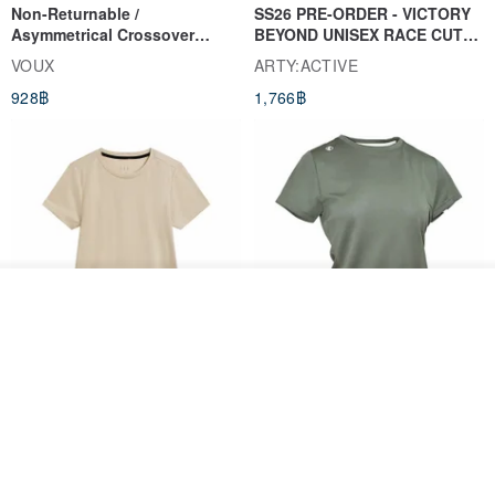
Non-Returnable /
SS26 PRE-ORDER - VICTORY
Asymmetrical Crossover
BEYOND UNISEX RACE CUT
Cropped Sweat-Wicking Top
TANK
VOUX
ARTY:ACTIVE
(Women's) - Perpetual Day
928฿
1,766฿
White
ผลิตตามใบสั่งซื้อ
ถูกใจ
View Shop
Women's Coffee Yarn Short
Women's Little Logo Short
Sleeve T-Shirt With Small
Sleeve T-Shirt
Logo Description – Coffee y
blueplace
blueplace
615฿
615฿
-25%