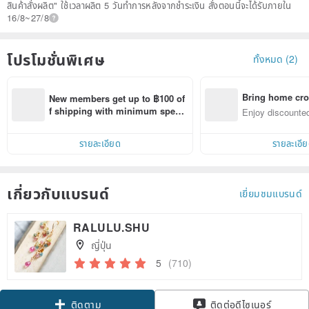
สินค้าสั่งผลิต" ใช้เวลาผลิต 5 วันทำการหลังจากชำระเงิน สั่งตอนนี้จะได้รับภายใน
16/8~27/8
โปรโมชั่นพิเศษ
ทั้งหมด (2)
Bring home cro
New members get up to ฿100 of
n with ease
f shipping with minimum spen
Enjoy discounted
d on their first Pinkoi app order 
ct cross-border 
within 7 days!
รายละเอียด
รายละเอี
เกี่ยวกับแบรนด์
เยี่ยมชมแบรนด์
RALULU.SHU
ญี่ปุ่น
5
(710)
Claim coupon
ติดต่อดีไซเนอร์