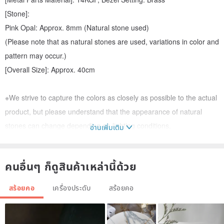
[Stone]:
Pink Opal: Approx. 8mm (Natural stone used)
(Please note that as natural stones are used, variations in color and
pattern may occur.)
[Overall Size]: Approx. 40cm
※We strive to capture the colors as closely as possible to the actual
product, but please understand that the appearance of natural
stones can change depending on lighting conditions.
อ่านเพิ่มเติม
************
A stone that enhances your charm and allure.
คนอื่นๆ ก็ดูสินค้าเหล่านี้ด้วย
The milky pink hue evokes a sense of sweetness, inspiring feelings
of happiness. Pink opal is a gemstone highly recommended for
สร้อยคอ
เครื่องประดับ
สร้อยคอ
women looking to manifest their happy desires.
Pink opal is one of the stones that strongly symbolizes femininity,