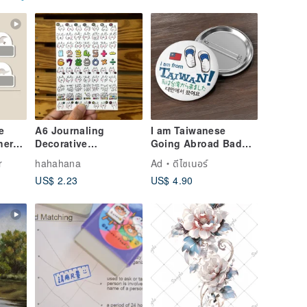
e
A6 Journaling
I am Taiwanese
her
Decorative
Going Abroad Badge
ssic
Transparent Stickers
Badge Waterproof
r
hahahana
Ad
ดีไซเนอร์
| Hello Tutu
Sticker Taiwan
US$ 2.23
US$ 4.90
Characteristic Series