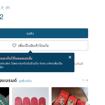
4.9
(9)
42
รอคิว
เพิ่มเป็นสินค้าโดนใจ
่ง eCard ฟรีเมื่อซื้อสินค้า!
eCard คืออะไร?
และเก็บไว้ในคอลเลกชั่น
ดแล้ว แต่คุณสามารถกดปุ่ม "รอคิว" และเราจะแจ้งเตือนคุณทันที
ดก่อนใคร ไม่พลาดทุกโปรโมชั่นเด็ด ง่ายๆ แค่กดเพิ่มเป็น
นใจ!
าย
ของแบรนด์
1 / 4
ดูเพิ่มเติม