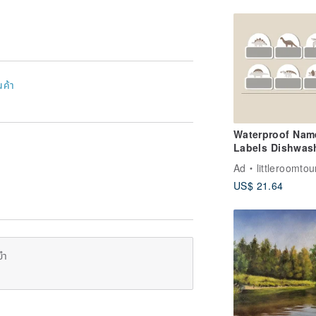
นค้า
Waterproof Nam
Labels Dishwas
Safe Labels Cla
Ad
littleroomtou
Dinosaur IV
US$ 21.64
ยำ