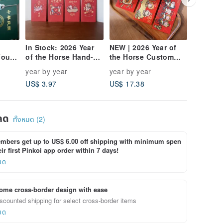
In Stock: 2026 Year
NEW | 2026 Year of
NEW 202
Four
of the Horse Hand-
the Horse Custom
Horse C
Painted Red
Big Head Baby Hand-
Head Sq
year by year
year by year
year by 
Envelopes (Set of 5) -
Painted Red
| Origin
US$ 3.97
US$ 17.38
US$ 10.
Original Exclusive
Envelope - Set of 7 |
Product
Design
Original Exclusive
Couplet
Product
ลด
ทั้งหมด (2)
bers get up to US$ 6.00 off shipping with minimum spen
ir first Pinkoi app order within 7 days!
ยด
ome cross-border design with ease
scounted shipping for select cross-border items
ยด