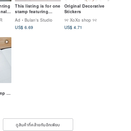
nting
This listing is for one
Original Decorative
nal
stamp featuring
Stickers
ure
common
TR
Ad
Bulan's Studio
୨୧ XoXo shop ୨୧
 Art
teacher/classroom
US$ 6.69
US$ 4.71
phrases. (30 designs
available)
mp +
10ml
t
an be
ดูสินค้าที่คล้ายกันอีกเพียบ