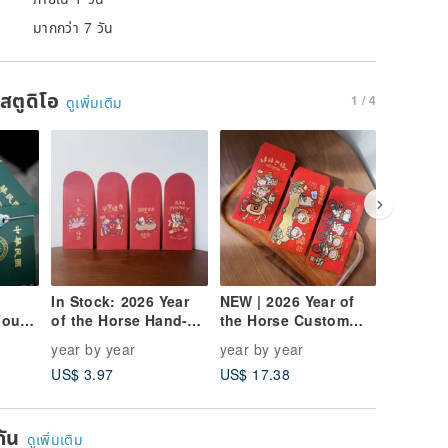
มากกว่า 7 วัน
นสตูดิโอ
1 / 4
ดูเพิ่มเติม
In Stock: 2026 Year
NEW | 2026 Year of
NEW 202
Four
of the Horse Hand-
the Horse Custom
Horse C
Painted Red
Big Head Baby Hand-
Head Sq
year by year
year by year
year by 
Envelopes (Set of 5) -
Painted Red
| Origin
US$ 3.97
US$ 17.38
US$ 10.
Original Exclusive
Envelope - Set of 7 |
Product
Design
Original Exclusive
Couplet
Product
ยกัน
ดูเพิ่มเติม