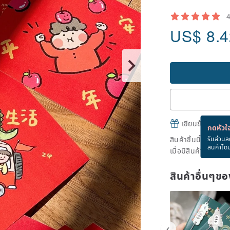
US$
8.
เขียนข้อความและส
กดหัวใจ
สินค้าชิ้นนี้ขายหม
รับส่วนล
สินค้าโด
เมื่อมีสินค้าพร้อมข
สินค้าอื่นๆ