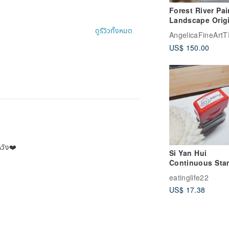
Forest River Pai
Landscape Origi
Art Vintage Nat
ดูรีวิวทั้งหมด
AngelicaFineArt
Waterscape Wall
US$ 150.00
หวัง❤️
Si Yan Hui
Continuous Sta
Complimentary 
eatinglife22
Ink (Transparen
US$ 17.38
Name Stickers c
added)