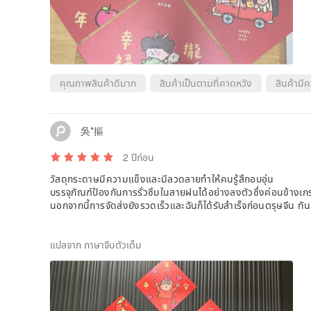
คุณภาพสินค้าดีมาก
สินค้าเป็นตามที่คาดหวัง
สินค้ามี
吳*摳
2 ปีก่อน
วัสดุกระดาษมีความแข็งและมีลวดลายทำให้คนรู้สึกอบอุ่น
บรรจุภัณฑ์ป้องกันการรั่วซึมในสายฝนได้อย่างลงตัวซึ่งค่อนข้างเก
นอกจากนี้การจัดส่งยังรวดเร็วและฉันก็ได้รับสำเร็จก่อนตรุษจีน
ม้ผลิพอดี
ฉันได้ซื้อคืนแล้วในปีนี้และฉันคิดว่าฉันจะซื้อคืนอีกครั้งในปีหน้า😘
แปลจาก ภาษาจีนตัวเต็ม