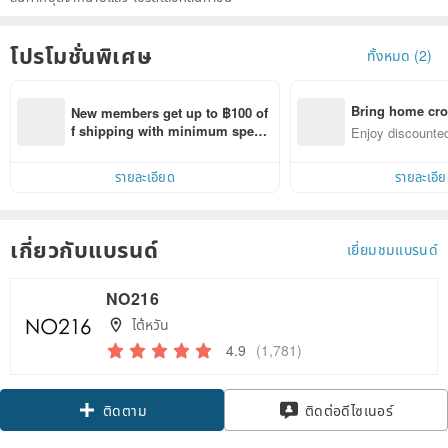
โปรโมชั่นพิเศษ
ทั้งหมด (2)
Bring home cro
New members get up to ฿100 of
n with ease
f shipping with minimum spen
Enjoy discounted
d on their first Pinkoi app order 
ct cross-border 
within 7 days!
รายละเอียด
รายละเอี
เกี่ยวกับแบรนด์
เยี่ยมชมแบรนด์
NO216
ไต้หวัน
4.9
(1,781)
Claim coupon
ติดต่อดีไซเนอร์
ติดตาม