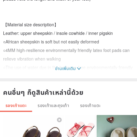
【Material size description】
Leather: upper sheepskin / insole cowhide / inner pigskin
○African sheepskin is soft but not easily deformed
○4MM high-resilience environmentally friendly latex foot pads can
relieve vibration when walking
○The use of water dye in the benzene-free environmentally friendly
อ่านเพิ่มเติม
pigskin keeps the leather pores less chemical coating and has high
water absorption and moisture drainage
คนอื่นๆ ก็ดูสินค้าเหล่านี้ด้วย
Heel height: 2.6 cm
Size: 35~39
รองเท้าแตะ
รองเท้าและถุงเท้า
รองเท้าแตะ
Colour: Black
Sole material: rubber outsole
○High-quality rubber outsole with anti-slip pattern
------------------------------------------------
------------------------------------