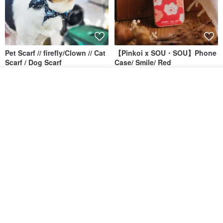
Pet Scarf // firefly/Clown // Cat
【Pinkoi x SOU・SOU】Phone
Scarf / Dog Scarf
Case/ Smile/ Red
KAKO.pet
Hereafter.studio
ดูสินค้าอื่นๆ ของดีไซเนอร์
413฿
1,107฿
View Shop
Original Mass-Produced Heart
【Simple Wooden Japanese
Declaration Lace Short-Sleeve
Wind Chime - small】Arty