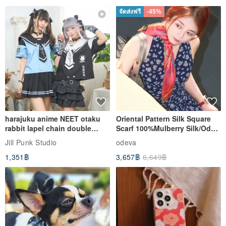
จัดส่งฟรี
-45%
harajuku anime NEET otaku
Oriental Pattern Silk Square
rabbit lapel chain double
Scarf 100%Mulberry Silk/Ode
breasted sailor top JJ2540
to the Yi Tribe–Courage
Jill Punk Studio
odeva
1,351฿
3,657฿
6,649฿