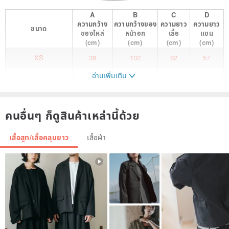
A
B
C
D
ความกว้าง
ความกว้างของ
ความยาว
ความยาว
ขนาด
ของไหล่
หน้าอก
เสื้อ
แขน
(cm)
(cm)
(cm)
(cm)
XS
38
102
82
57
อ่านเพิ่มเติม
S
39
105
84
58
M
40
108
86
59
คนอื่นๆ ก็ดูสินค้าเหล่านี้ด้วย
The basic khaki profile windbreaker has added checkered stitching
with a sense of design. The little Peter Pan tie is childlike and the
เสื้อสูท/เสื้อคลุมยาว
เสื้อผ้า
overall is generous and retro.