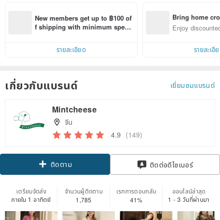
Bring home cro
New members get up to ฿100 of
n with ease
f shipping with minimum spen
Enjoy discounted
d on their first Pinkoi app order 
ct cross-border 
within 7 days!
รายละเอียด
รายละเอี
เกี่ยวกับแบรนด์
เยี่ยมชมแบรนด์
Mintcheese
จีน
4.9
(149)
ติดตาม
ติดต่อดีไซเนอร์
เตรียมจัดส่ง
จำนวนผู้ติดตาม
เรทการตอบกลับ
ออนไลน์ล่าสุด
ภายใน 1 อาทิตย์
1 - 3 วันที่ผ่านมา
1,785
41%