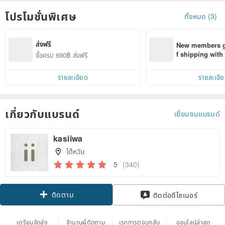
โปรโมชั่นพิเศษ
ทั้งหมด (3)
ส่งฟรี
New members ge
f shipping wit
ซื้อครบ 690฿ ส่งฟรี
d on their first
within 7 days!
รายละเอียด
รายละเอี
เกี่ยวกับแบรนด์
เยี่ยมชมแบรนด์
kasiiwa
ไต้หวัน
5
(340)
ติดตาม
ติดต่อดีไซเนอร์
เตรียมจัดส่ง
จำนวนผู้ติดตาม
เรทการตอบกลับ
ออนไลน์ล่าสุด