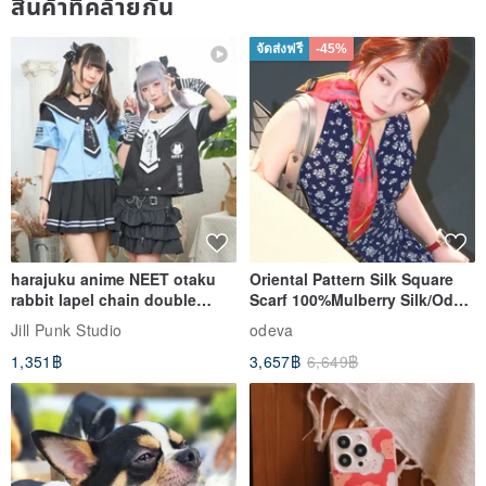
สินค้าที่คล้ายกัน
จัดส่งฟรี
-45%
harajuku anime NEET otaku
Oriental Pattern Silk Square
rabbit lapel chain double
Scarf 100%Mulberry Silk/Ode
breasted sailor top JJ2540
to the Yi Tribe–Courage
Jill Punk Studio
odeva
1,351฿
3,657฿
6,649฿