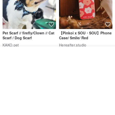
Pet Scarf // firefly/Clown // Cat
【Pinkoi x SOU・SOU】Phone
Scarf / Dog Scarf
Case/ Smile/ Red
KAKO.pet
Hereafter.studio
413฿
1,107฿
รอคิว
ถูกใจ
View Shop
Original Mass-Produced Heart
【Simple Wooden Japanese