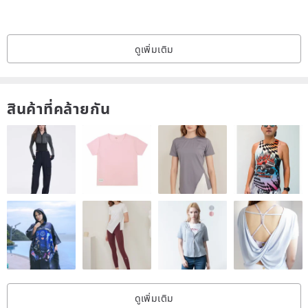
- Material: Front - 100% cotton / Back - polyester fiber
- Dimensions: 40 x 25 cm (plus or minus 2 cm)
- Applicable: 1 year old and above
ดูเพิ่มเติม
- Origin: Designed and manufactured in South Korea
สินค้าที่คล้ายกัน
★Washing method
- Be sure to wash before use
- Hand washing recommended/machine washing (gentle mode
below 30 degrees, please put it in a laundry bag)
- Do not use chlorine-containing bleach cleaners
- Do not tumble dry, place in a cool place to dry naturally
- Do not soak for a long time or rinse under high pressure, as it
may cause discoloration
★Notes
ดูเพิ่มเติม
- Once the product is washed, the label is cut or damaged due to