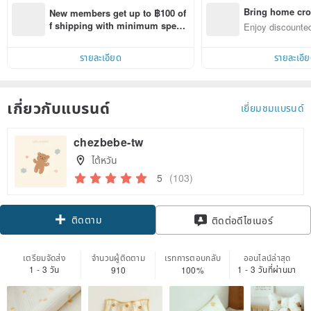
Bring home cro
New members get up to ฿100 of
n with ease
f shipping with minimum spen
Enjoy discounted
d on their first Pinkoi app order 
ct cross-border 
within 7 days!
รายละเอียด
รายละเอี
เกี่ยวกับแบรนด์
เยี่ยมชมแบรนด์
chezbebe-tw
ไต้หวัน
5
(103)
ติดตาม
ติดต่อดีไซเนอร์
เตรียมจัดส่ง
จำนวนผู้ติดตาม
เรทการตอบกลับ
ออนไลน์ล่าสุด
1 - 3 วัน
1 - 3 วันที่ผ่านมา
910
100%