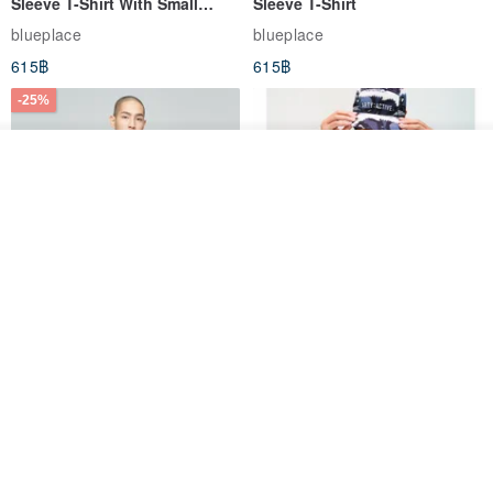
Sleeve T-Shirt With Small
Sleeve T-Shirt
Logo Description – Coffee y
blueplace
blueplace
615฿
615฿
-25%
ดูสินค้าอื่นๆ ของดีไซเนอร์
View Shop
Father's Day Gift / Final Sale /
SS26 PRE-ORDER - RADICAL
Moisture-Wicking Jacquard
SPEED UNISEX RACE CUT
Trim Top (Men) - Marigold
TANK
VOUX
ARTY:ACTIVE
842฿
1,766฿
-25%