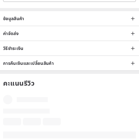
human factors, it will not be returned or exchanged.
ข้อมูลสินค้า
ค่าจัดส่ง
วิธีชำระเงิน
การคืนเงินและเปลี่ยนสินค้า
คะแนนรีวิว