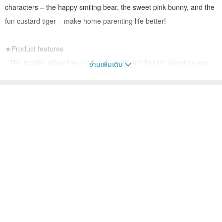
characters – the happy smiling bear, the sweet pink bunny, and the
fun custard tiger – make home parenting life better!
★Product features
- The toddler pillow has moderate width and height, allowing your
อ่านเพิ่มเติม
baby to have a good night's sleep
- Exquisite classic bear embroidery design, the delicate texture is
not to be missed
- The pure cotton material on the front is skin-friendly and soft, and
does not hurt the baby's skin
- The back is 3D breathable mesh, comfortable and not stuffy,
suitable for all seasons
- KC inspection and certification, safe materials and peace of mind
- 100% designed and manufactured in Korea
★Product specifications