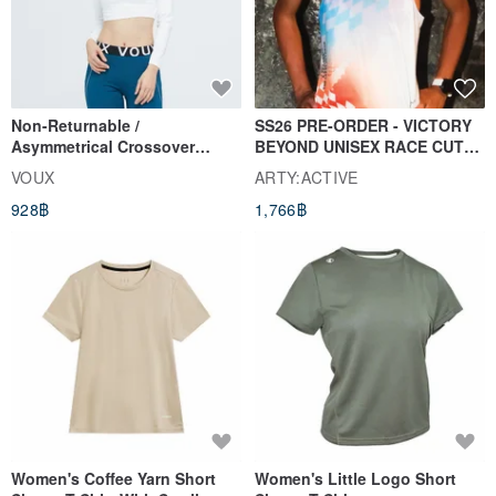
Non-Returnable /
SS26 PRE-ORDER - VICTORY
Asymmetrical Crossover
BEYOND UNISEX RACE CUT
Cropped Sweat-Wicking Top
TANK
VOUX
ARTY:ACTIVE
(Women's) - Perpetual Day
928฿
1,766฿
White
Women's Coffee Yarn Short
Women's Little Logo Short