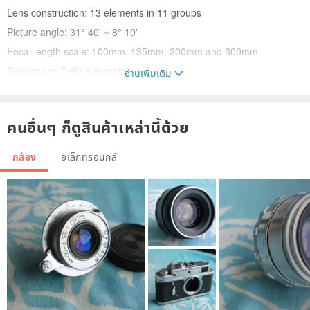
Lens construction: 13 elements in 11 groups
Picture angle: 31° 40' ~ 8° 10'
Focal length scale: 100mm, 135mm, 200mm and 300mm
Diaphragm: Fully automatic,
อ่านเพิ่มเติม
Focus control: Autofocus with focus limiter on the zoom ring;
Manual via manual focusing ring
คนอื่นๆ ก็ดูสินค้าเหล่านี้ด้วย
Zoom control: Via one-touch push and pull zoom ring
Distance scale: Graduated in meters and feet/inches from 3m (9.9')
กล้อง
อิเล็กทรอนิกส์
to infinity (OO); MACRO: Closest distance 1.5m (5') for all zoom
range in manual focus
[warranty]
All items have a 7-day warranty and appreciation time
If you feel that it does not match the description when you receive
the goods, you can get a full refund.