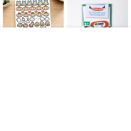
ดูสินค้าอื่นๆ ของดีไซเนอร์
View Shop
สติกเกอร์ | เอลล่าโน๊ต
เซ็ตสติกเกอร์ MY THERAPIST
SAID THIS IS HEALTHY
SISIDEA
ease around
60฿
280฿