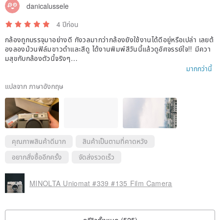
danicalussele
4 ปีก่อน
กล้องถูกบรรจุมาอย่างดี กังวลมากว่ากล้องยังใช้งานได้ดีอยู่หรือเปล่า เลยต้
องลองม้วนฟิล์มขาวดำและสีดู ได้งานพิมพ์สีวันนี้แล้วดูอัศจรรย์ใจ!! มีควา
มสุขกับกล้องตัวนี้จริงๆ
มากกว่านี้
ผู้ขายยังพร้อมให้คำแนะนำว่ากล้องตัวไหนเหมาะกับคุณที่สุด
แปลจาก ภาษาอังกฤษ
คุณภาพสินค้าดีมาก
สินค้าเป็นตามที่คาดหวัง
อยากสั่งซื้ออีกครั้ง
จัดส่งรวดเร็ว
MINOLTA Uniomat #339 #135 Film Camera