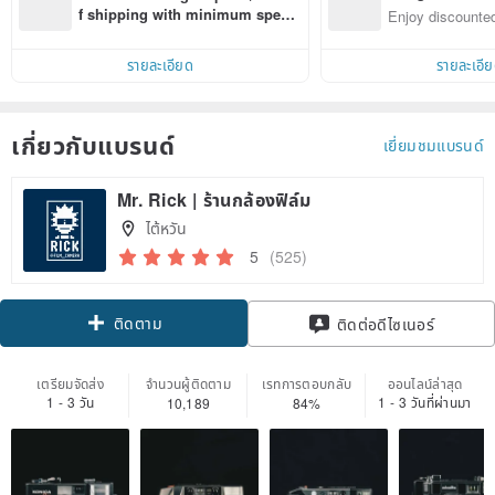
n with ease
f shipping with minimum spen
Enjoy discounted
d on their first Pinkoi app order 
ct cross-border 
within 7 days!
รายละเอียด
รายละเอี
เกี่ยวกับแบรนด์
เยี่ยมชมแบรนด์
Mr. Rick | ร้านกล้องฟิล์ม
ไต้หวัน
5
(525)
ติดตาม
ติดต่อดีไซเนอร์
เตรียมจัดส่ง
จำนวนผู้ติดตาม
เรทการตอบกลับ
ออนไลน์ล่าสุด
1 - 3 วัน
1 - 3 วันที่ผ่านมา
10,189
84%