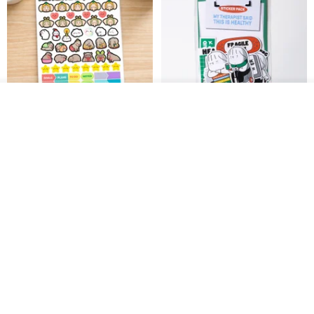
ดูสินค้าอื่นๆ ของดีไซเนอร์
View Shop
สติกเกอร์ | เอลล่าโน๊ต
เซ็ตสติกเกอร์ MY THERAPIST
SAID THIS IS HEALTHY
SISIDEA
ease around
60฿
280฿