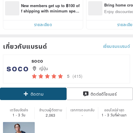
Bring home cro
New members get up to ฿100 of
n with ease
f shipping with minimum spen
Enjoy discounted
d on their first Pinkoi app order 
ct cross-border 
within 7 days!
รายละเอียด
รายละเอี
เกี่ยวกับแบรนด์
เยี่ยมชมแบรนด์
soco
ญี่ปุ่น
5
(415)
Claim coupon
ติดต่อดีไซเนอร์
ติดตาม
เตรียมจัดส่ง
จำนวนผู้ติดตาม
เรทการตอบกลับ
ออนไลน์ล่าสุด
1 - 3 วัน
1 - 3 วันที่ผ่านมา
2,063
-