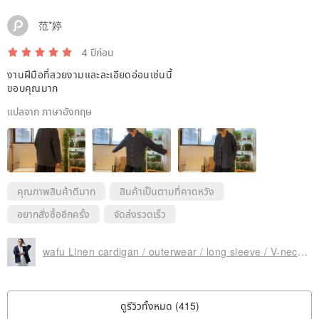
范*婷
4 ปีก่อน
งานฝีมือที่สวยงามและละเอียดอ่อนเช่นนี้
ขอบคุณมาก
แปลจาก ภาษาอังกฤษ
คุณภาพสินค้าดีมาก
สินค้าเป็นตามที่คาดหวัง
อยากสั่งซื้ออีกครั้ง
จัดส่งรวดเร็ว
wafu Linen cardigan / outerwear / long sleeve / V-neck / navy h042a-neb2
ดูรีวิวทั้งหมด (415)