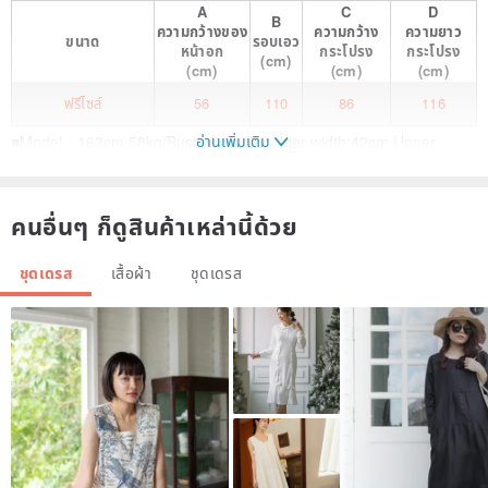
A
C
D
B
ความกว้างของ
ความกว้าง
ความยาว
ขนาด
รอบเอว
หน้าอก
กระโปรง
กระโปรง
(cm)
(cm)
(cm)
(cm)
ฟรีไซส์
56
110
86
116
อ่านเพิ่มเติม
■Model：163cm,58kg/Bust:88cm,Shoulder width:42cm,Upper
arms:26cm
■linen100%
คนอื่นๆ ก็ดูสินค้าเหล่านี้ด้วย
■Model Size：M～L
ชุดเดรส
เสื้อผ้า
ชุดเดรส
Made in Japan / wafu japan