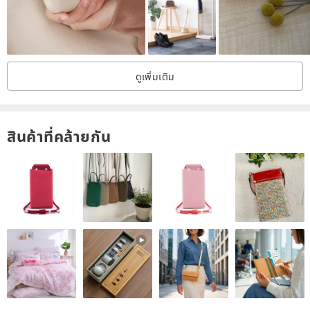
ดูเพิ่มเติม
สินค้าที่คล้ายกัน
◉ Experience the application process:
Select 5 trial products＞Go to checkout＞Fill in the five products
you want to experience (can be numbered)＞After the editor
confirms the trial products, a message will be sent back to notify the