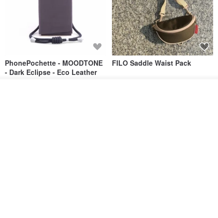
◉ If you have any questions during use, please click "Contact
Designer" to ask
💚Thank you for being willing to meet NAVEEN💚
PhonePochette - MOODTONE
FILO Saddle Waist Pack
- Dark Eclipse - Eco Leather
PAPERY.ART
F WORD SHOP
วางในรถเข็น
1,053฿
694฿
ถูกใจ
View Shop