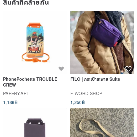
สินค้าที่คล้ายกัน
16. Baby additive-free body milk 3ml
【Out of Stock】17. Pregnancy Body Oil 3ml
【Out of stock】18. Pregnancy leg massage oil 3ml
19. Shuhuo Shower Gel 10ml
【Out of stock】20. Feminine Soft Cleanser 3ml
21. Men's refreshing shampoo and shower gel 10ml
Remind you:
◉ Each account can only apply for new customer experience once
PhonePochette TROUBLE
FILO | กระเป๋าสะพาย Suite
We will check whether there are duplicate applications by name
CREW
and phone number. If there are duplicate applicants, they will be
PAPERY.ART
F WORD SHOP
canceled without further notice.
1,186฿
1,250฿
◉ Five experience products that cannot be repeated
◉ Due to the special dosage forms of some products, trial products
cannot be provided.
◉ If you like it, please feel free to leave a review