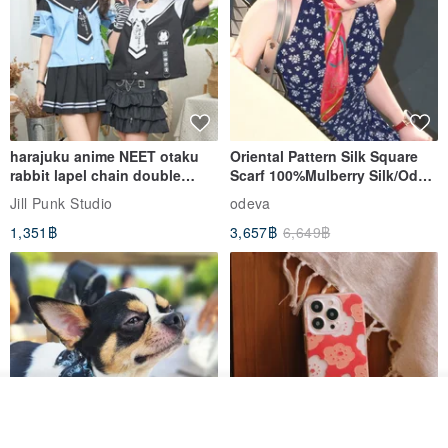
harajuku anime NEET otaku
Oriental Pattern Silk Square
rabbit lapel chain double
Scarf 100%Mulberry Silk/Ode
breasted sailor top JJ2540
to the Yi Tribe–Courage
Jill Punk Studio
odeva
1,351฿
3,657฿
6,649฿
รอคิว
View Shop