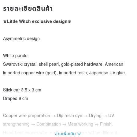
รายละเอียดสินค้า
♛
Little Witch exclusive design
♛
Asymmetric design
White purple
Swarovski crystal, shell pearl, gold-plated hardware, American
imported copper wire (gold), imported resin, Japanese UV glue.
Stick ear 3.5 x 3 cm
Draped 9 cm
Copper wire preparation → Dip resin dye → Drying → UV
strengthening → Combination → Metalworking → Finish.
Hand-bent copper wire, each flower pattern will be different.
อ่านเพิ่มเติม