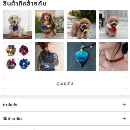
สินค้าที่คล้ายกัน
The queue order is formally completed upon completion of the
payment.
Earrings are sanitary items and are not accepted for return or
replacement. There is no after-sales service.
It is inevitable that there will be small defects (residual glue,
indentation, air bubbles) by hand. Please understand. Do not buy if
you want to be perfect.
The actual color has been taken as much as possible. Because
each screen color setting value is different, if you have a slight gap
with the photo after receiving it, please bear with me, thank you.
ดูเพิ่มเติม
ค่าจัดส่ง
วิธีชำระเงิน