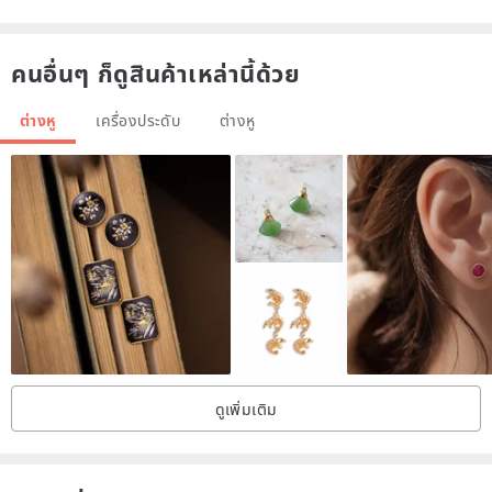
Production date: 20 days. (excluding Saturdays and Sundays and
คนอื่นๆ ก็ดูสินค้าเหล่านี้ด้วย
national holidays)
ต่างหู
เครื่องประดับ
ต่างหู
Resin works are fragile, avoiding heavy pressure and impact, or
long-term exposure to high temperature sunlight.
Keep it as dry as possible when not wearing it. Please put it back in
a box or sealed bag.
The petals are lighter and thinner, and are pushed and pulled with
the fingertips when worn.
If the flowers are dirty, use a damp cloth dampened with water to
gently wipe the fingertips to avoid "alcohol products."
ดูเพิ่มเติม
Do not accept urgent items, all are handmade.
Inventory means the amount of material produced.