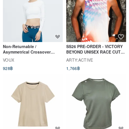
Non-Returnable /
SS26 PRE-ORDER - VICTORY
Asymmetrical Crossover
BEYOND UNISEX RACE CUT
Cropped Sweat-Wicking Top
TANK
VOUX
ARTY:ACTIVE
(Women's) - Perpetual Day
928฿
1,766฿
White