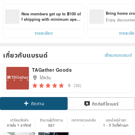
Bring home cro
New members get up to ฿100 of
n with ease
f shipping with minimum spen
Enjoy discounted
d on their first Pinkoi app order 
ct cross-border 
within 7 days!
รายละเอียด
รายละเอี
เกี่ยวกับแบรนด์
เยี่ยมชมแบรนด์
TAGather Goods
ไต้หวัน
5
(36)
ติดตาม
ติดต่อดีไซเนอร์
เตรียมจัดส่ง
จำนวนผู้ติดตาม
เรทการตอบกลับ
ออนไลน์ล่าสุด
ภายใน 1 อาทิตย์
1 - 3 วันที่ผ่านมา
557
-