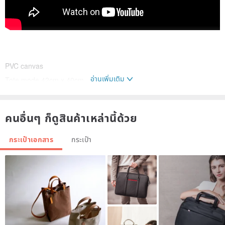
PVC canvas
อ่านเพิ่มเติม
Tote mode 42cm x 40cm
Briefcases 42cm x 24cm
คนอื่นๆ ก็ดูสินค้าเหล่านี้ด้วย
More Color
RED ▶︎
www.pinkoi.com/product/7xeMHYUk
กระเป๋าเอกสาร
กระเป๋า
Light GREEN ▶︎
www.pinkoi.com/product/VDHJNES9
BLUE ▶︎
www.pinkoi.com/product/B4RShfgV
BROWN ▶︎
www.pinkoi.com/product/kXxYpDQA
MATERIAL