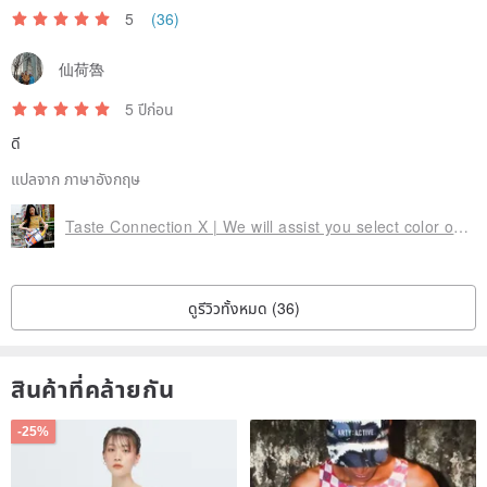
5
(36)
仙荷魯
5 ปีก่อน
ดี
แปลจาก ภาษาอังกฤษ
Taste Connection X | We will assist you select color once placing the order
ดูรีวิวทั้งหมด (36)
สินค้าที่คล้ายกัน
-25%