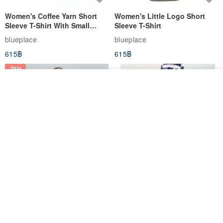
Women's Coffee Yarn Short
Women's Little Logo Short
Sleeve T-Shirt With Small
Sleeve T-Shirt
Logo Description – Coffee y
blueplace
blueplace
615฿
615฿
-25%
รอคิว
ถูกใจ
View Shop
Father's Day Gift / Final Sale /
SS26 PRE-ORDER - RADICAL
Moisture-Wicking Jacquard
SPEED UNISEX RACE CUT
Trim Top (Men) - Marigold
TANK
VOUX
ARTY:ACTIVE
842฿
1,766฿