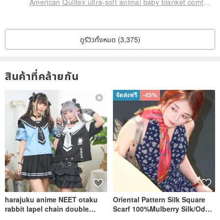
American Quiltex ultra-soft animal baby blanket comfort blanket gift set blanket air-conditioned blanket
ดูรีวิวทั้งหมด (3,375)
สินค้าที่คล้ายกัน
จัดส่งฟรี
-45%
harajuku anime NEET otaku
Oriental Pattern Silk Square
rabbit lapel chain double
Scarf 100%Mulberry Silk/Ode
breasted sailor top JJ2540
to the Yi Tribe–Courage