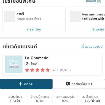
โปรโมชั่นพิเศษ
ทั้งหมด (3)
ส่งฟรี
New members ge
f shipping wit
ซื้อครบ 690฿ ส่งฟรี
d on their first
within 7 days!
รายละเอียด
รายละเอี
เกี่ยวกับแบรนด์
เยี่ยมชมแบรนด์
La Chamade
ไต้หวัน
4.9
(3,375)
Claim coupon
ติดต่อดีไซเนอร์
ติดตาม
เตรียมจัดส่ง
จำนวนผู้ติดตาม
เรทการตอบกลับ
ออนไลน์ล่าสุด
1 - 3 วัน
1 - 3 วันที่ผ่านมา
8,265
97%