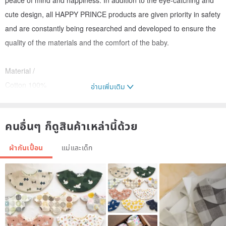
cute design, all HAPPY PRINCE products are given priority in safety
and are constantly being researched and developed to ensure the
quality of the materials and the comfort of the baby.
Material /
Cotton 100%
อ่านเพิ่มเติม
Lining
Polyester 100%
คนอื่นๆ ก็ดูสินค้าเหล่านี้ด้วย
size/
ผ้ากันเปื้อน
แม่และเด็ก
Single size: 6~36 months
Intimate reminder ❤ Each infant has different growth conditions, so
the body size is different. The size is only recommended. Please
refer to the actual product size and purchase according to the