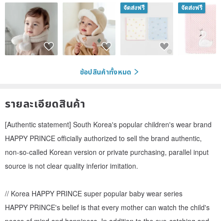
จัดส่งฟรี
จัดส่งฟรี
ช้อปสินค้าทั้งหมด
รายละเอียดสินค้า
[Authentic statement] South Korea's popular children's wear brand
HAPPY PRINCE officially authorized to sell the brand authentic,
non-so-called Korean version or private purchasing, parallel input
source is not clear quality inferior imitation.
// Korea HAPPY PRINCE super popular baby wear series
HAPPY PRINCE's belief is that every mother can watch the child's
peace of mind and happiness. In addition to the eye-catching and