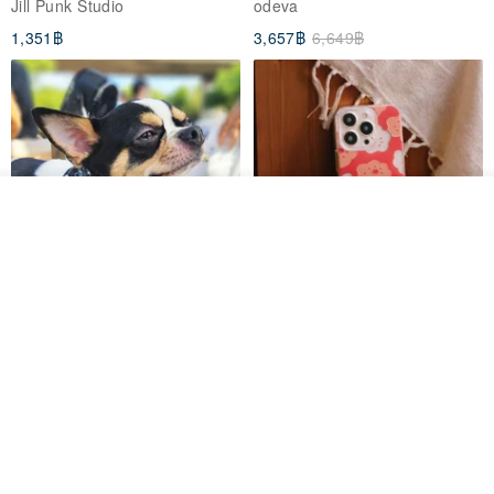
Jill Punk Studio
odeva
1,351฿
3,657฿
6,649฿
ดูสินค้าอื่นๆ ของดีไซเนอร์
View Shop
Pet Scarf // firefly/Clown // Cat
【Pinkoi x SOU・SOU】Phone
Scarf / Dog Scarf
Case/ Smile/ Red
KAKO.pet
Hereafter.studio
413฿
1,107฿