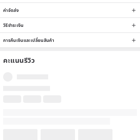
ค่าจัดส่ง
วิธีชำระเงิน
การคืนเงินและเปลี่ยนสินค้า
คะแนนรีวิว
รีวิวทั้งหมดของสตูดิโอ
4.7
(27)
kellychen0107
4 เดือนก่อน
ขอบคุณที่ปรับให้พอดีกับข้อมือของฉัน ฉันพอใจมาก ขอบคุณค่ะ 😊
มากกว่านี้