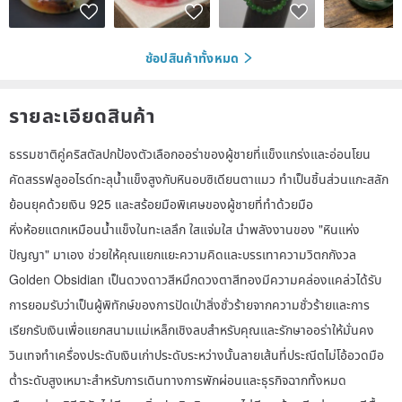
ช้อปสินค้าทั้งหมด
รายละเอียดสินค้า
ธรรมชาติคู่คริสตัลปกป้องตัวเลือกออร่าของผู้ชายที่แข็งแกร่งและอ่อนโยน
คัดสรรฟลูออไรด์ทะลุน้ําแข็งสูงกับหินอบซิเดียนตาแมว ทําเป็นชิ้นส่วนแกะสลัก
ย้อนยุคด้วยเงิน 925 และสร้อยมือพิเศษของผู้ชายที่ทําด้วยมือ
หิ่งห้อยแตกเหมือนน้ําแข็งในทะเลลึก ใสแจ่มใส นําพลังงานของ "หินแห่ง
ปัญญา" มาเอง ช่วยให้คุณแยกแยะความคิดและบรรเทาความวิตกกังวล
Golden Obsidian เป็นดวงดาวสีหมึกดวงตาสีทองมีความคล่องแคล่วได้รับ
การยอมรับว่าเป็นผู้พิทักษ์ของการปัดเป่าสิ่งชั่วร้ายจากความชั่วร้ายและการ
เรียกรับเงินเพื่อแยกสนามแม่เหล็กเชิงลบสำหรับคุณและรักษาออร่าให้มั่นคง
วินเทจทำเครื่องประดับเงินเก่าประดับระหว่างนั้นลายเส้นที่ประณีตไม่โอ้อวดมือ
ต่ำระดับสูงเหมาะสำหรับการเดินทางการพักผ่อนและธุรกิจฉากทั้งหมด