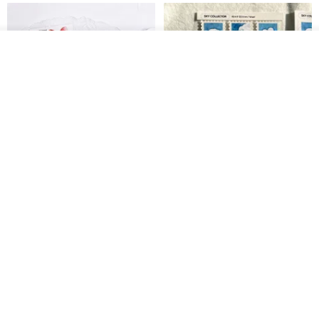
SISIDEA
ease around
60฿
280฿
วางในรถเข็น
ถูกใจ
View Shop
Big ribbon paper sticker
Sky Collector Seal sticker
DOASHOP
Fromto Studio
153฿
110฿