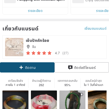
d on their first Pinkoi app order 
ct cross-border 
within 7 days!
รายละเอียด
รายละเอี
เกี่ยวกับแบรนด์
เยี่ยมชมแบรนด์
เย็บปักถักร้อย
จีน
4.7
(27)
Claim coupon
ติดต่อดีไซเนอร์
ติดตาม
เตรียมจัดส่ง
จำนวนผู้ติดตาม
เรทการตอบกลับ
ออนไลน์ล่าสุด
ภายใน 1 อาทิตย์
ใน 1 วันที่ผ่านมา
262
95%