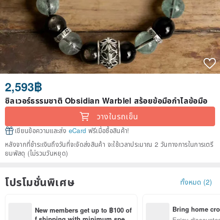
2,593฿
ซิลเวอร์ธรรมชาติ Obsidian Warblel สร้อยข้อมือกำไลข้อมือ
วางในรถเข็น
เขียนข้อความและส่ง
eCard
ฟรีเมื่อซื้อสินค้า!
หลังจากที่ชำระเงินถึงวันที่จะจัดส่งสินค้า จะใช้เวลาประมาณ 2 วันทางการในการเตรี
ยมพัสดุ (ไม่รวมวันหยุด)
โปรโมชั่นพิเศษ
ทั้งหมด (2)
Bring home cro
New members get up to ฿100 of
n with ease
f shipping with minimum spen
Enjoy discounted