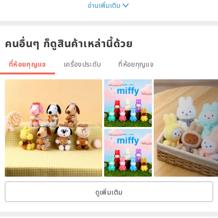
อ่านเพิ่มเติม
【Poseidon boutique handmade leather goods】
#Maserati in the leather world#Artistic atmosphere from Italy
คนอื่นๆ ก็ดูสินค้าเหล่านี้ด้วย
🇮🇹All Taiwan supercar main car key leather case
ที่ห้อยกุญแจ
เครื่องประดับ
ที่ห้อยกุญแจ
🇮🇹 Exclusively developed car key holster full-covered 3D curved
version
🇮🇹The shape that is close to the key is tailor-made for the new
induction key
🇮🇹Thousands of car owners approved the craftsmanship of
leather shaping
🇮🇹 One-year warranty for stitches falling off
🔺Order process and instructions🔺
ดูเพิ่มเติม
1. Check the customized key holster