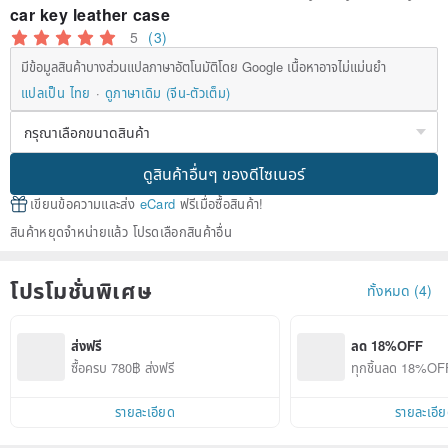
car key leather case
5
(3)
มีข้อมูลสินค้าบางส่วนแปลภาษาอัตโนมัติโดย Google เนื้อหาอาจไม่แม่นยำ
แปลเป็น ไทย
ดูภาษาเดิม (จีน-ตัวเต็ม)
ดูสินค้าอื่นๆ ของดีไซเนอร์
เขียนข้อความและส่ง
eCard
ฟรีเมื่อซื้อสินค้า!
สินค้าหยุดจำหน่ายแล้ว โปรดเลือกสินค้าอื่น
โปรโมชั่นพิเศษ
ทั้งหมด (4)
ส่งฟรี
ลด 18%OFF
ซื้อครบ 780฿ ส่งฟรี
ทุกชิ้นลด 18%OF
รายละเอียด
รายละเอี