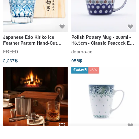
Such as tendons, friction color changes, mosquito bites, small
scratches, etc.
All belong to the normal natural characteristics of leather and
cannot be presented in the form of industrial-grade products.
Japanese Edo Kiriko Ice
Polish Pottery Mug - 200ml -
Perfectionists don't order
Feather Pattern Hand-Cut
H6.5cm - Classic Peacock Eye
Whisky Glass - Blue Engraved
& Dragonfly
FREED
dearpo-co
5. Craftsmanship
Gift for Dad
2,267฿
958฿
The key holster is made of leather molding technology, using the
จัดส่งฟรี
-5%
strong resilience of vegetable tanned leather, and it is made and
fixed by ancient techniques.
Finely cut by hand to achieve the close fit of the leather case, and
the precise margins are chiseled and sewn.
Pure handmade ancient double-needle sewing, with German
parachute stitching, high strength and not easy to break
Adopt incremental grinding, repeated polishing and grinding to
achieve the warmth of the edge of the leather case
ดูสินค้าอื่นๆ ของดีไซเนอร์
304 Stainless Steel Whiskey
Polish Pottery Gift Box Set -