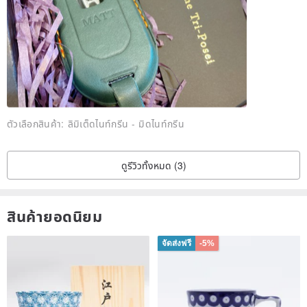
3. Production working day
⚒In order to achieve a delicate three-dimensional arc, pure
handmade works need to go through many tedious processes
However, we will help you to complete it as soon as possible, the
working day is 5-14 days
If there is a need for gift-giving time, you can contact us to
purchase the urgent fee to arrange separately.
ตัวเลือกสินค้า:
ลิมิเต็ดไนท์กรีน - มิดไนท์กรีน
This work contains exquisite boxes for your gift-giving needs
ดูรีวิวทั้งหมด (3)
4. Introduction of leather
100% top vegetable tanned leather from Italy, using natural plant
สินค้ายอดนิยม
tannin extraction
Interpreted with high-quality Bronze hardware from Taiwan and
จัดส่งฟรี
-5%
Japan
Natural vegetable tanned leather, the surface is not chemically
coated like synthetic leather,