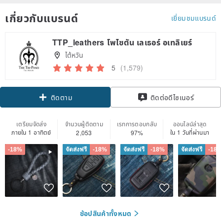
เกี่ยวกับแบรนด์
เยี่ยมชมแบรนด์
TTP_leathers โพไซตัน เลเธอร์ อเทลิเยร์
ไต้หวัน
5
(1,579)
Claim coupon
ติดต่อดีไซเนอร์
ติดตาม
เตรียมจัดส่ง
จำนวนผู้ติดตาม
เรทการตอบกลับ
ออนไลน์ล่าสุด
ภายใน 1 อาทิตย์
ใน 1 วันที่ผ่านมา
2,053
97%
-18%
จัดส่งฟรี
-18%
จัดส่งฟรี
-18%
จัดส่งฟรี
-18
ช้อปสินค้าทั้งหมด