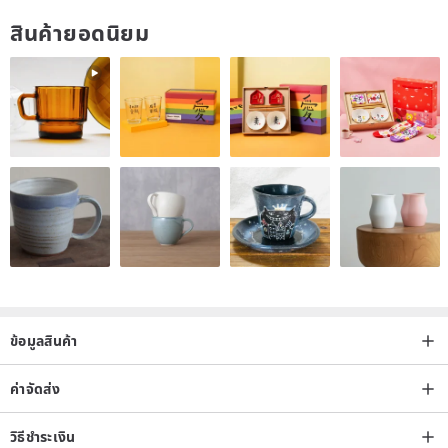
All handmade products are made after ordering, not ready-made
สินค้ายอดนิยม
products
Please confirm whether the key of the required key holster is
consistent with the product (Picture 4) to avoid errors
Store works only sell key holsters, (Picture 4) keys are only
provided for customer reference and confirmation,
not included in the work
All works are tried and tested without affecting the induction signal,
and can be used directly
The full-coverage leather case is suitable for Keyless smart sensor
keys.
ข้อมูลสินค้า
Not applicable if you need to insert the keyhole to start ignition‼ ️
ค่าจัดส่ง
The exclusive design of the holster is sewn to retain an opening,
and the battery can be installed or replaced by yourself.
วิธีชำระเงิน