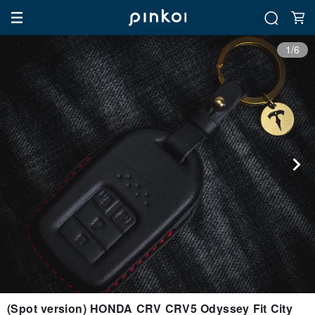
1/6
(Spot version) HONDA CRV CRV5 Odyssey Fit City