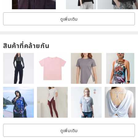
──────────────────
ดูเพิ่มเติม
Note that all orders are made after payment is received.
Please be sure to complete the payment within seven days to
receive the item as soon as possible
สินค้าที่คล้ายกัน
This little brand doesn't have much manpower
The main sewing: the mother of the little boss
All other chores: Little Boss
There is no way to immediately reply to messages or product
questions for a lot of time. Please wait, because you may be
dealing with other things at the same time.
Therefore, the production time is about 10-14 days. If there are
many orders, it will take longer to make.
Please accept the above waiting time before purchasing
If you have any questions, please private message me
ดูเพิ่มเติม