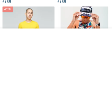
615฿
615฿
-25%
ดูสินค้าอื่นๆ ของดีไซเนอร์
View Shop
Father's Day Gift / Final Sale /
SS26 PRE-ORDER - RADICAL
Moisture-Wicking Jacquard
SPEED UNISEX RACE CUT
Trim Top (Men) - Marigold
TANK
VOUX
ARTY:ACTIVE
842฿
1,766฿
-25%