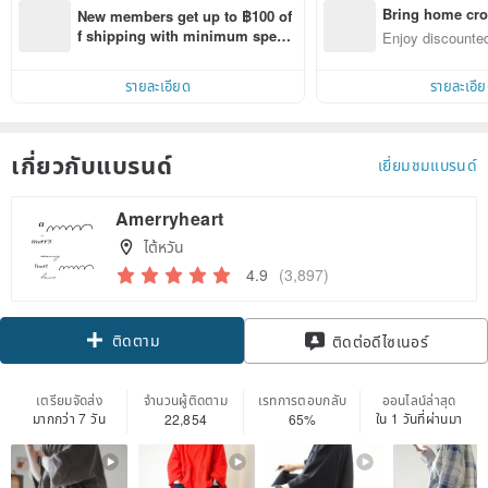
Bring home cro
New members get up to ฿100 of
n with ease
f shipping with minimum spen
Enjoy discounted
d on their first Pinkoi app order 
ct cross-border 
within 7 days!
รายละเอียด
รายละเอี
เกี่ยวกับแบรนด์
เยี่ยมชมแบรนด์
Amerryheart
ไต้หวัน
4.9
(3,897)
ติดตาม
ติดต่อดีไซเนอร์
เตรียมจัดส่ง
จำนวนผู้ติดตาม
เรทการตอบกลับ
ออนไลน์ล่าสุด
มากกว่า 7 วัน
ใน 1 วันที่ผ่านมา
22,854
65%