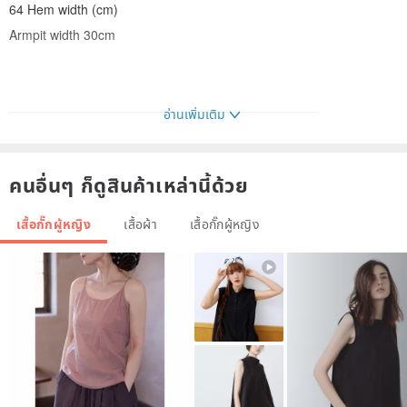
64 Hem width (cm)
Armpit width 30cm
──────────────────────────────────
อ่านเพิ่มเติม
Hand-made inevitable size gap
คนอื่นๆ ก็ดูสินค้าเหล่านี้ด้วย
Each pattern will not be exactly the same as the photo
Maintenance Recipe:::::::::
เสื้อกั๊กผู้หญิง
เสื้อผ้า
เสื้อกั๊กผู้หญิง
Do not dry and wash at high temperature to avoid pure cotton,
cotton and Linen materials shrink
It is recommended to air dry naturally
Please wash light-colored and dark-colored clothes separately to
avoid fading and staining
Origin/manufacturing method
Handmade in Taiwan