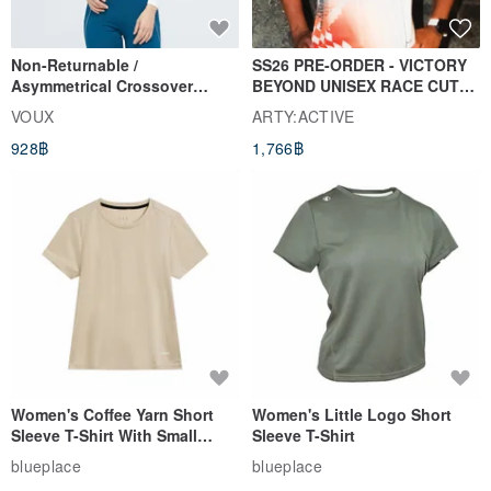
Non-Returnable /
SS26 PRE-ORDER - VICTORY
Asymmetrical Crossover
BEYOND UNISEX RACE CUT
Cropped Sweat-Wicking Top
TANK
VOUX
ARTY:ACTIVE
(Women's) - Perpetual Day
928฿
1,766฿
White
Women's Coffee Yarn Short
Women's Little Logo Short
Sleeve T-Shirt With Small
Sleeve T-Shirt
Logo Description – Coffee y
blueplace
blueplace