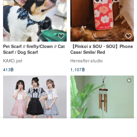
Pet Scarf // firefly/Clown // Cat
【Pinkoi x SOU・SOU】Phone
Scarf / Dog Scarf
Case/ Smile/ Red
KAKO.pet
Hereafter.studio
413฿
1,107฿
รอคิว
View Shop