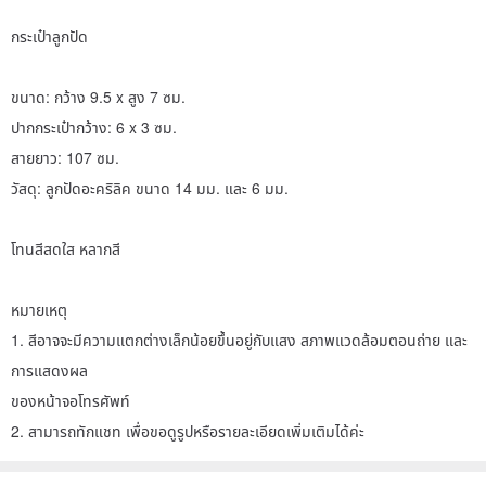
กระเป๋าลูกปัด
ขนาด: กว้าง 9.5 x สูง 7 ซม.
ปากกระเป๋ากว้าง: 6 x 3 ซม.
สายยาว: 107 ซม.
วัสดุ: ลูกปัดอะคริลิค ขนาด 14 มม. และ 6 มม.
โทนสีสดใส หลากสี
หมายเหตุ
1. สีอาจจะมีความแตกต่างเล็กน้อยขึ้นอยู่กับแสง สภาพแวดล้อมตอนถ่าย และ
การแสดงผล
ของหน้าจอโทรศัพท์
2. สามารถทักแชท เพื่อขอดูรูปหรือรายละเอียดเพิ่มเติมได้ค่ะ