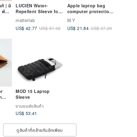
้ | มิ
LUCIEN Water-
Apple laptop bag
ก พับ
Repellent Sleeve for
computer protection
งฟอก
MacBook Air 13 / Pro
bag computer bag
matterlab
M.Y
14 - Shell Beige 14-
storage bag
US$ 42.77
US$ 21.84
US$ 57.02
US$ 27.29
inch Laptop Bag
12/13/14/15/15.6 inch
laptop bag
or
MOD 15 Laptop
n
Sleeve
le-
งานขนส่งสินค้า
/
US$ 53.41
 /
ดูสินค้าที่คล้ายกันอีกเพียบ