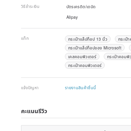
วิธีชำระเงิน
บัตรเครดิต/เดบิด
Alipay
แท็ก
กระเป๋าแล็ปท็อป 13 นิ้ว
กระเป๋า
กระเป๋าแล็ปท็อปของ Microsoft
เคสคอมพิวเตอร์
กระเป๋าคอมพิ
กระเป๋าคอมพิวเตอร์
แจ้งปัญหา
รายงานสินค้าชิ้นนี้
คะแนนรีวิว