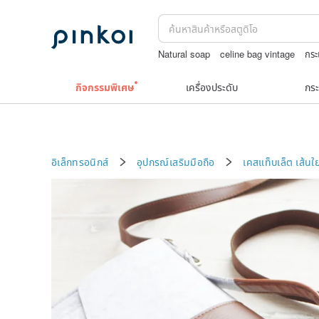
Natural soap
celine bag vintage
กระเ
jewelry box
แว่นตาเด็ก
กิจกรรมพิเศษ
เครื่องประดับ
กระ
อิเล็กทรอนิกส์
อุปกรณ์เสริมมือถือ
เคสแท็บเล็ต
เส้นใ