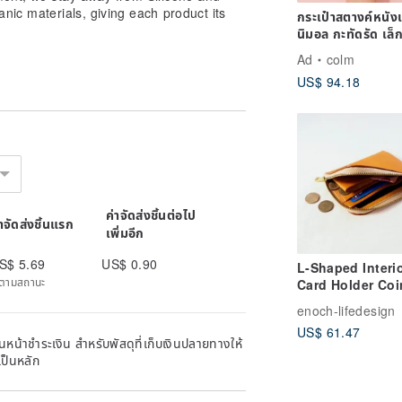
ial website, and we can customize it
nic materials, giving each product its
กระเป๋าสตางค์หนังแท
นิมอล กะทัดรัด เล็
สามทบ บาง | หนั
Ad
colm
ฝาด
e gently with a damp cloth.
US$ 94.18
r of cotton cloth.
s recommended to use a hair ball
due to differences in computer screen
l prevail.
ค่าจัดส่งชิ้นต่อไป
่าจัดส่งชิ้นแรก
เพิ่มอีก
S$ 5.69
US$ 0.90
L-Shaped Interi
ิดตามสถานะ
Card Holder Coi
Pouch / Vegetab
enoch-lifedesign
Tanned Leather 
US$ 61.47
Genuine Leather
หน้าชำระเงิน สำหรับพัสดุที่เก็บเงินปลายทางให้
Embossed
เป็นหลัก