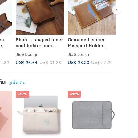
en
Short L-shaped inner
Genuine Leather
Leather
e,
card holder coin
Passport Holder
holder 
lder,
purse zipper short
Passport Cover
cover re
JieSDesign
JieSDesign
JieSDesi
Case,
clip crazy horse
Registration
certific
US$ 26.64
US$ 23.20
US$ 21.
9.82
US$ 31.33
US$ 27.29
nizer
leather zipper wallet
Certificate Passport
bag pas
e
wallet 18K-118
Bag Passport
bag pas
Organizer Passport
18H-101
ยกัน
Pouch 18H-108
ดูเพิ่มเติม
-25%
-20%