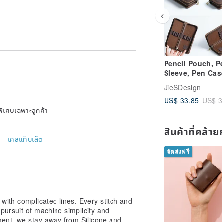
Pencil Pouch, P
Sleeve, Pen Cas
Fountain Pen Ho
JieSDesign
Leather Pencil 
US$ 33.85
US$ 3
Stationery, Orga
พิเศษเฉพาะลูกค้า
Bag, Gift, Squar
สินค้าที่คล้า
 -
เคสแท็บเล็ต
จัดส่งฟรี
with complicated lines. Every stitch and
e special needs, please contact me.
 pursuit of machine simplicity and
 length (L) width (W) height (H).
ment, we stay away from Silicone and