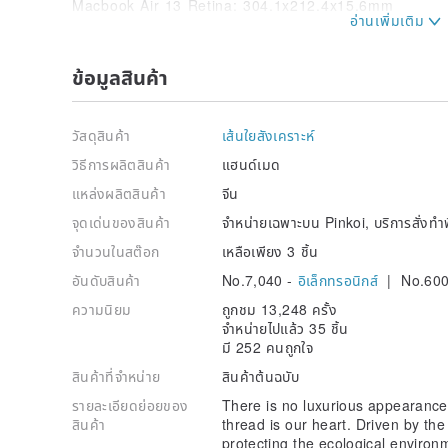
Macbook Air 13 Retina: 304.1x212.4x15.6mm
Surface Pro 8: 287x208x9.4mm
Surface Pro X: 287x208x7.3mm
ข้อมูลสินค้า
Surface Go 3: 245x175x8.3mm
Surface Pro 7: 292.1x201.42x8.5mm
Surface Pro 7+: 292x201x8.5mm
วัสดุสินค้า
เส้นใยสังเคราะห์
Surface Laptop SE: 283.7x193x17.85mm
Surface Laptop 4 13.5”: 308x223x14.5mm
วิธีการผลิตสินค้า
แฮนด์เมด
Surface Laptop 4 15”: 339.5x244x14.7mm
แหล่งผลิตสินค้า
จีน
Surface Book 3 13.5”: 312.3x232.1x22.8mm
Surface Book 3 15”: 343x251x23mm
จุดเด่นของสินค้า
จำหน่ายเฉพาะบน Pinkoi, บริการสั่งทำ
Surface Laptop Studio: 323.28x228.32x18.94mm
จำนวนในสต๊อก
เหลือเพียง 3 ชิ้น
iPad Mini 8.3”:195.4x134.8x6.3mm
อันดับสินค้า
No.7,040 -
อิเล็กทรอนิกส์
| No.600
iPad 10.2”: 250.6x174.1x7.5mm
iPad Air 10.9”: 247.6x178.5x6.1mm
ความนิยม
ถูกชม 13,248 ครั้ง
iPad Pro 11”: 247.6x178.5x5.9mm
จำหน่ายไปแล้ว 35 ชิ้น
iPad Pro 12.9”: 305.7x220.6x6.9mm
มี 252 คนถูกใจ
Remarkable 2: 187x246x4.7mm
สินค้าที่จำหน่าย
สินค้าต้นฉบับ
Welcome to customize:
รายละเอียดย่อยของ
There is no luxurious appearance 
Laptops of all brands can be customized. If you hav
สินค้า
thread is our heart. Driven by the
Please note clearly the model and size of the laptop:
protecting the ecological environ