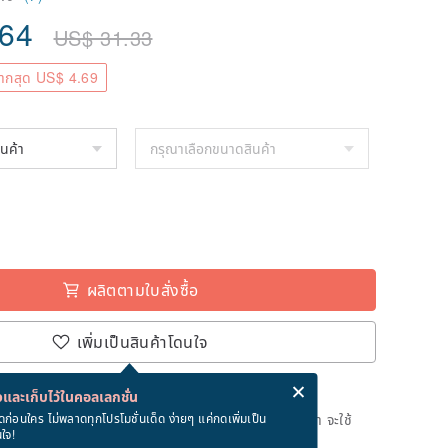
.64
US$
31.33
ากสุด US$ 4.69
ผลิตตามใบสั่งซื้อ
เพิ่มเป็นสินค้าโดนใจ
่ง eCard ฟรีเมื่อซื้อสินค้า!
eCard คืออะไร?
และเก็บไว้ในคอลเลกชั่น
ลิตตามใบสั่งซื้อ" หลังจากที่ชำระเงินถึงวันที่จะจัดส่งสินค้า จะใช้
ดก่อนใคร ไม่พลาดทุกโปรโมชั่นเด็ด ง่ายๆ แค่กดเพิ่มเป็น
นใจ!
างการในการผลิตสินค้า (ไม่รวมวันหยุด)