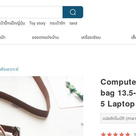
ป๋าปิ๊กแป๊กญี่ปุ่น
Toy story
กระเป๋าถัก
tarot
เป๋า
ของตกแต่งบ้าน
เครื่องเขียน
เสื
ยสังเคราะห์
Computer
bag 13.5
5 Laptop
แปลอัตโนมัติ (ภาษาเ