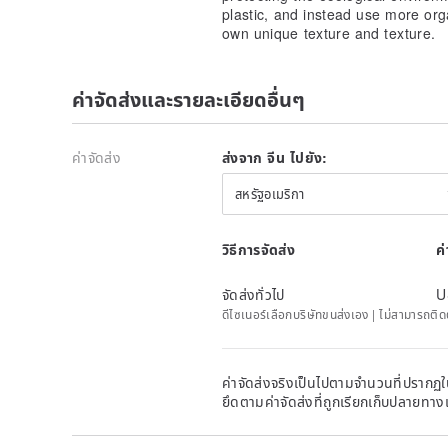
Please be sure to check the correct size on the offic
plastic, and instead use more orga
for you.
own unique texture and texture.
Care instructions:
Not washable, it is recommended to dry clean or wip
ค่าจัดส่งและรายละเอียดอื่นๆ
If ironing is required, it is recommended to use a laye
It is normal for hair balls to appear during use. It i
trimmer to remove hair balls.
ค่าจัดส่ง
ส่งจาก จีน ไปยัง:
The color of the product image is slightly different 
สหรัฐอเมริกา
settings. The actual color of the product received shal
Origin/manufacturing method
China
วิธีการจัดส่ง
ค
จัดส่งทั่วไป
U
ดีไซเนอร์เลือกบริษัทขนส่งเอง | ไม่สามารถต
ค่าจัดส่งจริงเป็นไปตามจำนวนที่ปรากฏใน
ยึดตามค่าจัดส่งที่ถูกเรียกเก็บปลายทาง