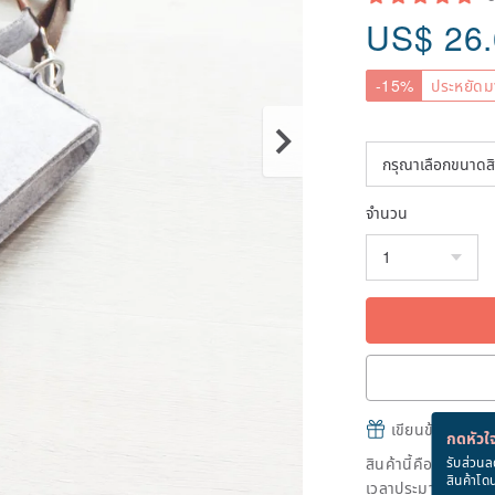
US$
26
-15%
ประหยัดม
จำนวน
เขียนข้อความและส
กดหัวใจ
สินค้านี้คือ "สินค้าผ
รับส่วนล
สินค้าโด
เวลาประมาณ 3 วันท