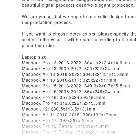
beautiful digital products deserve elegant protection.
We are young, but we hope to use solid design to mak
the production process.
If you want to choose other colors, please specify t
section, otherwise, it will be sent according to the c
place the order.
Laptop size:
Macbook Pro 13 2016-2022: 304.1x212.4x14.9mm
Macbook Pro 13 2009-2012: 325x227x24.1mm
Macbook Air 13 2018-2022: 304.1x212.4x15.6mm
Macbook Air 13 2010-2017: 325x227x17mm
Macbook Pro 15 2016-2022: 349.3x240.7x15.5mm
Macbook Pro 15 2008-2012: 364x249x24.1mm
Macbook Pro 16: 357.9x245.9x16.2mm
Macbook Pro 14: 312.6x221.2x15.5mm
Macbook 12: 280.5x196.5x13.1mm
Macbook Air 11 2010-2015: 300x192x17mm
Macbook Pro 17: 393x267x25mm
Macbook Pro 13 Retina: 314x219x18mm
Macbook Pro 15 Retina: 358.9x247.1x18mm