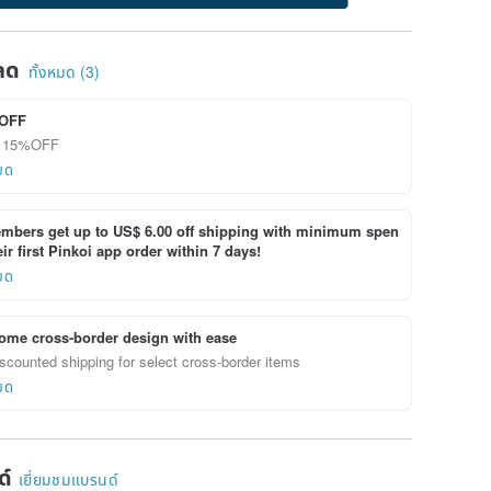
ลด
ทั้งหมด (3)
OFF
ลด 15%OFF
ยด
bers get up to US$ 6.00 off shipping with minimum spen
ir first Pinkoi app order within 7 days!
ยด
ome cross-border design with ease
scounted shipping for select cross-border items
ยด
ด์
เยี่ยมชมแบรนด์