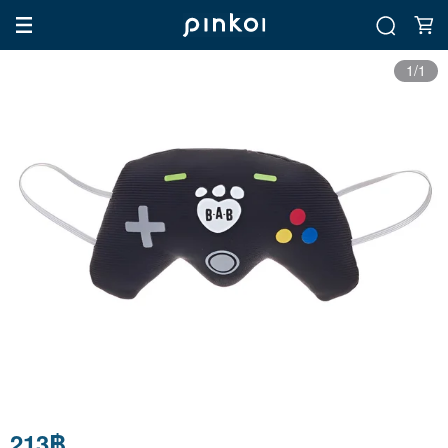
1/1
213฿