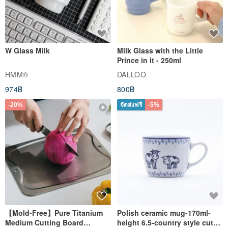
W Glass Milk
Milk Glass with the Little
Prince in it - 250ml
HMM®
DALLOO
974฿
800฿
-20%
จัดส่งฟรี
-5%
【Mold-Free】Pure Titanium
Polish ceramic mug-170ml-
Medium Cutting Board
height 6.5-country style cute