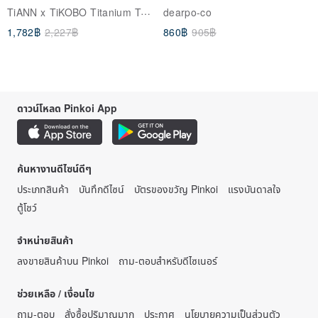
28x23cm Made in Taiwan /
cow
TiANN x TiKOBO Titanium Tableware
dearpo-co
Taiwan & US Patented (Non-
1,782฿
2,227฿
860฿
905฿
Toxic)
ดาวน์โหลด Pinkoi App
ค้นหางานดีไซน์ดีๆ
ประเภทสินค้า
บันทึกดีไซน์
บัตรของขวัญ Pinkoi
แรงบันดาลใจ
ตู้โชว์
จำหน่ายสินค้า
ลงขายสินค้าบน Pinkoi
ถาม-ตอบสำหรับดีไซเนอร์
ช่วยเหลือ / เงื่อนไข
ถาม-ตอบ
สั่งซื้อปริมาณมาก
ประกาศ
นโยบายความเป็นส่วนตัว