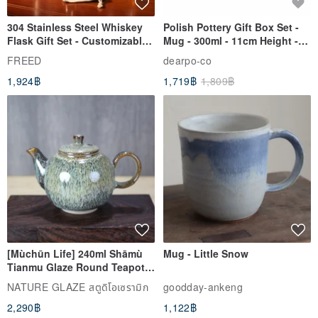
304 Stainless Steel Whiskey
Polish Pottery Gift Box Set -
Flask Gift Set - Customizable
Mug - 300ml - 11cm Height -
Engraving - Father's Day Gift
Fern Pattern
FREED
dearpo-co
1,924฿
1,719฿
1,809฿
[Mùchūn Life] 240ml Shāmù
Mug - Little Snow
Tianmu Glaze Round Teapot
by Master Ye Minxiang
NATURE GLAZE สตูดิโอเซรามิก
goodday-ankeng
2,290฿
1,122฿