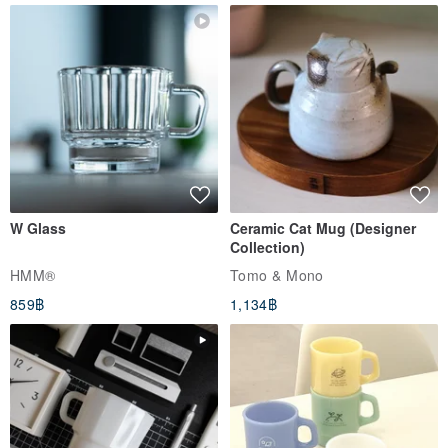
W Glass
Ceramic Cat Mug (Designer
Collection)
HMM®
Tomo & Mono
859฿
1,134฿