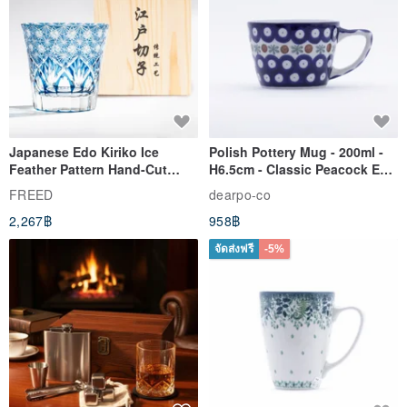
Japanese Edo Kiriko Ice
Polish Pottery Mug - 200ml -
Feather Pattern Hand-Cut
H6.5cm - Classic Peacock Eye
Whisky Glass - Blue Engraved
& Dragonfly
FREED
dearpo-co
Gift for Dad
2,267฿
958฿
จัดส่งฟรี
-5%