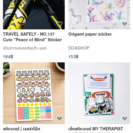
beautiful experience of nature
TRAVEL SAFELY - NO.137
Origami paper sticker
Cute "Peace of Mind" Sticker
เดินทางปลอดภัยเข้า-ออก
DOASHOP
184฿
153฿
▲The dream catcher with eyes hanging in front of the window has
a sweet dream!
สติกเกอร์ | เอลล่าโน๊ต
เซ็ตสติกเกอร์ MY THERAPIST