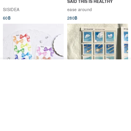
SAID THIS IS HEALTHY
SISIDEA
ease around
60฿
280฿
วางในรถเข็น
ถูกใจ
View Shop
Big ribbon paper sticker
Sky Collector Seal sticker
▲ Earth color dream catcher series, refreshing colors, all collected
DOASHOP
Fromto Studio
together!
153฿
110฿