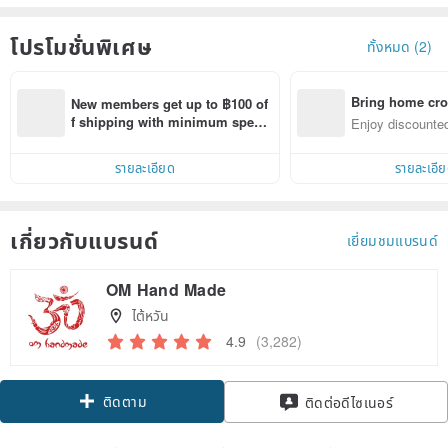
โปรโมชั่นพิเศษ
ทั้งหมด (2)
Bring home cro
New members get up to ฿100 of
n with ease
f shipping with minimum spen
Enjoy discounted
d on their first Pinkoi app order 
ct cross-border 
within 7 days!
รายละเอียด
รายละเอี
เกี่ยวกับแบรนด์
เยี่ยมชมแบรนด์
OM Hand Made
ไต้หวัน
4.9
(3,282)
ติดตาม
ติดต่อดีไซเนอร์