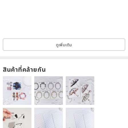
ดูเพิ่มเติม
▲With the soul of all things - the concept of the eyes, the natural
touch
สินค้าที่คล้ายกัน