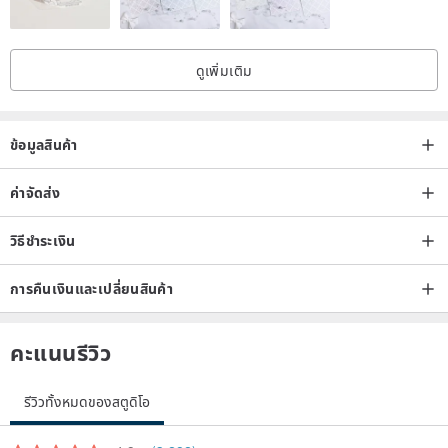
ดูเพิ่มเติม
▲Combined with colored wooden beads and natural feathers,
more romantic
ข้อมูลสินค้า
ค่าจัดส่ง
วิธีชำระเงิน
การคืนเงินและเปลี่ยนสินค้า
คะแนนรีวิว
รีวิวทั้งหมดของสตูดิโอ