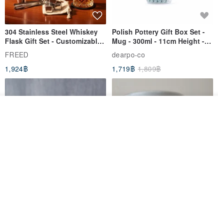
304 Stainless Steel Whiskey
Polish Pottery Gift Box Set -
Flask Gift Set - Customizable
Mug - 300ml - 11cm Height -
Engraving - Father's Day Gift
Fern Pattern
FREED
dearpo-co
1,924฿
1,719฿
1,809฿
วางในรถเข็น
ถูกใจ
View Shop
[Mùchūn Life] 240ml Shāmù
Mug - Little Snow
Tianmu Glaze Round Teapot
by Master Ye Minxiang
NATURE GLAZE สตูดิโอเซรามิก
goodday-ankeng