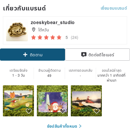
เกี่ยวกับแบรนด์
เยี่ยมชมแบรนด์
zoeskybear_studio
ไต้หวัน
5
(24)
ติดตาม
ติดต่อดีไซเนอร์
เตรียมจัดส่ง
จำนวนผู้ติดตาม
เรทการตอบกลับ
ออนไลน์ล่าสุด
1 - 3 วัน
มากกว่า 1 อาทิตย์ที่
49
-
ผ่านมา
ช้อปสินค้าทั้งหมด