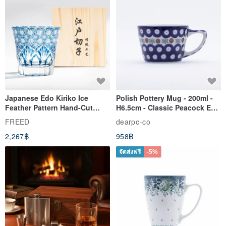
Japanese Edo Kiriko Ice
Polish Pottery Mug - 200ml -
Feather Pattern Hand-Cut
H6.5cm - Classic Peacock Eye
Whisky Glass - Blue Engraved
& Dragonfly
FREED
dearpo-co
Gift for Dad
2,267฿
958฿
จัดส่งฟรี
-5%