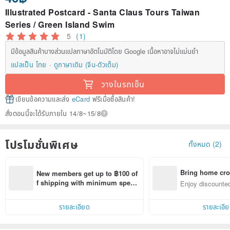
Illustrated Postcard - Santa Claus Tours Taiwan
Series / Green Island Swim
5
(1)
มีข้อมูลสินค้าบางส่วนแปลภาษาอัตโนมัติโดย Google เนื้อหาอาจไม่แม่นยำ
แปลเป็น ไทย
ดูภาษาเดิม (จีน-ตัวเต็ม)
วางในรถเข็น
เขียนข้อความและส่ง
eCard
ฟรีเมื่อซื้อสินค้า!
สั่งตอนนี้จะได้รับภายใน 14/8~15/8
โปรโมชั่นพิเศษ
ทั้งหมด (2)
Bring home cro
New members get up to ฿100 of
n with ease
f shipping with minimum spen
Enjoy discounted
d on their first Pinkoi app order 
ct cross-border 
within 7 days!
รายละเอียด
รายละเอี