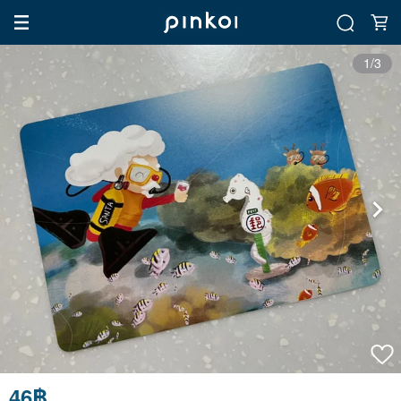
1/3
46฿