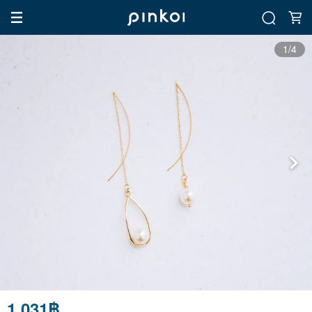
1/4
1,031฿