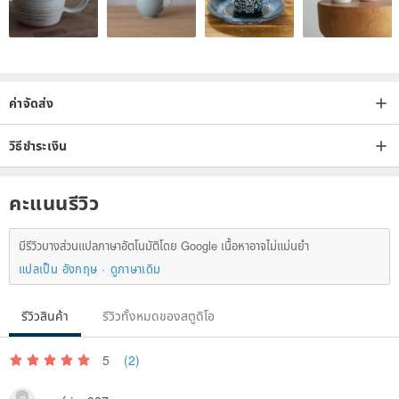
- long-term wear of copper jewelry will be the situation of
blackening, can be a little toothbrush dipped in a toothbrush and
water brush or use brass cleaning solution can be restored
Origin / manufacturing method
ค่าจัดส่ง
Taiwan Handmade / Japanese Materials
วิธีชำระเงิน
คะแนนรีวิว
มีรีวิวบางส่วนแปลภาษาอัตโนมัติโดย Google เนื้อหาอาจไม่แม่นยำ
แปลเป็น อังกฤษ
ดูภาษาเดิม
รีวิวสินค้า
รีวิวทั้งหมดของสตูดิโอ
5
(2)