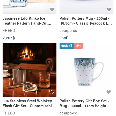
Japanese Edo Kiriko Ice
Polish Pottery Mug - 200ml -
Feather Pattern Hand-Cut
H6.5cm - Classic Peacock Eye
Whisky Glass - Blue Engraved
& Dragonfly
FREED
dearpo-co
Gift for Dad
2,267฿
958฿
จัดส่งฟรี
-5%
304 Stainless Steel Whiskey
Polish Pottery Gift Box Set -
Flask Gift Set - Customizable
Mug - 300ml - 11cm Height -
Engraving - Father's Day Gift
Fern Pattern
FREED
dearpo-co