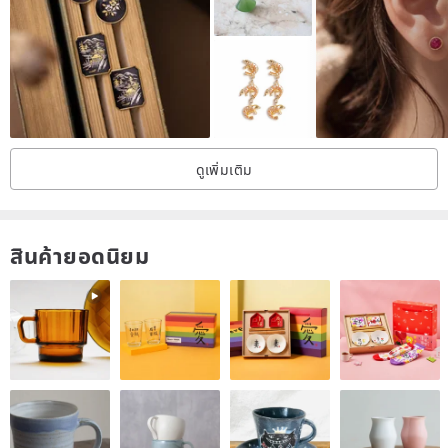
the arrangement, the actual product will be slightly different with the
photos, please accept the next order to buy
- metal may be due to collision friction to produce subtle scratches,
this is a normal phenomenon
- handmade products, please avoid forced pull or weight stack, so
as to avoid damage to the deformation of goods
ดูเพิ่มเติม
■ jewelry maintenance and storage methods
- jewelry please avoid touching water (bathing, hot springs,
สินค้ายอดนิยม
swimming, sports ...) and make-up skin care products, perfume,
hair gel and other chemical products
- copper or alloy material jewelry will be sweat, the environment is
wet, wearing a long time, personal physical and air factors leaving
the jewelry oxidation color dark, do not wear, please use a soft cloth
or glasses cloth gently wipe the surface and then into the folder
chain Bag or sealed box collection