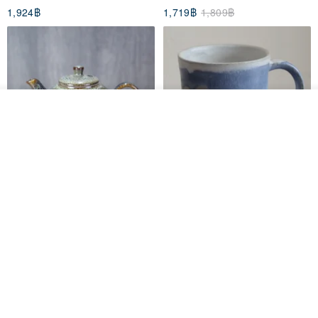
1,924฿
1,719฿
1,809฿
รอคิว
View Shop
[Mùchūn Life] 240ml Shāmù
Mug - Little Snow
Tianmu Glaze Round Teapot
by Master Ye Minxiang
NATURE GLAZE สตูดิโอเซรามิก
goodday-ankeng
2,290฿
1,122฿