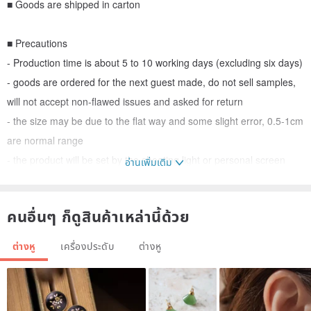
■ Goods are shipped in carton
■ Precautions
- Production time is about 5 to 10 working days (excluding six days)
- goods are ordered for the next guest made, do not sell samples,
will not accept non-flawed issues and asked for return
- the size may be due to the flat way and some slight error, 0.5-1cm
are normal range
- the product will be set by the shooting light or personal screen
อ่านเพิ่มเติม
color differences, and some micro-color to the actual commodity-
based
คนอื่นๆ ก็ดูสินค้าเหล่านี้ด้วย
- material using natural fresh water pearl or natural semi-precious
stone, each size, color depth, shape, texture and more different,
ต่างหู
เครื่องประดับ
ต่างหู
very mind, please think twice
- store goods are hand-made rather than mechanical production,
the goods will be due to the length of the custom and slightly adjust