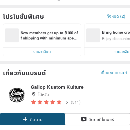
โปรโมชั่นพิเศษ
ทั้งหมด (2)
Bring home cro
New members get up to ฿100 of
n with ease
f shipping with minimum spen
Enjoy discounted
d on their first Pinkoi app order 
ct cross-border 
within 7 days!
รายละเอียด
รายละเอี
เกี่ยวกับแบรนด์
เยี่ยมชมแบรนด์
Gallop Kustom Kulture
ไต้หวัน
5
(311)
Claim coupon
ติดต่อดีไซเนอร์
ติดตาม