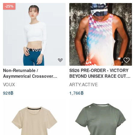
-25%
Non-Returnable /
SS26 PRE-ORDER - VICTORY
Asymmetrical Crossover
BEYOND UNISEX RACE CUT
Cropped Sweat-Wicking Top
TANK
VOUX
ARTY:ACTIVE
(Women's) - Perpetual Day
928฿
1,766฿
White