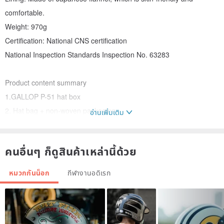
comfortable.
Weight: 970g
Certification: National CNS certification
National Inspection Standards Inspection No. 63283
Product content summary
1.GALLOP P-51 hat box
2. Hat bag + non-woven packaging
อ่านเพิ่มเติม
3. Warranty card
คนอื่นๆ ก็ดูสินค้าเหล่านี้ด้วย
✨P-51 design concept introduction✨
It was an important force of the United States in the European and
หมวกกันน็อก
กีฬางานอดิเรก
Pacific battlefields during World War II. It was also the fighter with
the strongest air combat performance in the 1940s.
In order to strengthen its air combat capabilities in the 1940s, the