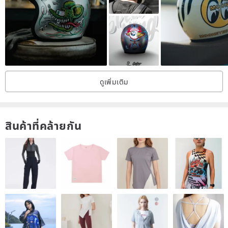
United States commissioned North American to develop a single-
propeller engine single-seat fighter. This was the P-51 Mustang that
became famous during World War II. The P-51 Mustang entered
service in 1942. It was initially used by the British army in the
European battlefield. By August, the US military was also fully used
ดูเพิ่มเติม
in the Pacific campaign.
/safety, comfort and quality/
สินค้าที่คล้ายกัน
CNS, safety certification, double D buckle ensures a perfect fit
between the helmet and the head, safety first; the lining of the
helmet is made of Japanese high-quality fine fluff, the material feels
good against the skin, and is removable and washable to ensure
hygienic wearing.
/Paint quality/
Each color is carefully and repeatedly prepared by hand. The color