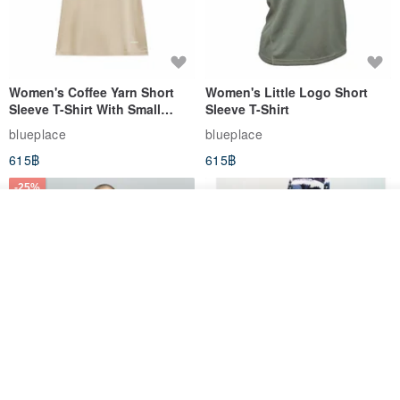
Women's Coffee Yarn Short
Women's Little Logo Short
Sleeve T-Shirt With Small
Sleeve T-Shirt
Logo Description – Coffee y
blueplace
blueplace
615฿
615฿
-25%
วางในรถเข็น
ถูกใจ
View Shop
Father's Day Gift / Final Sale /
SS26 PRE-ORDER - RADICAL
Moisture-Wicking Jacquard
SPEED UNISEX RACE CUT