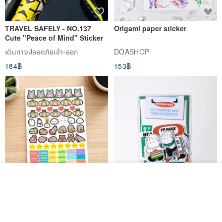
TRAVEL SAFELY - NO.137
Origami paper sticker
Cute "Peace of Mind" Sticker
เดินทางปลอดภัยเข้า-ออก
DOASHOP
184฿
153฿
รอคิว
View Shop
สติกเกอร์ | เอลล่าโน๊ต
เซ็ตสติกเกอร์ MY THERAPIST
SAID THIS IS HEALTHY
SISIDEA
ease around