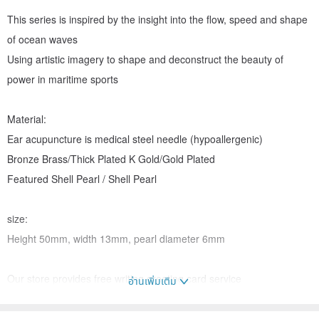
This series is inspired by the insight into the flow, speed and shape
of ocean waves
Using artistic imagery to shape and deconstruct the beauty of
power in maritime sports
Material:
Ear acupuncture is medical steel needle (hypoallergenic)
Bronze Brass/Thick Plated K Gold/Gold Plated
Featured Shell Pearl / Shell Pearl
size:
Height 50mm, width 13mm, pearl diameter 6mm
Our store provides free writing greeting card service
อ่านเพิ่มเติม
Free shipping for two pieces in the store