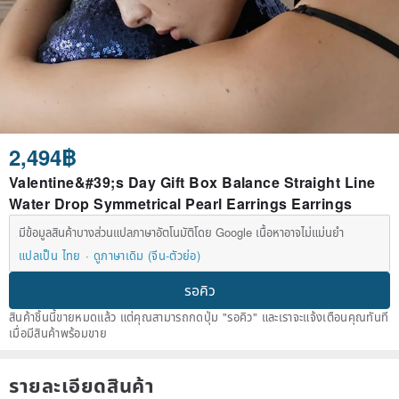
2,494฿
Valentine&#39;s Day Gift Box Balance Straight Line
Water Drop Symmetrical Pearl Earrings Earrings
มีข้อมูลสินค้าบางส่วนแปลภาษาอัตโนมัติโดย Google เนื้อหาอาจไม่แม่นยำ
แปลเป็น ไทย
ดูภาษาเดิม (จีน-ตัวย่อ)
รอคิว
สินค้าชิ้นนี้ขายหมดแล้ว แต่คุณสามารถกดปุ่ม "รอคิว" และเราจะแจ้งเตือนคุณทันที
เมื่อมีสินค้าพร้อมขาย
รายละเอียดสินค้า