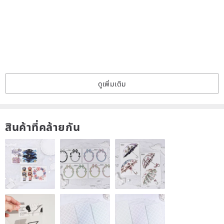
All jadeite pieces are sourced from reputable merchants in
Guangdong's major jadeite trading hubs, Sihui and Jieyang. Each
piece undergoes inspection by both instruments and professionals.
After sourcing, all items are examined under a UV light, and
random samples from each batch are sent to the Taipei
Gemological Institute for appraisal.
ดูเพิ่มเติม
If a Taiwanese inspection report is required for the "Pure Jade"
สินค้าที่คล้ายกัน
series, the buyer will be responsible for the inspection fee.
The "Pure Jade" series will include one Taiwanese certificate.
|░ Reasons to Love Jadeite ░|
"Jade nourishes the body for three years; the body nourishes the
jade for a lifetime."