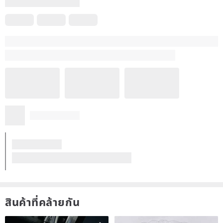
Purple: Contains elemental manganese.
Blue: Similar to green, but rarer.
Trace element "Calcium" (Ca) is the most abundant mineral in the
human body, primarily found in bones and teeth, with presence also
in blood and muscles. Calcium is a vital regulator of bodily functions
throughout all life stages, from youth to adulthood and old age,
playing a crucial role in maintaining health and longevity. It is an
essential macromineral that the body cannot lack.
Trace element "Chromium" (Cr) is essential for maintaining normal
physiological functions. It can help prevent cardiovascular diseases
and regulate blood sugar levels. The human body cannot
synthesize it and must obtain it through natural foods or
สินค้าที่คล้ายกัน
supplements. Chromium can enhance insulin sensitivity in
individuals with type 2 diabetes, aid in managing cholesterol and