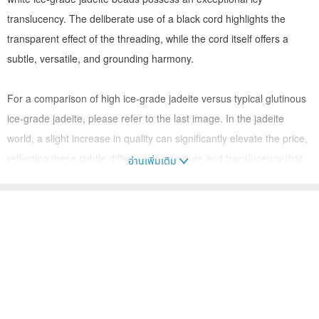
translucency. The deliberate use of a black cord highlights the
transparent effect of the threading, while the cord itself offers a
subtle, versatile, and grounding harmony.
For a comparison of high ice-grade jadeite versus typical glutinous
ice-grade jadeite, please refer to the last image. In the jadeite
world, a slight increase in quality can significantly elevate the price,
reflecting these subtle differences in texture and translucency that
อ่านเพิ่มเติม
create a distinct visual appeal.
|░ Dimensions ░|
Beads: 3.5mm x 3.5mm / Bracelet Size: 16cm (Bracelet length can
be adjusted free of charge. Please leave your desired wrist
circumference in the remarks section.)
|░ Certification ░|