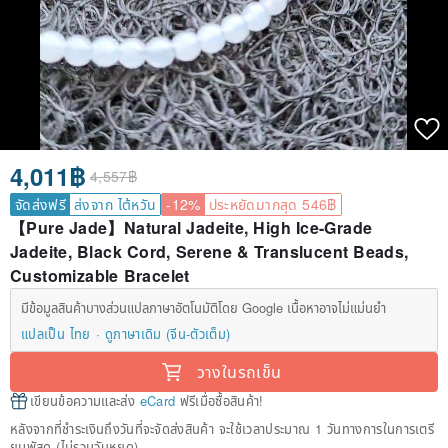
4,011฿
4,557฿
จัดส่งฟรี
ส่งจาก ไต้หวัน
-12%
ประหยัดมากสุด 546฿
【Pure Jade】Natural Jadeite, High Ice-Grade
Jadeite, Black Cord, Serene & Translucent Beads,
Customizable Bracelet
มีข้อมูลสินค้าบางส่วนแปลภาษาอัตโนมัติโดย Google เนื้อหาอาจไม่แม่นยำ
แปลเป็น ไทย
ดูภาษาเดิม (จีน-ตัวเต็ม)
วางในรถเข็น
เขียนข้อความและส่ง
eCard
ฟรีเมื่อซื้อสินค้า!
หลังจากที่ชำระเงินถึงวันที่จะจัดส่งสินค้า จะใช้เวลาประมาณ 1 วันทางการในการเตรี
ยมพัสดุ (ไม่รวมวันหยุด)