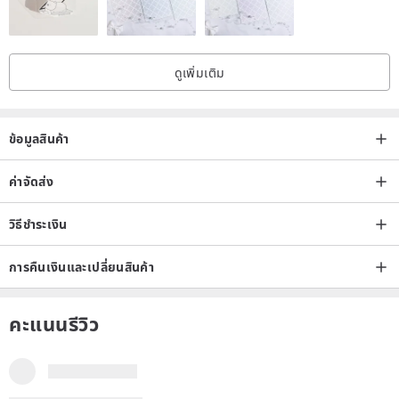
While crystals possess powerful energy fields, they require regular
cleansing. Jadeite, a natural hard jade, is known for its gentle and
ดูเพิ่มเติม
soft nature. Although its energy field may not be as strong as
crystals, jadeite's inherent energy is exceptionally pure and clean,
offering only beneficial influences and dispelling negative energy.
ข้อมูลสินค้า
Currently, over 40 minerals have been identified in jadeite. Its
ค่าจัดส่ง
chemical composition is sodium aluminum silicate—NaAl[Si₂O₆],
often containing trace elements such as calcium (Ca), chromium
วิธีชำระเงิน
(Cr), nickel (Ni), manganese (Mn), magnesium (Mg), and iron (Fe).
การคืนเงินและเปลี่ยนสินค้า
White: Essentially free of impurities.
คะแนนรีวิว
Red: Contains trivalent iron.
Black: Contains over 2% chromium.
Green: Contains over 2% chromium and divalent iron.
Yellow: Contains elemental iron.