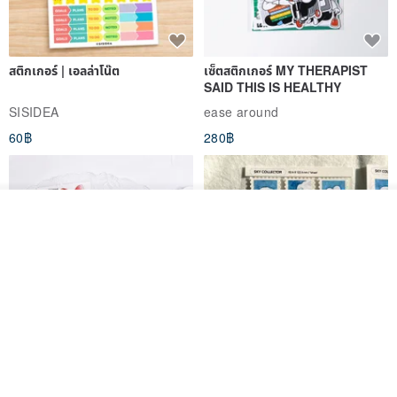
diseases.
สติกเกอร์ | เอลล่าโน๊ต
เซ็ตสติกเกอร์ MY THERAPIST
Trace element "Magnesium" (Mg) is also a macromineral essential
SAID THIS IS HEALTHY
for the human body. Like calcium, magnesium is vital for normal
SISIDEA
ease around
bone growth. Sufficient magnesium effectively regulates calcium
60฿
280฿
and maintains normal nerve and muscle function, with both
minerals having a synergistic effect. Magnesium inhibits platelet
aggregation, so deficiency may increase the risk of cardiovascular
วางในรถเข็น
diseases. Furthermore, magnesium deficiency can lead to chronic
ถูกใจ
View Shop
inflammation and is associated with the onset of various chronic
diseases, particularly mortality from cardiovascular conditions.
Some studies suggest that individuals who drink hard water, which
is relatively high in calcium and magnesium, have lower mortality
rates from cardiovascular diseases. Therefore, maintaining normal
Big ribbon paper sticker
Sky Collector Seal sticker
blood magnesium levels is associated with a lower risk of
DOASHOP
Fromto Studio
atherosclerosis.