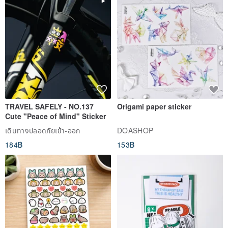
blood sugar for overweight individuals, and is particularly important
for those under high stress, as chromium is depleted more rapidly.
Therefore, these three groups particularly benefit from adequate
chromium intake.
Trace element "Nickel" (Ni) is an indispensable trace element for
the human body. The average adult body contains approximately 6-
TRAVEL SAFELY - NO.137
Origami paper sticker
10 mg of nickel, primarily concentrated in the brain and liver. Nickel
Cute "Peace of Mind" Sticker
is absorbed in the intestines, with unabsorbed nickel mostly
เดินทางปลอดภัยเข้า-ออก
DOASHOP
excreted through feces. Only 10-20% of nickel from food is
184฿
153฿
absorbed by the body.
Trace element "Manganese" (Mn) is another protective trace
element found in the human body, and also present in jadeite.
Long-term wear of jadeite can promote blood circulation, accelerate
metabolism, alleviate aging, and prevent certain age-related