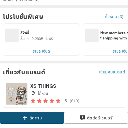
โปรโมชั่นพิเศษ
ทั้งหมด (3)
ส่งฟรี
New members ge
f shipping wit
ซื้อครบ 2,290฿ ส่งฟรี
d on their first
within 7 days!
รายละเอียด
รายละเอี
เกี่ยวกับแบรนด์
เยี่ยมชมแบรนด์
XS THINGS
ไต้หวัน
5
(619)
Claim coupon
ติดต่อดีไซเนอร์
ติดตาม