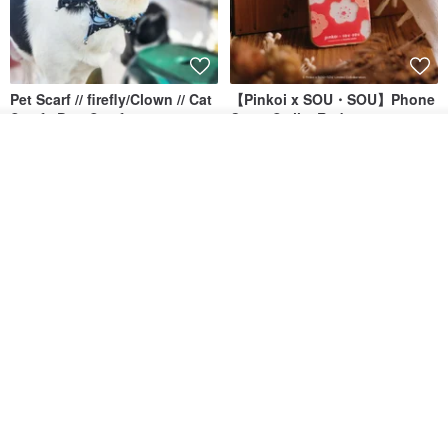
Pet Scarf // firefly/Clown // Cat
【Pinkoi x SOU・SOU】Phone
Scarf / Dog Scarf
Case/ Smile/ Red
ดูสินค้าอื่นๆ ของดีไซเนอร์
KAKO.pet
Hereafter.studio
View Shop
413฿
1,107฿
Original Mass-Produced Heart
【Simple Wooden Japanese
Declaration Lace Short-Sleeve
Wind Chime - small】Arty