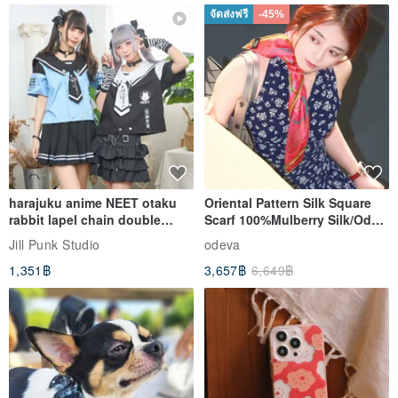
จัดส่งฟรี
-45%
harajuku anime NEET otaku
Oriental Pattern Silk Square
rabbit lapel chain double
Scarf 100%Mulberry Silk/Ode
breasted sailor top JJ2540
to the Yi Tribe–Courage
Jill Punk Studio
odeva
1,351฿
3,657฿
6,649฿