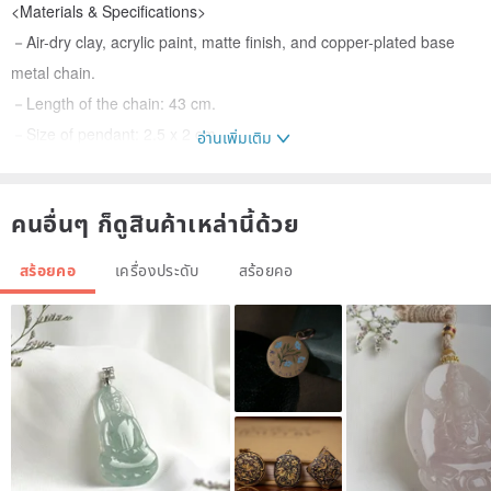
<Materials & Specifications>
－Air-dry clay, acrylic paint, matte finish, and copper-plated base
metal chain.
－Length of the chain: 43 cm.
－Size of pendant: 2.5 x 2 cm
อ่านเพิ่มเติม
－If you want to customize this product, please send me a Pinkoi
message.
คนอื่นๆ ก็ดูสินค้าเหล่านี้ด้วย
<Care Instructions>
สร้อยคอ
เครื่องประดับ
สร้อยคอ
－Avoid contact with water when wearing this product. If the
product gets wet, dry it immediately.
－Avoid direct contact with perfumes or cosmetics.
－When not wearing, put the necklace in a plastic zipper bag, and
store it in a dry and dark place.
<Note to Customers>