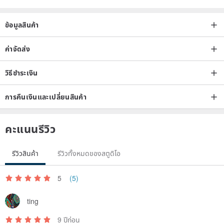
－Buyers may return an order and request for a refund (partially or
in full) within 7 days counting from the day after the order arrives at
ข้อมูลสินค้า
the recipient’s address.
－Buyers are responsible for all shipping fees including the shipping
ค่าจัดส่ง
fees of returns.
วิธีชำระเงิน
－Please refer to Pinkoi returns/refunds policy for more information:
pinkoi.com/faq/refund
การคืนเงินและเปลี่ยนสินค้า
#PinkoiENcontent
คะแนนรีวิว
รีวิวสินค้า
รีวิวทั้งหมดของสตูดิโอ
5
(5)
ting
9 ปีก่อน