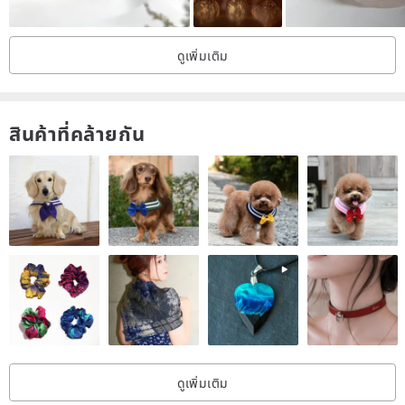
－This is a made-to-order product, which requires 7–10 working
days with holidays excluded.
ดูเพิ่มเติม
－This product is handmade, and so each one cannot be 100%
identical.
－It’s natural to see some pinholes and striations from the clay
สินค้าที่คล้ายกัน
drying process. This cannot be counted as a defect.
<Shipping Details>
－After receiving your payment, we will ship the product within 3
days.
－For customers in mainland China, shipment will take 5 to 7 days
(holidays excluded).
－For customers outside of mainland China, please send us a
Pinkoi message to check shipment times.
ดูเพิ่มเติม
<Returns Policy>