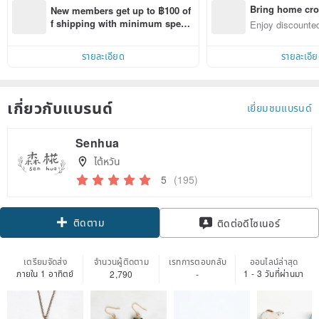
Bring home cro
New members get up to ฿100 of
n with ease
f shipping with minimum spen
Enjoy discounted
d on their first Pinkoi app order 
ct cross-border 
within 7 days!
รายละเอียด
รายละเอี
เกี่ยวกับแบรนด์
เยี่ยมชมแบรนด์
Senhua
ไต้หวัน
5
(195)
ติดตาม
ติดต่อดีไซเนอร์
เตรียมจัดส่ง
จำนวนผู้ติดตาม
เรทการตอบกลับ
ออนไลน์ล่าสุด
ภายใน 1 อาทิตย์
1 - 3 วันที่ผ่านมา
2,790
-