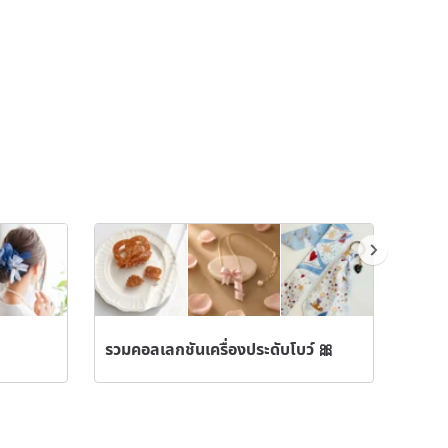
ศึกประชั
รวมคอลเลกชันเครื่องประดับโบว์ 🎀
ดอกบ๊วย