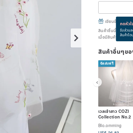
เขียนข้อความและส
กดหัวใจ
สินค้าชิ้นนี้ขายหม
รับส่วนล
สินค้าโด
เมื่อมีสินค้าพร้อมข
สินค้าอื่นๆ
จัดส่งฟรี
เวลเจ้าสาว COZI
Collection No.2
Blo.omming
US$ 26.83