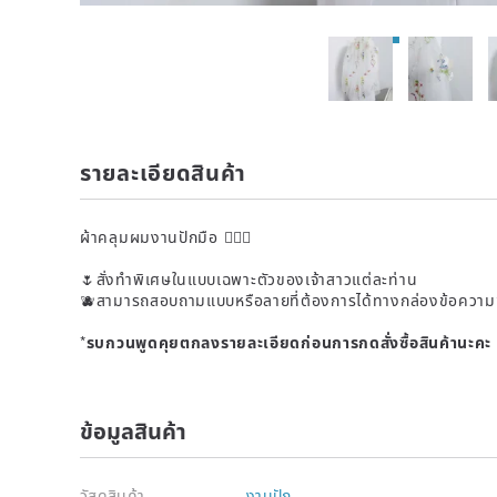
รายละเอียดสินค้า
ผ้าคลุมผมงานปักมือ 👰🏻‍♀️
🌷สั่งทำพิเศษในแบบเฉพาะตัวของเจ้าสาวแต่ละท่าน
🫐สามารถสอบถามแบบหรือลายที่ต้องการได้ทางกล่องข้อความ
*
รบกวนพูดคุยตกลงรายละเอียดก่อนการกดสั่งซื้อสินค้านะค
ข้อมูลสินค้า
วัสดุสินค้า
งานปัก