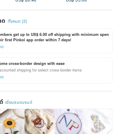
ลด
ทั้งหมด (2)
bers get up to US$ 6.00 off shipping with minimum spen
ir first Pinkoi app order within 7 days!
ยด
ome cross-border design with ease
scounted shipping for select cross-border items
ยด
ด์
เยี่ยมชมแบรนด์