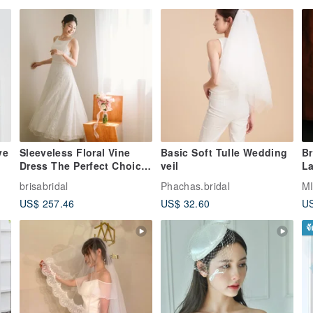
ve
Sleeveless Floral Vine
Basic Soft Tulle Wedding
Br
Dress The Perfect Choice
veil
La
for a Civil Wedding
brisabridal
Phachas.bridal
MI
US$ 257.46
US$ 32.60
US
จ