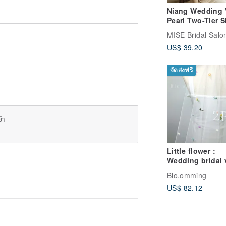
Niang Wedding V
Pearl Two-Tier S
Veil for Registry
MISE Bridal Salo
Ceremonies
US$ 39.20
จัดส่งฟรี
ยำ
Little flower :
Wedding bridal 
Blo.omming
US$ 82.12