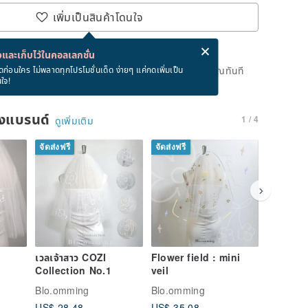
เพิ่มเป็นสินค้าโดนใจ
่ง eCard ฟรีเมื่อซื้อสินค้า!
eCard คืออะไร?
และเก็บไว้ในคอลเลกชั่น
ดแล้ว แต่คุณสามารถกดปุ่ม "รอคิว" และเราจะแจ้งเตือนคุณทันที
ดก่อนใคร ไม่พลาดทุกโปรโมชั่นเด็ด ง่ายๆ แค่กดเพิ่มเป็น
นใจ!
าย
ของแบรนด์
1 / 4
ดูเพิ่มเติม
จัดส่งฟรี
จัดส่งฟรี
จัดส่งฟรี
เวลเจ้าสาว COZI
Flower field : mini
Bloommi
Collection No.1
veil
80+60 c
Blo.omming
Blo.omming
Blo.omm
US$ 28.48
US$ 35.08
US$ 36.