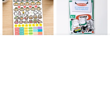
วางในรถเข็น
สติกเกอร์ | เอลล่าโน๊ต
เซ็ตสติกเกอร์ MY THERAPIST
ถูกใจ
View Shop
SAID THIS IS HEALTHY
SISIDEA
ease around
60฿
280฿