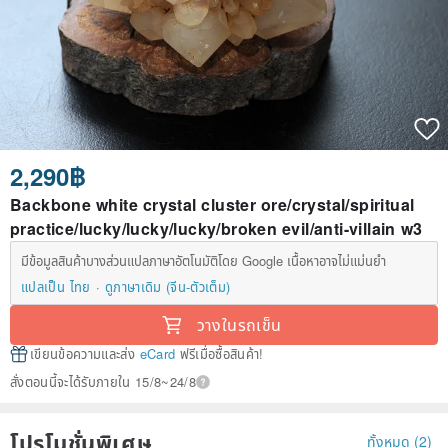
2,290฿
Backbone white crystal cluster ore/crystal/spiritual
practice/lucky/lucky/lucky/broken evil/anti-villain w3
มีข้อมูลสินค้าบางส่วนแปลภาษาอัตโนมัติโดย Google เนื้อหาอาจไม่แม่นยำ
แปลเป็น ไทย
ดูภาษาเดิม (จีน-ตัวเต็ม)
วางในรถเข็น
เขียนข้อความและส่ง
eCard
ฟรีเมื่อซื้อสินค้า!
สั่งตอนนี้จะได้รับภายใน 15/8~24/8
โปรโมชั่นพิเศษ
ทั้งหมด (2)