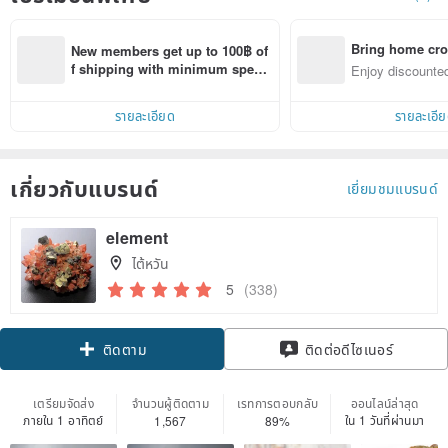
Bring home cro
New members get up to 100฿ of
n with ease
f shipping with minimum spen
Enjoy discounted
d on their first Pinkoi app order 
ct cross-border 
within 7 days!
รายละเอียด
รายละเอี
เกี่ยวกับแบรนด์
เยี่ยมชมแบรนด์
element
ไต้หวัน
5
(338)
ติดตาม
ติดต่อดีไซเนอร์
เตรียมจัดส่ง
จำนวนผู้ติดตาม
เรทการตอบกลับ
ออนไลน์ล่าสุด
ภายใน 1 อาทิตย์
ใน 1 วันที่ผ่านมา
1,567
89%