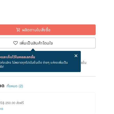
ผลิตตามใบสั่งซื้อ
เพิ่มเป็นสินค้าโดนใจ
่ง eCard ฟรีเมื่อซื้อสินค้า!
eCard คืออะไร?
และเก็บไว้ในคอลเลกชั่น
เวลาผลิต 5 วันทำการหลังจากชำระเงิน สั่งตอนนี้จะได้รับภายใน
ดก่อนใคร ไม่พลาดทุกโปรโมชั่นเด็ด ง่ายๆ แค่กดเพิ่มเป็น
นใจ!
ลด
ทั้งหมด (2)
US$ 250.00 ส่งฟรี
ยด