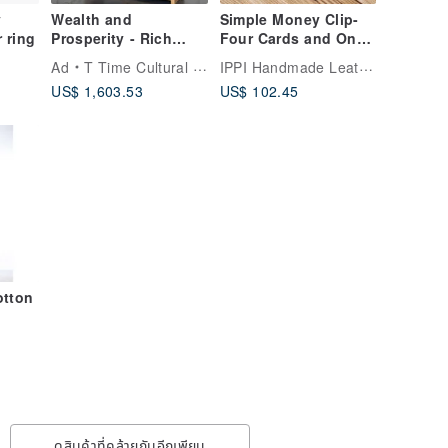
y
Wealth and
Simple Money Clip-
r ring
Prosperity - Rich
Four Cards and One
Cabinet Log Chinese
Banknote
IPPI Handmade Leather
Ad
T Time Cultural & Creative
Character Cabinet
US$ 1,603.53
US$ 102.45
Cultural and Creative
Mortise and Tenon
Boutique Display
Cabinet
otton
ize
ดูสินค้าที่คล้ายกันอีกเพียบ