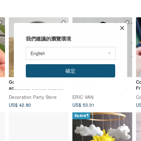
我們建議的瀏覽環境
確定
Gothic home decor Dark
TAPE T-shirt
Co
academia Gothic skull
Fr
decoration Day of the
Decoration Party Store
ERIC VAN
Co
Dead Witch
US$ 42.80
US$ 53.01
US
จัดส่งฟรี