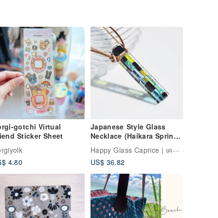
rgi-gotchi Virtual
Japanese Style Glass
iend Sticker Sheet
Necklace (Haikara Spring)
[Made to Order]
Happy Glass Caprice | เครื่องประดับแก้ว
rgiyolk
$ 4.80
US$ 36.82