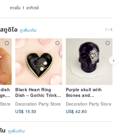
ภายใน 1 อาทิตย์
นสตูดิโอ
1 / 4
ดูเพิ่มเติม
 dish
Black Heart Ring
Purple skull with
Goth pin
age,
Dish – Gothic Trinket
Stones and
decor El
 idea
Tray & Jewelry
Rhinestones Unique
decorat
 Store
Decoration Party Store
Decoration Party Store
Decorati
Holder Gift
handmade art and
hallowe
US$ 15.50
US$ 42.80
US$ 42.
home decor
ยกัน
ดูเพิ่มเติม