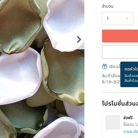
จำนวน
เขียนข้อความและส
กดหัวใจ
สินค้าสั่งผลิต" ใช้
รับส่วนล
สินค้าโด
8/19~8/29
โปรโมชั่นส่วน
ส่งฟรี
ซื้อครบ 
รายละเอี