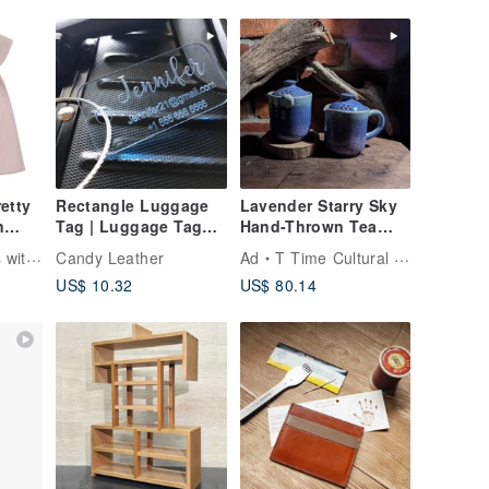
etty
Rectangle Luggage
Lavender Starry Sky
n
Tag | Luggage Tags |
Hand-Thrown Tea
h
Luggage Tag
Infuser Pot, Star-
from UK
Candy Leather
Ad
T Time Cultural & Creative
Personalized |
Speckled Glaze,
US$ 10.32
US$ 80.14
Engraved Lug
Handmade Ceramics,
Comforting Gift