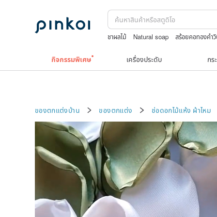
ชาผลไม้
Natural soap
สร้อยคอทองคำว
nina ricci สร้อยคอ
กระเป๋าถัก
japanes
กิจกรรมพิเศษ
เครื่องประดับ
กระ
ของตกแต่งบ้าน
ของตกแต่ง
ช่อดอกไม้แห้ง
ผ้าไหม