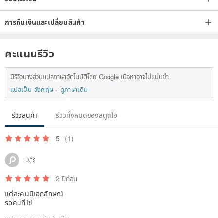
การคืนเงินและเปลี่ยนสินค้า
คะแนนรีวิว
มีรีวิวบางส่วนแปลภาษาอัตโนมัติโดย Google เนื้อหาอาจไม่แม่นยำ
แปลเป็น อังกฤษ
ดูภาษาเดิม
รีวิวสินค้า
รีวิวทั้งหมดของสตูดิโอ
5
(1)
ﾈ*ﾐ
2 ปีก่อน
แต่ละคนมีเอกลักษณ์
รอคนที่ใช่