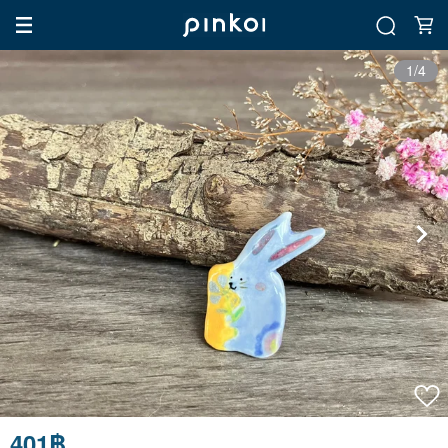
1/4
401฿