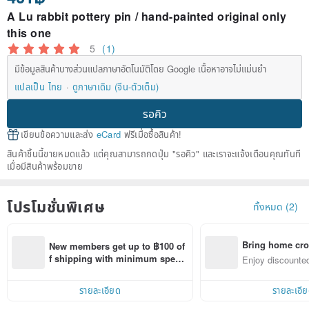
A Lu rabbit pottery pin / hand-painted original only
this one
5
(1)
มีข้อมูลสินค้าบางส่วนแปลภาษาอัตโนมัติโดย Google เนื้อหาอาจไม่แม่นยำ
แปลเป็น ไทย
ดูภาษาเดิม (จีน-ตัวเต็ม)
รอคิว
เขียนข้อความและส่ง
eCard
ฟรีเมื่อซื้อสินค้า!
สินค้าชิ้นนี้ขายหมดแล้ว แต่คุณสามารถกดปุ่ม "รอคิว" และเราจะแจ้งเตือนคุณทันที
เมื่อมีสินค้าพร้อมขาย
โปรโมชั่นพิเศษ
ทั้งหมด (2)
Bring home cro
New members get up to ฿100 of
n with ease
f shipping with minimum spen
Enjoy discounted
d on their first Pinkoi app order 
ct cross-border 
within 7 days!
รายละเอียด
รายละเอี