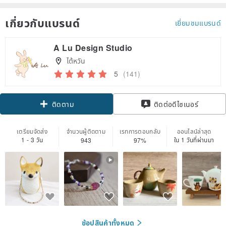
เกี่ยวกับแบรนด์
เยี่ยมชมแบรนด์
A Lu Design Studio
ไต้หวัน
5
(141)
Claim coupon
ติดตาม
ติดต่อดีไซเนอร์
เตรียมจัดส่ง
จำนวนผู้ติดตาม
เรทการตอบกลับ
ออนไลน์ล่าสุด
1 - 3 วัน
ใน 1 วันที่ผ่านมา
943
97%
ช้อปสินค้าทั้งหมด