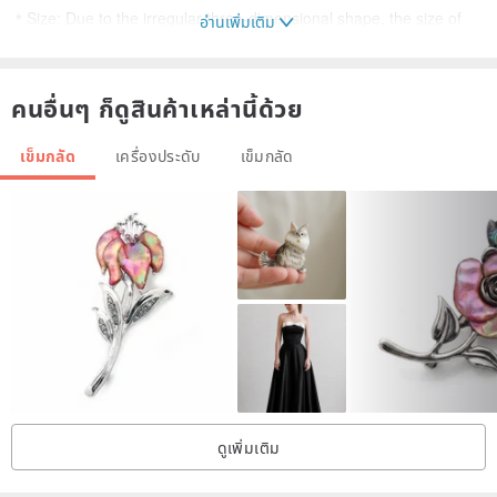
＊Size: Due to the irregular three-dimensional shape, the size of
อ่านเพิ่มเติม
the work is for reference only, 4 x 2.3 x 0.4cm in length, width and
height (LWH)
คนอื่นๆ ก็ดูสินค้าเหล่านี้ด้วย
Remind you:
เข็มกลัด
เครื่องประดับ
เข็มกลัด
＊Each of our pottery works is unique, because they are all hand-
painted, the work itself cannot be as smooth and neat as machine-
made, and there may be small cracks, slightly uneven glaze, and
air bubbles during the glaze firing process.. .. If you expect a
perfect product, this item will not meet your expectations.
＊We hope to do our best for environmental protection, and we will
reduce excessive packaging and reuse of packaging materials.
＊If you need to ship outside of Taiwan, please contact us to inquire
about the shipping cost
ดูเพิ่มเติม