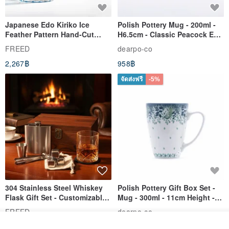
Japanese Edo Kiriko Ice
Polish Pottery Mug - 200ml -
Feather Pattern Hand-Cut
H6.5cm - Classic Peacock Eye
Whisky Glass - Blue Engraved
& Dragonfly
FREED
dearpo-co
Gift for Dad
2,267฿
958฿
จัดส่งฟรี
-5%
304 Stainless Steel Whiskey
Polish Pottery Gift Box Set -
Flask Gift Set - Customizable
Mug - 300ml - 11cm Height -
Engraving - Father's Day Gift
Fern Pattern
FREED
dearpo-co
1,924฿
1,719฿
1,809฿
รอคิว