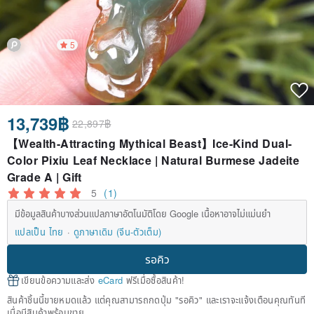
5
13,739฿
22,897฿
【Wealth-Attracting Mythical Beast】Ice-Kind Dual-
Color Pixiu Leaf Necklace | Natural Burmese Jadeite
Grade A | Gift
5
(1)
มีข้อมูลสินค้าบางส่วนแปลภาษาอัตโนมัติโดย Google เนื้อหาอาจไม่แม่นยำ
แปลเป็น ไทย
ดูภาษาเดิม (จีน-ตัวเต็ม)
รอคิว
เขียนข้อความและส่ง
eCard
ฟรีเมื่อซื้อสินค้า!
สินค้าชิ้นนี้ขายหมดแล้ว แต่คุณสามารถกดปุ่ม "รอคิว" และเราจะแจ้งเตือนคุณทันที
เมื่อมีสินค้าพร้อมขาย