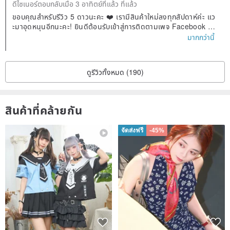
ดีไซเนอร์ตอบกลับเมื่อ 3 อาทิตย์ที่แล้ว ที่แล้ว
ขอบคุณสำหรับรีวิว 5 ดาวนะคะ ❤️ เรามีสินค้าใหม่ลงทุกสัปดาห์ค่ะ แว
ะมาอุดหนุนอีกนะคะ! ยินดีต้อนรับเข้าสู่การติดตามเพจ Facebook แล
ะ IG ของเรา ค้นหา "Ying Luo Jade" (瓔珞翡翠) ก็จะเจอเราค่ะ! หา
มากกว่านี้
กมีคำถามเกี่ยวกับหยก สามารถสอบถามเราได้เลยนะคะ 😊
ดูรีวิวทั้งหมด (190)
สินค้าที่คล้ายกัน
จัดส่งฟรี
-45%