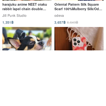
harajuku anime NEET otaku
Oriental Pattern Silk Square
rabbit lapel chain double
Scarf 100%Mulberry Silk/Ode
breasted sailor top JJ2540
to the Yi Tribe–Courage
Jill Punk Studio
odeva
1,351฿
3,657฿
6,649฿
รอคิว
ถูกใจ
View Shop
Pet Scarf // firefly/Clown // Cat
【Pinkoi x SOU・SOU】Phone
Scarf / Dog Scarf
Case/ Smile/ Red
KAKO.pet
Hereafter.studio
413฿
1,107฿