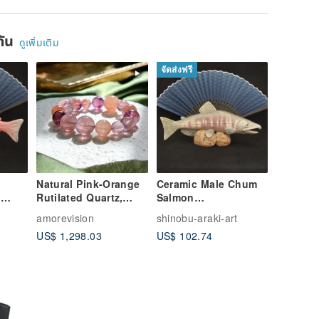
ยกัน
ดูเพิ่มเติม
จัดส่งฟรี
Natural Pink-Orange
Ceramic Male Chum
n
Rutilated Quartz,
Salmon
Hand-
Pink-Orange Super
(Length:9.8in), Hand-
amorevision
shinobu-araki-art
t
Seven, Three-Round
built Ceramic Art
US$ 1,298.03
US$ 102.74
Skeleton Fairy Super
Seven