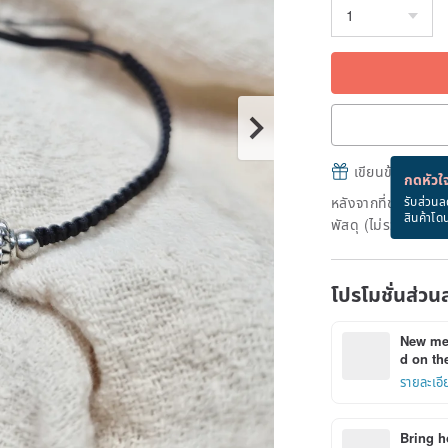
เขียนข้อความและส
กดหัวใจ
หลังจากที่ชำระเงินถ
รับส่วนล
สินค้าโด
พัสดุ (ไม่รวมวันหยุ
โปรโมชั่นส่วน
New mem
d on the
รายละเอี
Bring h