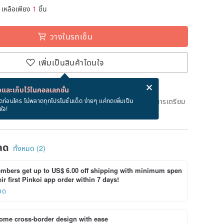
เหลือเพียง
1
ชิ้น
วางในรถเข็น
เพิ่มเป็นสินค้าโดนใจ
่ง eCard ฟรีเมื่อซื้อสินค้า!
eCard คืออะไร?
และเก็บไว้ในคอลเลกชั่น
ึงวันที่จะจัดส่งสินค้า จะใช้เวลาประมาณ 2 วันทางการในการเตรียม
ดก่อนใคร ไม่พลาดทุกโปรโมชั่นเด็ด ง่ายๆ แค่กดเพิ่มเป็น
นใจ!
ด)
ลด
ทั้งหมด (2)
bers get up to US$ 6.00 off shipping with minimum spen
ir first Pinkoi app order within 7 days!
ยด
ome cross-border design with ease