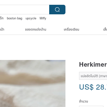
ด็ก
boston bag
upcycle
Miffy
เป๋า
ของตกแต่งบ้าน
เครื่องเขียน
เสื
Herkimer
แปลอัตโนมัติ (ภาษาเ
US$
28
จำนวน