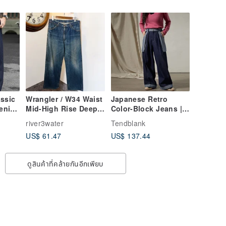
ssic
Wrangler / W34 Waist
Japanese Retro
Denim
Mid-High Rise Deep
Color-Block Jeans |
ese
Blue Washed Vintage
Cuffed Patchwork
river3water
Tendblank
Loose
Denim Jeans
Loose Fit | Workwear
US$ 61.47
US$ 137.44
ans
Wide-Leg Pants
ดูสินค้าที่คล้ายกันอีกเพียบ