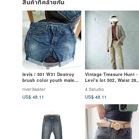
สินค้าที่คล้ายกัน
levis / 501 W31 Destroy
Vintage Treasure Hunt -
brush color youth male
Levi's lot 502, Waist 28,
denim shorts since retro
Length 32, Khaki Cotto
river3water
4.5studio
vintage
Blend, Slim Straight Le
US$ 48.11
US$ 48.11
Trousers