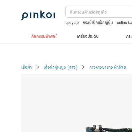
upcycle
กระเป๋าปิ๊กแป๊กญี่ปุ่น
celine b
สร้อยไข่มุก14k
squareline 包包
กิจกรรมพิเศษ
เครื่องประดับ
กระ
เสื้อผ้า
เสื้อผ้าผู้หญิง (ล่าง)
กางเกงขายาว
ผ้าฝ้าย