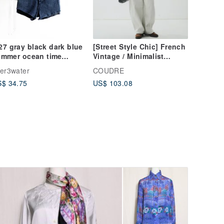
7 gray black dark blue
[Street Style Chic] French
ummer ocean time
Vintage / Minimalist
tton denim antique
Silhouette / Denim Wide-
ver3water
COUDRE
orts denim pants
Leg Pants
$ 34.75
US$ 103.08
ntage