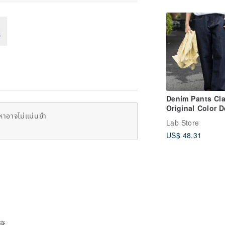
Denim Pants Cla
Original Color 
หาอาจไม่แม่นยำ
Trousers Japan
Lab Store
Trendy Casual 
US$ 48.31
Straight Leg Je
瑕疵