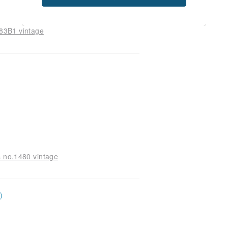
283B1 vintage
ss no.1480 vintage
)