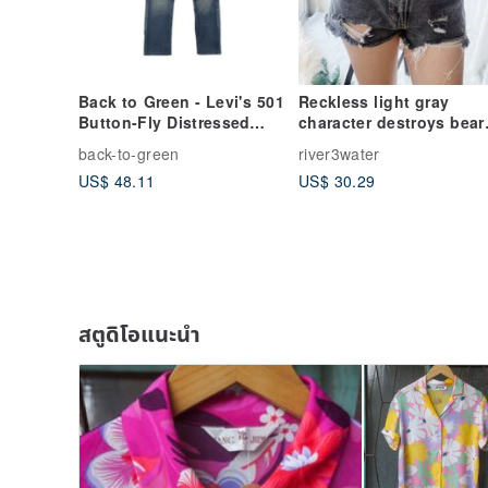
Back to Green - Levi's 501
Reckless light gray
Button-Fly Distressed
character destroys bear
Wash //sp-05 vintage
casual girl classic deni
back-to-green
river3water
pants
shorts pants vintage
US$ 48.11
US$ 30.29
สตูดิโอแนะนำ