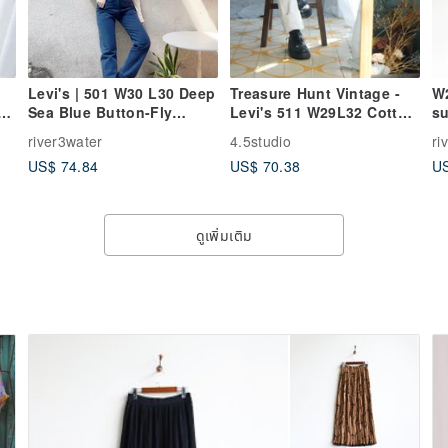
Levi's | 501 W30 L30 Deep
Treasure Hunt Vintage -
W2
d
Sea Blue Button-Fly
Levi's 511 W29L32 Cotton
s
m
Vintage Mid-Rise Denim
White Denim Jeans
co
river3water
4.5studio
ri
Jeans
sh
US$ 74.84
US$ 70.38
US
vi
ดูเพิ่มเติม