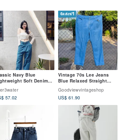
จัดส่งฟรี
assic Navy Blue
Vintage 70s Lee Jeans
ghtweight Soft Denim
Blue Relaxed Straight
ntage High-Waisted
Denim Pants
ver3water
Goodviewvintageshop
de-Leg Jeans Trousers
$ 57.02
US$ 61.90