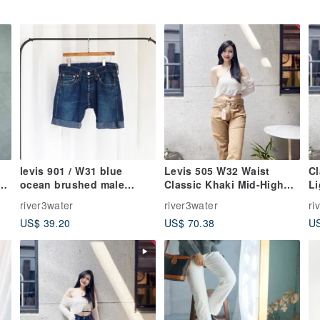
levis 901 / W31 blue
Levis 505 W32 Waist
Cl
ocean brushed male
Classic Khaki Mid-High
Li
n
denim shorts since retro
Rise Cotton Denim
Vi
river3water
river3water
ri
g
vintage
Vintage Trousers
Wi
US$ 39.20
US$ 70.38
US