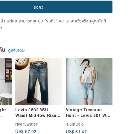
รอคิว
ดแล้ว แต่คุณสามารถกดปุ่ม "รอคิว" และเราจะแจ้งเตือนคุณทันที
าย
ยกัน
ดูเพิ่มเติม
ght
Levis / 502 W31
Vintage Treasure
Waist Mid-low Rise
Hunt - Levis 501 W28
Washed Rebel Youth
Washed White Light
river3water
4.5studio
e
Vintage Denim Jeans
Blue Unisex Cropped
US$ 57.02
US$ 61.47
Denim Shorts