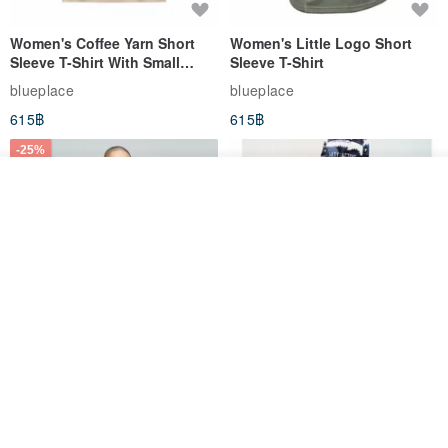
Women's Coffee Yarn Short
Women's Little Logo Short
Sleeve T-Shirt With Small
Sleeve T-Shirt
Logo Description – Coffee y
blueplace
blueplace
615฿
615฿
-25%
ผลิตตามใบสั่งซื้อ
ถูกใจ
View Shop
Father's Day Gift / Final Sale /
SS26 PRE-ORDER - RADICAL
Moisture-Wicking Jacquard
SPEED UNISEX RACE CUT
Trim Top (Men) - Marigold
TANK
VOUX
ARTY:ACTIVE
842฿
1,766฿