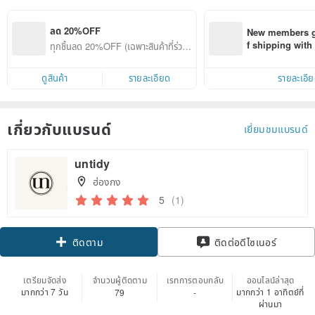
ลด 20%OFF
New members ge
f shipping wit
ทุกชิ้นลด 20%OFF (เฉพาะสินค้าที่ร่วมร
d on their first
ายการ)
within 7 days!
ดูสินค้า
รายละเอียด
รายละเอี
เกี่ยวกับแบรนด์
เยี่ยมชมแบรนด์
untidy
ฮ่องกง
5
(1)
ติดตาม
ติดต่อดีไซเนอร์
เตรียมจัดส่ง
จำนวนผู้ติดตาม
เรทการตอบกลับ
ออนไลน์ล่าสุด
มากกว่า 7 วัน
มากกว่า 1 อาทิตย์ที่
79
-
ผ่านมา