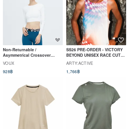
Non-Returnable /
SS26 PRE-ORDER - VICTORY
Asymmetrical Crossover
BEYOND UNISEX RACE CUT
Cropped Sweat-Wicking Top
TANK
VOUX
ARTY:ACTIVE
(Women's) - Perpetual Day
928฿
1,766฿
White