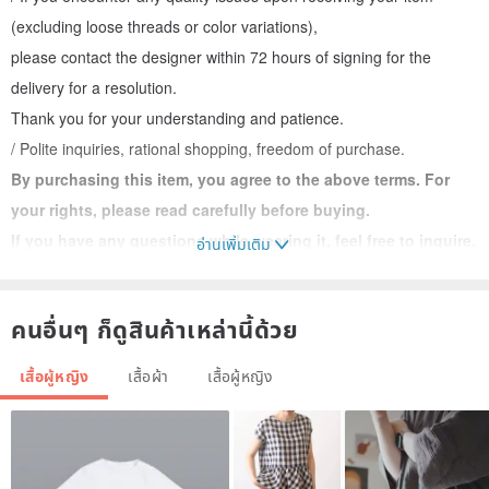
(excluding loose threads or color variations),
please contact the designer within 72 hours of signing for the
delivery for a resolution.
Thank you for your understanding and patience.
/ Polite inquiries, rational shopping, freedom of purchase.
By purchasing this item, you agree to the above terms. For
your rights, please read carefully before buying.
If you have any questions while wearing it, feel free to inquire.
อ่านเพิ่มเติม
[Cotton Linen Handmade Indigo Dye] Loose Batwing Sleeve Top
Handmade plant indigo dye
คนอื่นๆ ก็ดูสินค้าเหล่านี้ด้วย
Cotton and linen material, medium thickness.
Indigo dye is a plant-based dye. The first wash will inevitably
เสื้อผู้หญิง
เสื้อผ้า
เสื้อผู้หญิง
release some loose color.
Please rinse with cold water before wearing.
The color bleeding will significantly reduce after the second wash.
This will not affect the inherent color, so you can wear it with