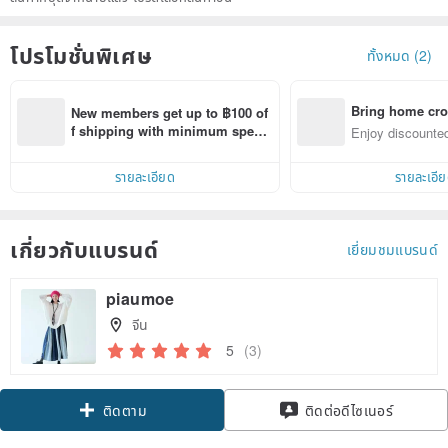
โปรโมชั่นพิเศษ
ทั้งหมด (2)
Bring home cro
New members get up to ฿100 of
n with ease
f shipping with minimum spen
Enjoy discounted
d on their first Pinkoi app order 
ct cross-border 
within 7 days!
รายละเอียด
รายละเอี
เกี่ยวกับแบรนด์
เยี่ยมชมแบรนด์
piaumoe
จีน
5
(3)
Claim coupon
ติดตาม
ติดต่อดีไซเนอร์