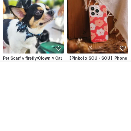
Pet Scarf // firefly/Clown // Cat
【Pinkoi x SOU・SOU】Phone
Scarf / Dog Scarf
Case/ Smile/ Red
ดูสินค้าอื่นๆ ของดีไซเนอร์
KAKO.pet
Hereafter.studio
View Shop
413฿
1,107฿