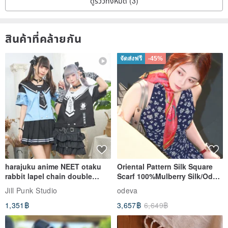
ดูรีวิวทั้งหมด (3)
สินค้าที่คล้ายกัน
จัดส่งฟรี
-45%
harajuku anime NEET otaku
Oriental Pattern Silk Square
rabbit lapel chain double
Scarf 100%Mulberry Silk/Ode
breasted sailor top JJ2540
to the Yi Tribe–Courage
Jill Punk Studio
odeva
1,351฿
3,657฿
6,649฿