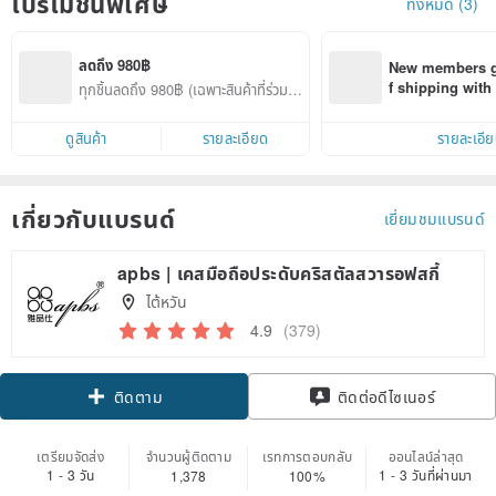
โปรโมชั่นพิเศษ
ทั้งหมด (3)
ลดถึง 980฿
New members ge
f shipping wit
ทุกชิ้นลดถึง 980฿ (เฉพาะสินค้าที่ร่วมรา
d on their first
ยการ)
within 7 days!
ดูสินค้า
รายละเอียด
รายละเอี
เกี่ยวกับแบรนด์
เยี่ยมชมแบรนด์
apbs | เคสมือถือประดับคริสตัลสวารอฟสกี้
ไต้หวัน
4.9
(379)
Claim coupon
ติดต่อดีไซเนอร์
ติดตาม
เตรียมจัดส่ง
จำนวนผู้ติดตาม
เรทการตอบกลับ
ออนไลน์ล่าสุด
1 - 3 วัน
1 - 3 วันที่ผ่านมา
1,378
100%