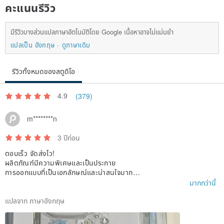
คะแนนรีวิว
มีรีวิวบางส่วนแปลภาษาอัตโนมัติโดย Google เนื้อหาอาจไม่แม่นยำ
แปลเป็น อังกฤษ
ดูภาษาเดิม
รีวิวทั้งหมดของสตูดิโอ
4.9
(379)
m********n
3 ปีก่อน
ตอบเร็ว จัดส่งไว!
ผลิตภัณฑ์มีความพิเศษและเป็นประกาย
การออกแบบที่เป็นเอกลักษณ์และน่าสนใจมาก
สามารถดึงความสนใจของทุกคนได้ในทันที!
มากกว่านี้
ไม่สกปรกง่ายอีกด้วย!
ดีมากและตรงกับความคาดหวังของฉัน ^O^
แปลจาก ภาษาอังกฤษ
ต้องจับตาดูผลิตภัณฑ์ใหม่ที่กำลังจะมาถึง!