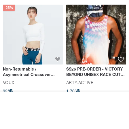
-25%
Non-Returnable /
SS26 PRE-ORDER - VICTORY
Asymmetrical Crossover
BEYOND UNISEX RACE CUT
Cropped Sweat-Wicking Top
TANK
VOUX
ARTY:ACTIVE
(Women's) - Perpetual Day
928฿
1,766฿
White
ดูสินค้าอื่นๆ ของดีไซเนอร์
View Shop