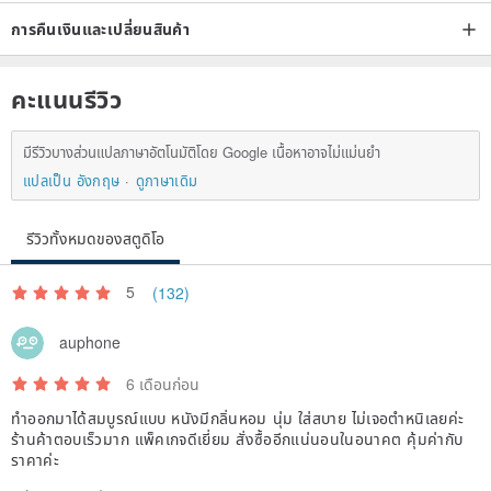
วัด: (165 - 178 มม.) = 125/75 มม
การคืนเงินและเปลี่ยนสินค้า
วงดนตรีขนาดใหญ่
คะแนนรีวิว
เหมาะกับข้อมือ 7.1 "- 8,0"
วัด: (179 - 200 มม.) = 130/80 มม
มีรีวิวบางส่วนแปลภาษาอัตโนมัติโดย Google เนื้อหาอาจไม่แม่นยำ
แปลเป็น อังกฤษ
ดูภาษาเดิม
XL
รีวิวทั้งหมดของสตูดิโอ
เหมาะกับข้อมือ 8,1 "- 8,5"
วัด (201 มม. - 218 มม.) = 135/85 มม
5
(132)
เราสามารถกำหนดเองความยาวของสายรัดที่พอดีกับข้อมือของคุณ
auphone
คำสั่งที่กำหนดเองใด ๆ จะขายสุดท้าย
6 เดือนก่อน
ทำออกมาได้สมบูรณ์แบบ หนังมีกลิ่นหอม นุ่ม ใส่สบาย ไม่เจอตำหนิเลยค่ะ
นอกจากนี้เรายังออกแบบตามความต้องการของลูกค้า
ร้านค้าตอบเร็วมาก แพ็คเกจดีเยี่ยม สั่งซื้ออีกแน่นอนในอนาคต คุ้มค่ากับ
โปรดตรวจสอบร้านค้าของเราสำหรับการออกแบบและสไตล์เพิ่มเติม
ราคาค่ะ
นาฬิกาของเราได้รับการออกแบบและเย็บทีละหนึ่งดังนั้นโปรดเข้าใจว่ามีข้อผิด