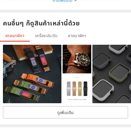
เฉพาะวงดนตรีที่มีไว้สำหรับการขาย; มันไม่รวม Apple Watch
คนอื่นๆ ก็ดูสินค้าเหล่านี้ด้วย
- หนังแท้นุ่มพิเศษ
สายนาฬิกา
เครื่องประดับ
สายนาฬิกา
- สวมใส่สบาย
- ลักษณะสง่างาม
- มีให้ใน Apple watch 44mm / 42mm, 40mm / 38mm
- รวม Buckle และตัวเชื่อมต่อสำหรับ Apple Watch
- ติดตั้งง่ายสุด
- กลิ่นหนังแท้
- การออกแบบจะไม่แตก
ดูเพิ่มเติม
🔸🔸🔸ฮาร์ดแวร์สี🔸🔸🔸
หัวเข็มขัดสีเงินและขั้วต่อ