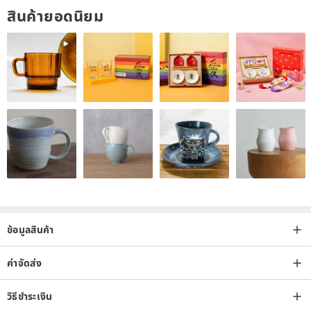
สินค้ายอดนิยม
หัวเข็มขัดทองและตัวเชื่อมต่อ
หัวเข็มขัดสีทองและข้อต่อ
หัวเข็มขัดสีดำและหัวต่อ
🔸🔸🔸SIZE🔸🔸🔸
XS
เหมาะกับ 5,0 "- 6" ข้อมือ
วัด: (127 มม. - 153 มม.) = 110/65 มม
ขนาดเล็ก
ข้อมูลสินค้า
เหมาะกับข้อมือ 6 "- 6.5"
วัด: (154 - 164 มม.) = 120/70 มม
ค่าจัดส่ง
วงดนตรีขนาดกลาง
วิธีชำระเงิน
พอดีกับข้อมือ 6.6 "- 7.0"