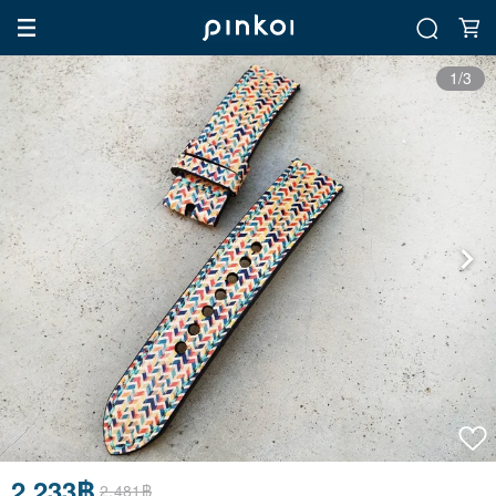
1/3
2,233฿
2,481฿