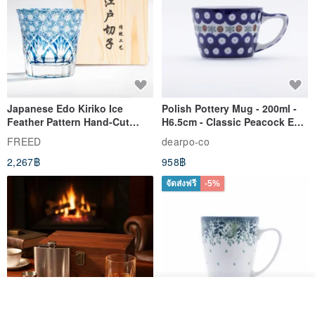
คำสั่งซื้อ RUSH:
กรุณาติดต่อฉันหากคุณต้องการสินค้าของคุณเร็ว ฉันมักจะสามารถรองรับ
คำขอของคุณ
ขอขอบคุณ ~
Japanese Edo Kiriko Ice
Polish Pottery Mug - 200ml -
Feather Pattern Hand-Cut
H6.5cm - Classic Peacock Eye
Whisky Glass - Blue Engraved
& Dragonfly
มุ่งสู่ความประทับใจ
FREED
dearpo-co
Gift for Dad
2,267฿
958฿
จัดส่งฟรี
-5%
ผลิตตามใบสั่งซื้อ
ถูกใจ
View Shop