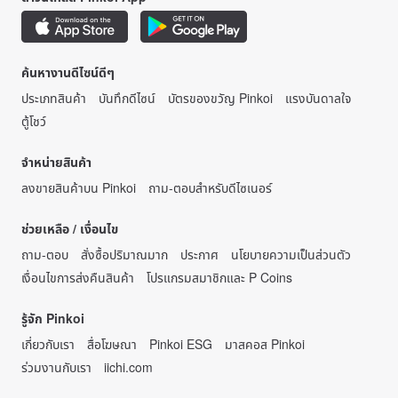
ค้นหางานดีไซน์ดีๆ
ประเภทสินค้า
บันทึกดีไซน์
บัตรของขวัญ Pinkoi
แรงบันดาลใจ
ตู้โชว์
จำหน่ายสินค้า
ลงขายสินค้าบน Pinkoi
ถาม-ตอบสำหรับดีไซเนอร์
ช่วยเหลือ / เงื่อนไข
ถาม-ตอบ
สั่งซื้อปริมาณมาก
ประกาศ
นโยบายความเป็นส่วนตัว
เงื่อนไขการส่งคืนสินค้า
โปรแกรมสมาชิกและ P Coins
รู้จัก Pinkoi
เกี่ยวกับเรา
สื่อโฆษณา
Pinkoi ESG
มาสคอส Pinkoi
ร่วมงานกับเรา
iichi.com