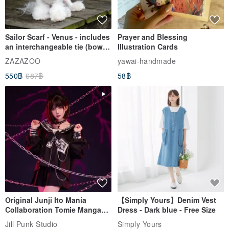
Sailor Scarf - Venus - includes
Prayer and Blessing
an interchangeable tie (bowtie
Illustration Cards
or sailor tie)
ZAZAZOO
yawai-handmade
550฿
687฿
58฿
Original Junji Ito Mania
【Simply Yours】Denim Vest
Collaboration Tomie Manga
Dress - Dark blue - Free Size
Print Long-Sleeve Bow Tie
Jill Punk Studio
Simply Yours
Sailor Uniform Jacket JJIT28