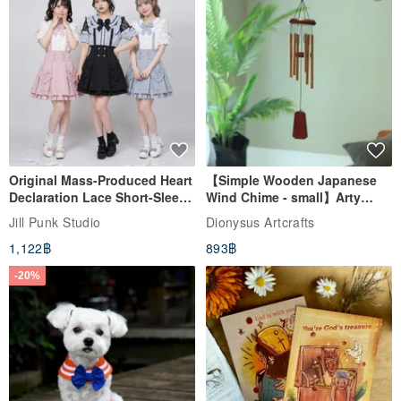
Original Mass-Produced Heart
【Simple Wooden Japanese
Declaration Lace Short-Sleeve
Wind Chime - small】Arty
Bow Tie Shirt Ruffle Love
style/ Minimalist/ Zen
Jill Punk Studio
Dionysus Artcrafts
High-Waist Short Skirt JJ2570
1,122฿
893฿
-20%