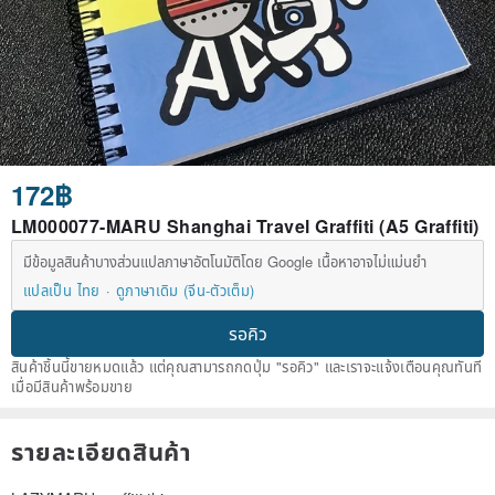
172฿
LM000077-MARU Shanghai Travel Graffiti (A5 Graffiti)
มีข้อมูลสินค้าบางส่วนแปลภาษาอัตโนมัติโดย Google เนื้อหาอาจไม่แม่นยำ
แปลเป็น ไทย
ดูภาษาเดิม (จีน-ตัวเต็ม)
รอคิว
สินค้าชิ้นนี้ขายหมดแล้ว แต่คุณสามารถกดปุ่ม "รอคิว" และเราจะแจ้งเตือนคุณทันที
เมื่อมีสินค้าพร้อมขาย
รายละเอียดสินค้า