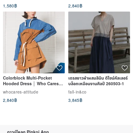
1,580฿
2,840฿
Colorblock Multi-Pocket
เดรสยาวผ้าผสมลินิน ดีไซน์คัลเลอร์
Hooded Dress │ Who Cares
บล็อกเหมือนงานศิลป์ 260503-1
Taiwan Fashion Brand
whocares-attitude
fall-in&co
2,840฿
3,845฿
ดาวน์โหลด Pinkoi App