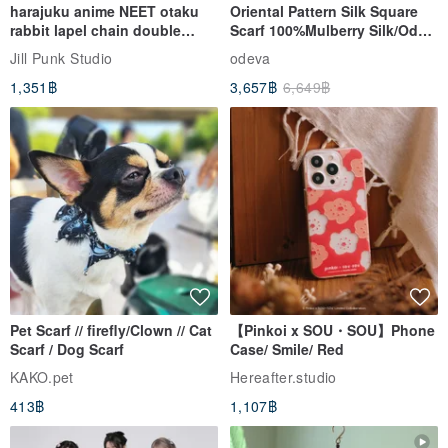
harajuku anime NEET otaku
Oriental Pattern Silk Square
rabbit lapel chain double
Scarf 100%Mulberry Silk/Ode
breasted sailor top JJ2540
to the Yi Tribe–Courage
Jill Punk Studio
odeva
1,351฿
3,657฿
6,649฿
Pet Scarf // firefly/Clown // Cat
【Pinkoi x SOU・SOU】Phone
Scarf / Dog Scarf
Case/ Smile/ Red
KAKO.pet
Hereafter.studio
413฿
1,107฿