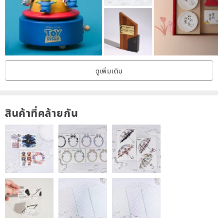
Each crystal layer is like a frozen moment of blooming,
resembling a flower of white mineral, showcasing the multi-layered
crystalline beauty unique to natural minerals.
ดูเพิ่มเติม
สินค้าที่คล้ายกัน
🔮 Mineral Viewing Features | Natural "Light Layering"
The multi-layered floral structure presents a charming and three-
dimensional "crystal flower" form.