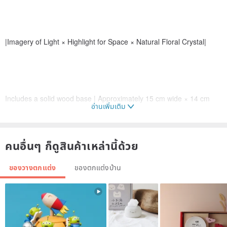
|Imagery of Light × Highlight for Space × Natural Floral Crystal|
Includes a solid wood base | Approximately 15 cm wide × 14 cm
อ่านเพิ่มเติม
high
คนอื่นๆ ก็ดูสินค้าเหล่านี้ด้วย
ของวางตกแต่ง
ของตกแต่งบ้าน
Resembling a three-dimensional crystal formed from white light and
snowflakes,
this floral white calcite cluster is not artificially carved but naturally
formed deep within the earth over a long period.