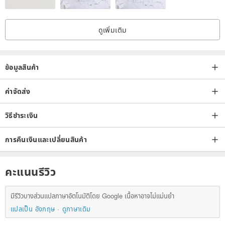
The white tone is bright and clear; it reflects a subtle glow when
ดูเพิ่มเติม
light shines on it, with a clean and pure texture.
ข้อมูลสินค้า
The form opens upwards, appearing like a small crystal sanctuary.
ค่าจัดส่ง
The solid wood base is warm and stable, creating a natural balance
of yin and yang with the white calcite.
วิธีชำระเงิน
การคืนเงินและเปลี่ยนสินค้า
คะแนนรีวิว
✦ Suitable Uses (Visual Ambiance × Spatial Aesthetics)
มีรีวิวบางส่วนแปลภาษาอัตโนมัติโดย Google เนื้อหาอาจไม่แม่นยำ
แปลเป็น อังกฤษ
ดูภาษาเดิม
Can be used to decorate spaces according to your preference,