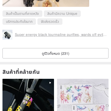
สินค้าเป็นตามที่คาดหวัง
สินค้ามีความ Unique
✦ Ideal For
บริการประทับใจมาก
จัดส่งรวดเร็ว
Collectors who appreciate natural minerals and white-toned
crystals.
Super energy black tourmaline purifies, wards off evil, protects peace, raw ore, raw ore, tourmaline black
Those seeking natural crystalline forms with rich, layered
ดูรีวิวทั้งหมด (231)
appearances.
Creators who need to cultivate a bright and tranquil spatial
สินค้าที่คล้ายกัน
ambiance.
Individuals who are drawn to unique mineral forms like "floral calcite
clusters."
As a striking decorative piece for shops, studios, or counters.