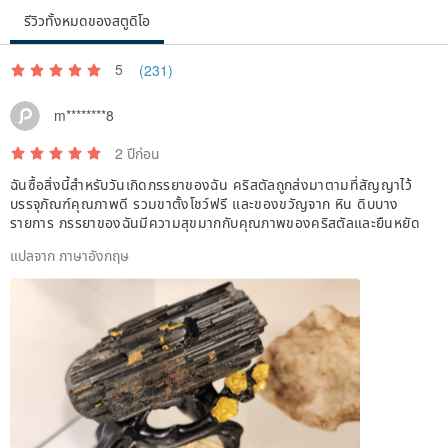
รีวิวทั้งหมดของสตูดิโอ
adding brightness and dimension:
5
(231)
Desk, counter, or entryway decor
m********8
Studio, shop display area
2 ปีก่อน
ฉันซื้อสิ่งนี้สำหรับวันเกิดภรรยาของฉัน คริสตัลถูกส่งมาตามที่สัญญาไว้
Meditation corner or ritual space
บรรจุภัณฑ์คุณภาพดี รวมขาตั้งโชว์ฟรี และของขวัญจาก หิน ดิบบาง
รายการ ภรรยาของฉันมีความสุขมากกับคุณภาพของคริสตัลและยืนหยัด
Display cabinet, brand backdrop
แปลจาก ภาษาอังกฤษ
For spaces pursuing a minimalist, bright design.
Its white, luminous appearance imbues the space with a clean,
clear, and pure visual atmosphere.