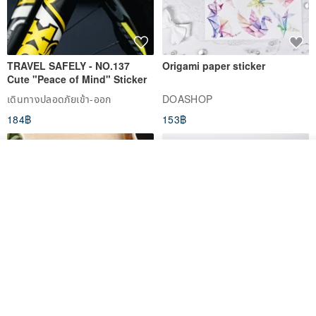
TRAVEL SAFELY - NO.137
Origami paper sticker
Cute "Peace of Mind" Sticker
เดินทางปลอดภัยเข้า-ออก
DOASHOP
184฿
153฿
✦ Spiritual Quote
วางในรถเข็น
ถูกใจ
View Shop
"White crystal flowers bloom in the depths of the earth,
reminding us: Light and clarity originate from inner stillness and
peace."
สติกเกอร์ | เอลล่าโน๊ต
เซ็ตสติกเกอร์ MY THERAPIST
SAID THIS IS HEALTHY