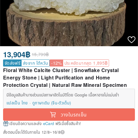
13,904฿
15,799฿
จัดส่งฟรี
ส่งจาก ไต้หวัน
-12%
ประหยัดมากสุด 1,895฿
Floral White Calcite Cluster | Snowflake Crystal
Energy Stone | Light Purification and Home
Protection Crystal | Natural Raw Mineral Specimen
มีข้อมูลสินค้าบางส่วนแปลภาษาอัตโนมัติโดย Google เนื้อหาอาจไม่แม่นยำ
แปลเป็น ไทย
ดูภาษาเดิม (จีน-ตัวเต็ม)
วางในรถเข็น
เขียนข้อความและส่ง
eCard
ฟรีเมื่อซื้อสินค้า!
สั่งตอนนี้จะได้รับภายใน 12/8~16/8