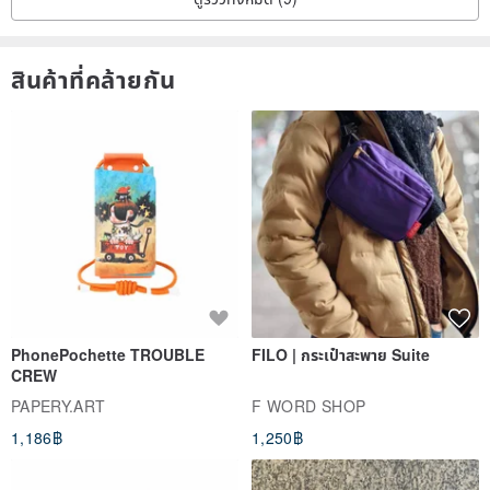
สินค้าที่คล้ายกัน
[Boss, how long will it be received?]
General merchandise shipping time:
The item will be sent to you within 1-2 business days after the
remittance confirmation.
PhonePochette TROUBLE
FILO | กระเป๋าสะพาย Suite
Commodity delivery time (Taiwan):
CREW
Delivered within 1-3 business days of delivery (excluding Saturdays
PAPERY.ART
F WORD SHOP
and Sundays and national holidays)
1,186฿
1,250฿
Delivery time (overseas): ✈️