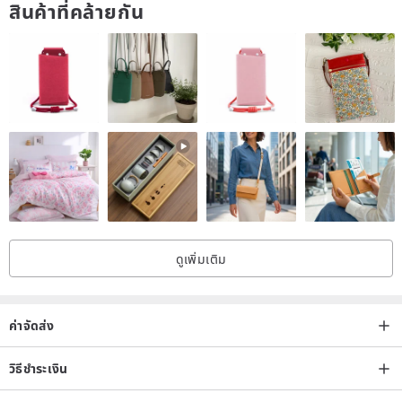
สินค้าที่คล้ายกัน
The more the cloth is washed, the softer it is, the better the skin-
friendly, the more absorbent, the easier it is, and it is suitable for
Taiwan's climate.
* Fabric hardness - A / soft ((((A / soft B / moderate C / quite)))))
The orange color is the color of our LOGO logo, and it also
represents the child's vibrant color, so it is also reflected in the
product button.
ดูเพิ่มเติม
ค่าจัดส่ง
วิธีชำระเงิน