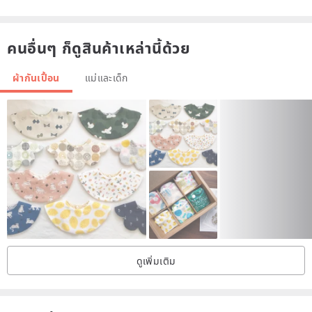
คนอื่นๆ ก็ดูสินค้าเหล่านี้ด้วย
///size///
ผ้ากันเปื้อน
แม่และเด็ก
* Suitable for all infants from 0 to 2 years old
* Two-stage adjustable neck circumference (about 26~30cm)
* Product flat size: 36 X 17CM
///Features ///
ดูเพิ่มเติม
* 100% Japanese six-layer veils
Each piece of cloth is cleaned and pre-washed to prevent
shrinkage