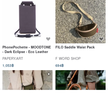
Depending on the destination, there are different delivery days,
please be sure to ask in advance
(If there is special demand, welcome to Liao Ma)
[Boss, how to wash?]
PhonePochette - MOODTONE
FILO Saddle Waist Pack
- Dark Eclipse - Eco Leather
PAPERY.ART
F WORD SHOP
It is recommended to wash with a sailor below 30 degrees!
1,053฿
694฿
If you are really lazy to use the washing machine, please use the
laundry bag😂
Hand washable, dryable, non-bleachable, ironable, non-dryable,
non-dryable
Wash dark and light clothing separately
รอคิว
View Shop