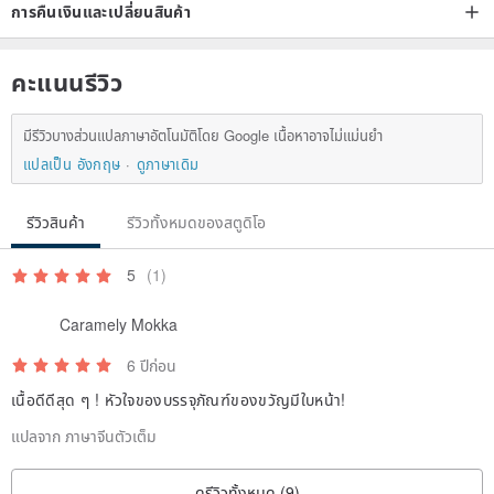
การคืนเงินและเปลี่ยนสินค้า
คะแนนรีวิว
* Buckle it as a saliva towel. When it is opened, it can be used as a
มีรีวิวบางส่วนแปลภาษาอัตโนมัติโดย Google เนื้อหาอาจไม่แม่นยำ
towel/small handkerchief to prevent the baby's face from rubbing
แปลเป็น อังกฤษ
ดูภาษาเดิม
against the adult's clothes.
รีวิวสินค้า
รีวิวทั้งหมดของสตูดิโอ
5
(1)
* Work environment is free of pets & smoke-free, I care more about
Caramely Mokka
what you care about, the quality of the goods is up to me
6 ปีก่อน
เนื้อดีดีสุด ๆ ! หัวใจของบรรจุภัณฑ์ของขวัญมีใบหน้า!
แปลจาก ภาษาจีนตัวเต็ม
ดูรีวิวทั้งหมด (9)