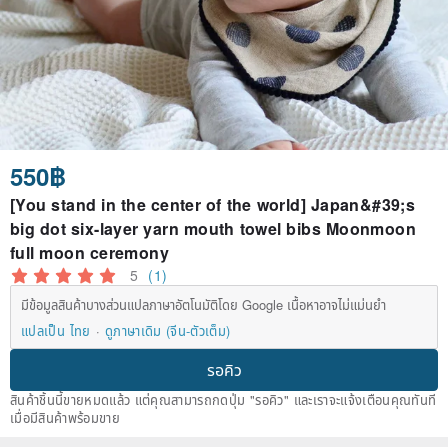
550฿
[You stand in the center of the world] Japan&#39;s
big dot six-layer yarn mouth towel bibs Moonmoon
full moon ceremony
5
(1)
มีข้อมูลสินค้าบางส่วนแปลภาษาอัตโนมัติโดย Google เนื้อหาอาจไม่แม่นยำ
แปลเป็น ไทย
ดูภาษาเดิม (จีน-ตัวเต็ม)
รอคิว
สินค้าชิ้นนี้ขายหมดแล้ว แต่คุณสามารถกดปุ่ม "รอคิว" และเราจะแจ้งเตือนคุณทันที
เมื่อมีสินค้าพร้อมขาย