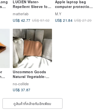
 Long
LUCIEN Water-
Apple laptop bag
ls
Repellent Sleeve for
computer protection
,
MacBook Air 13 / Pro
bag computer bag
matterlab
M.Y
y-to-
14 - Shell Beige 14-
storage bag
US$ 42.77
US$ 21.84
US$ 57.02
US$ 27.29
inch Laptop Bag
12/13/14/15/15.6 inch
rable,
laptop bag
er
ter &
 to
or
Uncommon Goods
n
Natural Vegetable-
le-
Tanned Full-Grain
no-collide
/
Leather L-Shaped
US$ 37.87
 /
Zipper Coin Pouch /
Short Wallet
ดูสินค้าที่คล้ายกันอีกเพียบ