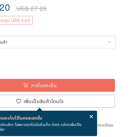
.20
US$
27.29
ากสุด US$ 4.09
วางในรถเข็น
เพิ่มเป็นสินค้าโดนใจ
่ง eCard ฟรีเมื่อซื้อสินค้า!
eCard คืออะไร?
และเก็บไว้ในคอลเลกชั่น
ึงวันที่จะจัดส่งสินค้า จะใช้เวลาประมาณ 3 วันทางการในการเตรียม
ดก่อนใคร ไม่พลาดทุกโปรโมชั่นเด็ด ง่ายๆ แค่กดเพิ่มเป็น
นใจ!
ด)