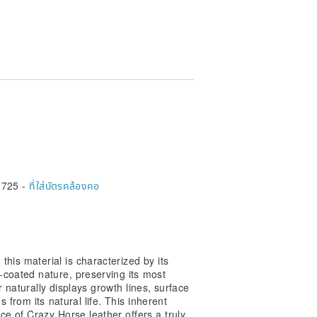
,725 -
ที่ใส่บัตรคล้องคอ
this material is characterized by its
-coated nature, preserving its most
r naturally displays growth lines, surface
 from its natural life. This inherent
e of Crazy Horse leather offers a truly