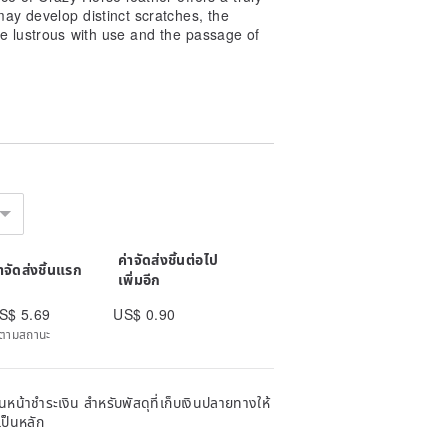
may develop distinct scratches, the
e lustrous with use and the passage of
ค่าจัดส่งชิ้นต่อไป
่าจัดส่งชิ้นแรก
เพิ่มอีก
S$ 5.69
US$ 0.90
ิดตามสถานะ
หน้าชำระเงิน สำหรับพัสดุที่เก็บเงินปลายทางให้
เป็นหลัก