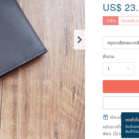
US$
23
-15%
ประหยัดม
จำนวน
เขียนข้อความและส
กดหัวใจ
หลังจากที่ชำระเงินถ
รับส่วนล
สินค้าโด
พัสดุ (ไม่รวมวันหยุ