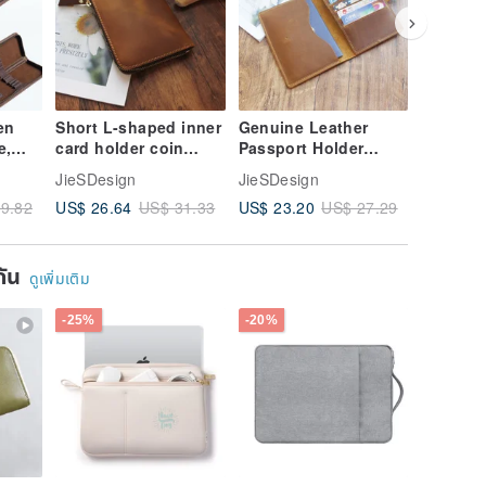
en
Short L-shaped inner
Genuine Leather
Leather
e,
card holder coin
Passport Holder
holder 
lder,
purse zipper short
Passport Cover
cover re
JieSDesign
JieSDesign
JieSDesi
Case,
clip crazy horse
Registration
certific
US$ 26.64
US$ 23.20
US$ 21.
9.82
US$ 31.33
US$ 27.29
nizer
leather zipper wallet
Certificate Passport
bag pas
e
wallet 18K-118
Bag Passport
bag pas
Organizer Passport
18H-101
ยกัน
Pouch 18H-108
ดูเพิ่มเติม
-25%
-20%