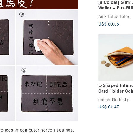
[8 Colors] Slim
Wallet – Fits Bil
Unfolded! Small
Ad
โคโคชิ โคโบะ
Functional, Eas
US$ 80.05
Use, Ultra-
Lightweight, Du
High-Quality
Synthetic Leath
Resistant to Wa
Scratches (Made
Order)
L-Shaped Interi
Card Holder Coi
Pouch / Vegetab
enoch-lifedesign
Tanned Leather 
US$ 61.47
Genuine Leather
Embossed
erences in computer screen settings.