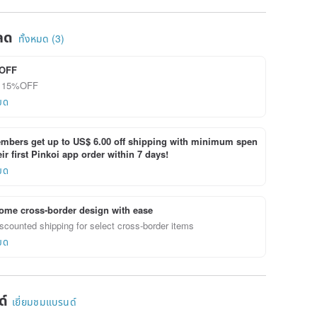
ลด
ทั้งหมด (3)
OFF
ลด 15%OFF
ยด
bers get up to US$ 6.00 off shipping with minimum spen
ir first Pinkoi app order within 7 days!
ยด
ome cross-border design with ease
scounted shipping for select cross-border items
ยด
ด์
เยี่ยมชมแบรนด์