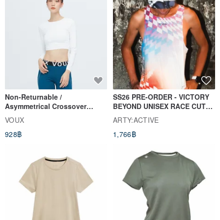
Non-Returnable /
SS26 PRE-ORDER - VICTORY
Asymmetrical Crossover
BEYOND UNISEX RACE CUT
Cropped Sweat-Wicking Top
TANK
VOUX
ARTY:ACTIVE
(Women's) - Perpetual Day
928฿
1,766฿
White