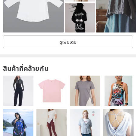
in the series is made by our studio team, and each design is only
Produced in small quantities.
"The life you love, the love you live" has always been the creative
reference followed by NEGA C.. The brand is based on lively
ดูเพิ่มเติม
women who love life and are not restricted by age. Taking leisure
life as the main concept,
Incorporating street culture, music and art and other elements to
สินค้าที่คล้ายกัน
create a retro style with cute and mischievous.