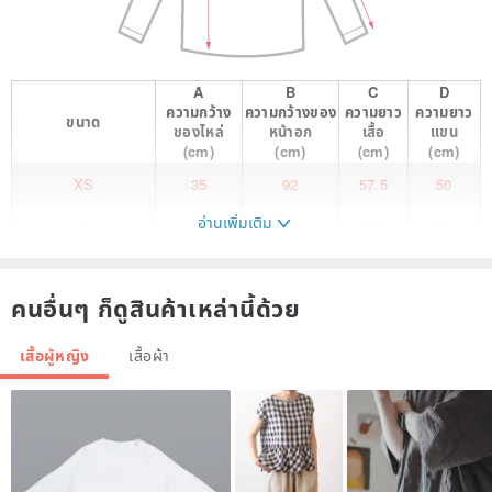
A
B
C
D
ความกว้าง
ความกว้างของ
ความยาว
ความยาว
ขนาด
ของไหล่
หน้าอก
เสื้อ
แขน
(cm)
(cm)
(cm)
(cm)
XS
35
92
57.5
50
อ่านเพิ่มเติม
S
37
97
59
51
M
39
101
60.5
52
คนอื่นๆ ก็ดูสินค้าเหล่านี้ด้วย
★. About NEGA C.. ★
NEGA C. Fashion was established in 2011 and is managed by Xu
เสื้อผู้หญิง
เสื้อผ้า
Yating, a fashion designer who has studied in the UK.
In August 2012, a women's clothing store was opened in Macau. In
addition to the development of the women's SHOP COLLECTION
series designed and produced by ourselves, each piece of clothing