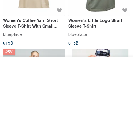
Women's Coffee Yarn Short
Women's Little Logo Short
Sleeve T-Shirt With Small
Sleeve T-Shirt
Logo Description – Coffee y
blueplace
blueplace
615฿
615฿
-25%
ดูสินค้าอื่นๆ ของดีไซเนอร์
View Shop
Father's Day Gift / Final Sale /
SS26 PRE-ORDER - RADICAL
Moisture-Wicking Jacquard
SPEED UNISEX RACE CUT
Trim Top (Men) - Marigold
TANK
VOUX
ARTY:ACTIVE