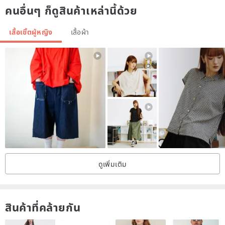
คนอื่นๆ ก็ดูสินค้าเหล่านี้ด้วย
The fabric is soft and not wrinkle-free
No interior, no skin penetration
เสื้อเชิ้ตผู้หญิง
เสื้อผ้า
Precautions/
＊ Please read the trading policy of the design hall before bidding
＊ The online store does not provide a stock keeping service
＊ Please understand the definition of ancient works, confirm the
size before placing the order
＊ Some countries in this design hall have not set international
shipping rates.
＊ The products have been sorted without destroying the flavor of
ดูเพิ่มเติม
the ancients, please feel free to subscribe.
＊ The color of the product will be affected by the color difference of
each computer screen. It can't accept some color difference or
สินค้าที่คล้ายกัน
request a new product. Don't subscribe if you are faulty.