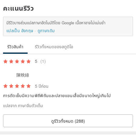
คะแนนรีวิว
มีรีวิวบางส่วนแปลภาษาอัตโนมัติโดย Google เนื้อหาอาจไม่แม่นยำ
แปลเป็น อังกฤษ
ดูภาษาเดิม
รีวิวสินค้า
รีวิวทั้งหมดของสตูดิโอ
5
(1)
陳映綠
5 ปีก่อน
การตัดเย็บมีความพิถีพิถันและปลายแขนเสื้อมีขนาดใหญ่เกินไป
แปลจาก ภาษาจีนตัวเต็ม
ดูรีวิวทั้งหมด (288)