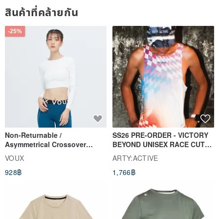
สินค้าที่คล้ายกัน
-25%
Non-Returnable /
SS26 PRE-ORDER - VICTORY
Asymmetrical Crossover
BEYOND UNISEX RACE CUT
Cropped Sweat-Wicking Top
TANK
VOUX
ARTY:ACTIVE
(Women's) - Perpetual Day
928฿
1,766฿
White