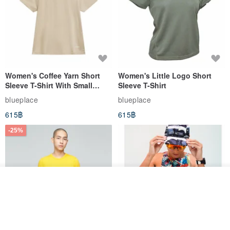
Women's Coffee Yarn Short
Women's Little Logo Short
Sleeve T-Shirt With Small
Sleeve T-Shirt
Logo Description – Coffee y
blueplace
blueplace
615฿
615฿
-25%
รอคิว
View Shop