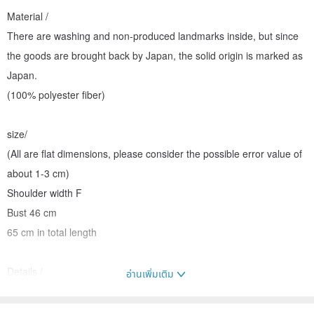
Material /
There are washing and non-produced landmarks inside, but since
the goods are brought back by Japan, the solid origin is marked as
Japan.
(100% polyester fiber)
size/
(All are flat dimensions, please consider the possible error value of
about 1-3 cm)
Shoulder width F
Bust 46 cm
65 cm in total length
Details /
อ่านเพิ่มเติม
Front buckle
Exquisite hand to change sleeveless