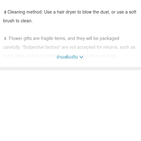
🌷Cleaning method: Use a hair dryer to blow the dust, or use a soft
brush to clean.
🌷 Flower gifts are fragile items, and they will be packaged
carefully. "Subjective factors" are not accepted for returns, such as
color, style, and size. Unless the received item is severely
อ่านเพิ่มเติม
damaged, take the trouble to take pictures and inform by private
message, and proper after-sales service will be provided.
คนอื่นๆ ก็ดูสินค้าเหล่านี้ด้วย
🌷You can use this as a sample to discuss other color
ช่อดอกไม้แห้ง
ของตกแต่งบ้าน
ช่อดอกไม้แห้ง
combinations.