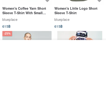
Women's Coffee Yarn Short
Women's Little Logo Short
Sleeve T-Shirt With Small
Sleeve T-Shirt
Logo Description – Coffee y
blueplace
blueplace
615฿
615฿
-25%
รอคิว
ถูกใจ
View Shop
Father's Day Gift / Final Sale /
SS26 PRE-ORDER - RADICAL
Moisture-Wicking Jacquard
SPEED UNISEX RACE CUT
Trim Top (Men) - Marigold
TANK
VOUX
ARTY:ACTIVE
842฿
1,766฿