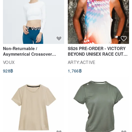
Non-Returnable /
SS26 PRE-ORDER - VICTORY
Asymmetrical Crossover
BEYOND UNISEX RACE CUT
Cropped Sweat-Wicking Top
TANK
VOUX
ARTY:ACTIVE
(Women's) - Perpetual Day
928฿
1,766฿
White