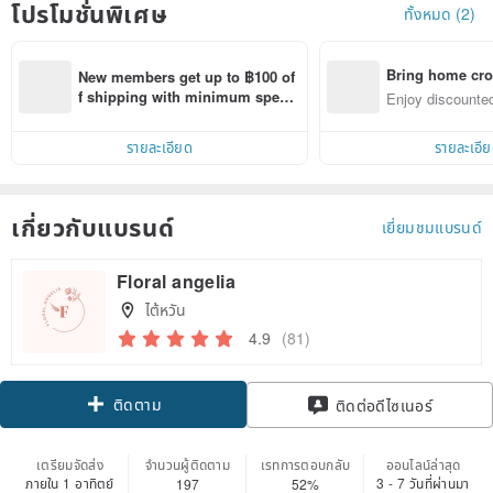
โปรโมชั่นพิเศษ
ทั้งหมด (2)
Bring home cro
New members get up to ฿100 of
n with ease
f shipping with minimum spen
Enjoy discounted
d on their first Pinkoi app order 
ct cross-border 
within 7 days!
รายละเอียด
รายละเอี
เกี่ยวกับแบรนด์
เยี่ยมชมแบรนด์
Floral angelia
ไต้หวัน
4.9
(81)
ติดตาม
ติดต่อดีไซเนอร์
เตรียมจัดส่ง
จำนวนผู้ติดตาม
เรทการตอบกลับ
ออนไลน์ล่าสุด
ภายใน 1 อาทิตย์
3 - 7 วันที่ผ่านมา
197
52%