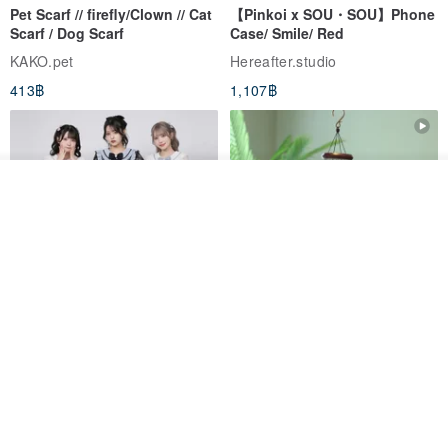
Pet Scarf // firefly/Clown // Cat
【Pinkoi x SOU・SOU】Phone
Scarf / Dog Scarf
Case/ Smile/ Red
KAKO.pet
Hereafter.studio
413฿
1,107฿
ดูสินค้าอื่นๆ ของดีไซเนอร์
View Shop
Original Mass-Produced Heart
【Simple Wooden Japanese
Declaration Lace Short-Sleeve
Wind Chime - small】Arty
Bow Tie Shirt Ruffle Love
style/ Minimalist/ Zen
Jill Punk Studio
Dionysus Artcrafts
High-Waist Short Skirt JJ2570
1,122฿
893฿
-20%