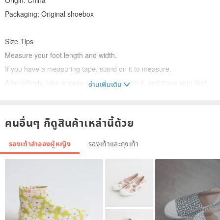
Packaging: Original shoebox
Size Tips
Measure your foot length and width.
If you have a measuring tape, stand on it to measure.
Alternatively, take a piece of paper, step on it, and trace your foot
อ่านเพิ่มเติม
shape with a pen.
Use a ruler to measure the longest and widest points in
คนอื่นๆ ก็ดูสินค้าเหล่านี้ด้วย
centimeters.
Foot width refers to the widest part of your foot, approximately from
รองเท้าลำลองผู้หญิง
รองเท้าและถุงเท้า
the big toe to the little toe, measuring the widest point.
Foot length refers to the longest part of your foot, approximately
from the second toe to the heel, measuring the longest point.
Due to variations in display brands, we strive to minimize
discrepancies to an acceptable range,