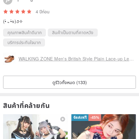
4 ปีก่อน
(•́⌄•́๑)૭✧
คุณภาพสินค้าดีมาก
สินค้าเป็นตามที่คาดหวัง
บริการประทับใจมาก
WALKING ZONE Men's British Style Plain Lace-up Leather Shoes - Brown (Also available in Black)
ดูรีวิวทั้งหมด (133)
สินค้าที่คล้ายกัน
จัดส่งฟรี
-45%