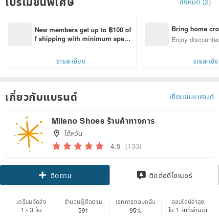
โปรโมชั่นพิเศษ
ทั้งหมด (2)
Bring home cro
New members get up to ฿100 of
n with ease
f shipping with minimum spen
Enjoy discounted
d on their first Pinkoi app order 
ct cross-border 
within 7 days!
รายละเอียด
รายละเอี
เกี่ยวกับแบรนด์
เยี่ยมชมแบรนด์
Milano Shoes ร้านค้าทางการ
ไต้หวัน
4.8
(133)
Claim coupon
ติดต่อดีไซเนอร์
ติดตาม
เตรียมจัดส่ง
จำนวนผู้ติดตาม
เรทการตอบกลับ
ออนไลน์ล่าสุด
1 - 3 วัน
ใน 1 วันที่ผ่านมา
591
95%