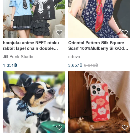
harajuku anime NEET otaku
Oriental Pattern Silk Square
rabbit lapel chain double
Scarf 100%Mulberry Silk/Ode
breasted sailor top JJ2540
to the Yi Tribe–Courage
Jill Punk Studio
odeva
1,351฿
3,657฿
6,649฿