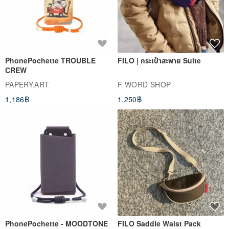
สินค้าที่คล้ายกัน
Because of their beautiful appearance and high energy, Crystals
are widely treasured in all noble cultures including the highly
spiritual and sophisticated ancient Egyptians, Romans, Greek,
Chinese, Atlantisians, Sumerians and more.
Crystals are millions of years old and were forged during the
earliest part of the earth’s formation. Crystals are the most orderly
structure that exists in nature, and this uniquely balanced structure
stores and oscillates with powerful energy. This vibrational energy
PhonePochette TROUBLE
FILO | กระเป๋าสะพาย Suite
is essential for abundance, manifestation, relationship, health, and
CREW
spirituality.
PAPERY.ART
F WORD SHOP
1,186฿
1,250฿
Mindful Charms is on the mission to curate the modernized style of
crystal jewellery. We are obsessed to bring you the most stylish and
genuine crystal that looks and feels good in all occasions.