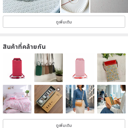
Black Tourmaline
The Purification and Grounding Stone
ดูเพิ่มเติม
- Cleanse, purify, and transform to instill confidence, happiness,
and health
- Foster grounding energy of the mind and body
สินค้าที่คล้ายกัน
- Protect and block negative energy and radiation
______
< About the size >
Please use a soft ruler (or thread) to wrap around your wrist to
measure the circumference of your wrist. (No need to reserve extra
space during measurement)
______
ดูเพิ่มเติม
< Packaging >