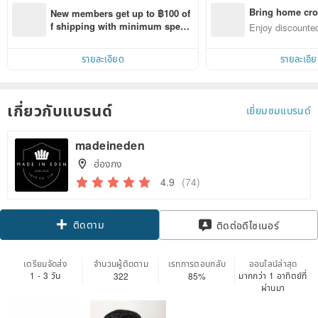
Bring home cro
New members get up to ฿100 of
n with ease
f shipping with minimum spen
Enjoy discounted
d on their first Pinkoi app order 
ct cross-border 
within 7 days!
รายละเอียด
รายละเอี
เกี่ยวกับแบรนด์
เยี่ยมชมแบรนด์
madeineden
ฮ่องกง
4.9
(74)
ติดตาม
ติดต่อดีไซเนอร์
เตรียมจัดส่ง
จำนวนผู้ติดตาม
เรทการตอบกลับ
ออนไลน์ล่าสุด
1 - 3 วัน
มากกว่า 1 อาทิตย์ที่
322
85%
ผ่านมา