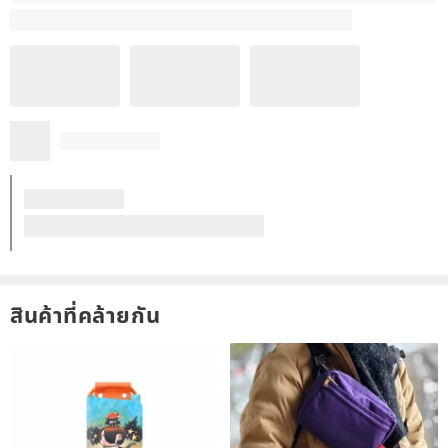
4.9
(74)
1. The gemstones come from nature and every beads is unique. So
C*******
it is not possible to have each bracelet to be 100% identical to the
listed photos. Some of them may come with little cracks, impurities
1 ปีก่อน
and other flaws that cannot be polished. It could never be “perfect”
นี่เป็นสิ่งดี ๆ ที่ฉันเคยเห็นมาเลย น่ารักและวิเศษมาก ขอบคุณพระเจ้า
if it comes from nature. But we do try our best to screen the beads
แปลจาก ภาษาอังกฤษ
with obvious flaws to provide you the best one.
2. Please avoid wearing our products when taking a bath,
swimming or hot springs. Please remove it and put it back in a
zipper bag to avoid oxidation.
คุณภาพสินค้าดีมาก
สินค้ามีความ Unique
3. The silvery findings could have been slightly oxidised when it
บริการประทับใจมาก
contacts with air, moist or skin for a period of time. It can be
restored by lightly wiped with the cloth provided in one direction.
Made In England Albert Thurston Forest Green 2 in 1 Gentleman Suspenders braces
______
------------------
ดูรีวิวทั้งหมด (74)
About us - Mindful Charms