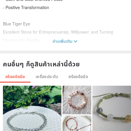
- Positive Transformation
Blue Tiger Eye
Excellent Stone for Entreprenuersip, Willpower, and Turning
Dreams into Reality
อ่านเพิ่มเติม
- Clarity, Calm, Focused, Relaxed
- Attract steady Money Flows
คนอื่นๆ ก็ดูสินค้าเหล่านี้ด้วย
- Boost Creativity
- Strengthen Intuition
สร้อยข้อมือ
เครื่องประดับ
สร้อยข้อมือ
Snowflake Agate
The Protection Stone
- Stay Centre and focus in any chaotic situation
- Cleanse negative energy and remove energy blockage
- Help to remove bad thoughts and habits