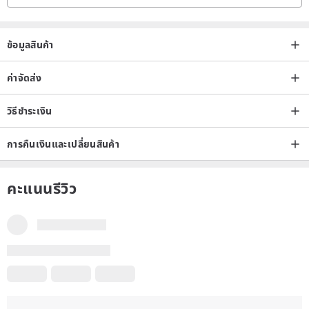
* Gift box
ข้อมูลสินค้า
______
ค่าจัดส่ง
<Shipping>
วิธีชำระเงิน
[ Hong Kong | Macau | Taiwan | Mainland China ]
การคืนเงินและเปลี่ยนสินค้า
- shipped by SF Express, delivered in around 5 days.
คะแนนรีวิว
[ Other region ]
- SF Express International would be used , delivered in around 6-10
มีรีวิวบางส่วนแปลภาษาอัตโนมัติโดย Google เนื้อหาอาจไม่แม่นยำ
Days (Shipping time may be extended due to customs clearance
แปลเป็น อังกฤษ
ดูภาษาเดิม
process)
______
รีวิวทั้งหมดของสตูดิโอ
< Use and maintenance >