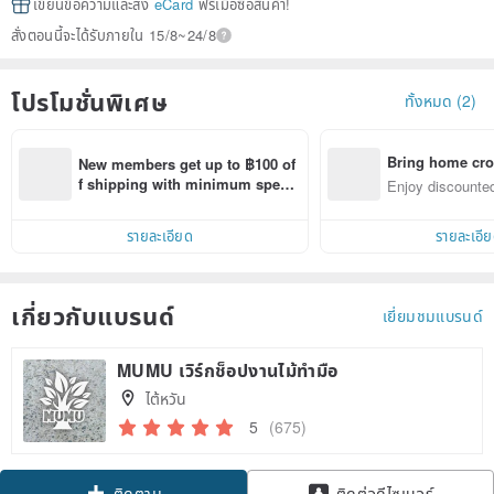
เขียนข้อความและส่ง
eCard
ฟรีเมื่อซื้อสินค้า!
สั่งตอนนี้จะได้รับภายใน 15/8~24/8
โปรโมชั่นพิเศษ
ทั้งหมด (2)
Bring home cro
New members get up to ฿100 of
n with ease
f shipping with minimum spen
Enjoy discounted
d on their first Pinkoi app order 
ct cross-border 
within 7 days!
รายละเอียด
รายละเอี
เกี่ยวกับแบรนด์
เยี่ยมชมแบรนด์
MUMU เวิร์กช็อปงานไม้ทำมือ
ไต้หวัน
5
(675)
Claim coupon
ติดต่อดีไซเนอร์