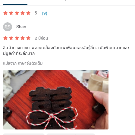
as a tool and integrating local elements to help people regain the
old warmth and create a new feeling. A team centered on the
5
(9)
village and brought together by the emotions of the land will lead
Shan
people to play with wood for fun!
2 ปีก่อน
Origin/manufacturing method
สินค้าทางกายภาพสอดคล้องกับภาพเพื่อนของฉันรู้สึกว่ามันพิเศษมากและ
Origin: Handmade in Taiwan
มีมูลค่าที่ระลึกมาก
แปลจาก ภาษาจีนตัวเต็ม