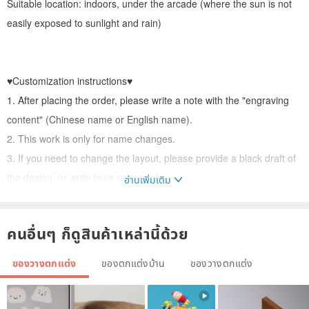
Suitable location: indoors, under the arcade (where the sun is not
easily exposed to sunlight and rain)
♥Customization instructions♥
1. After placing the order, please write a note with the "engraving
content" (Chinese name or English name).
2. This work is only for name changes.
3. If you need to change the layout, please provide a black draft of
the design, or write to us separately.
อ่านเพิ่มเติม
4. We will compile several fonts for you to choose from. Please be
sure to pay attention to the letter folder after placing the order. If
คนอื่นๆ ก็ดูสินค้าเหล่านี้ด้วย
your choice number is not responded to within 48 hours (2 days), it
will be produced with the photo fonts posted by the design studio.
ของวางตกแต่ง
ของตกแต่งบ้าน
ของวางตกแต่ง
5. Customized products will not be returned.