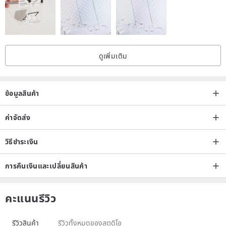
⚠️Please fill in the "complete address". If the package is not filled in
completely, resulting in delayed receipt or loss of the package,
follow-up tracking and compensation will not be accepted.
(For example: ○○ city (county) ○○ district ○○ li (village) ○○ road
ดูเพิ่มเติม
(alley) ○○ number)
ข้อมูลสินค้า
♥ What you need to know before purchasing ♥
Please read the "Work Information" carefully before placing an
ค่าจัดส่ง
order. If you are worried about the perceived gap between the
วิธีชำระเงิน
actual product and your imagination, please do not purchase it!
grateful!
การคืนเงินและเปลี่ยนสินค้า
คะแนนรีวิว
"MUMU Feel Wooden Workshop" uses the warmth of home, the
texture of wood, and the vocabulary of the village, using creativity
รีวิวสินค้า
รีวิวทั้งหมดของสตูดิโอ