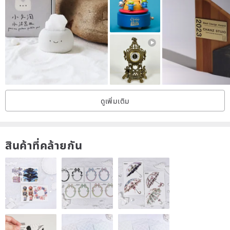
♥ Notes♥
1. The selling price is the price of a single work.
2. Because it is made of natural logs and handmade, the size,
color, laser engraving depth of each work will be slightly different,
and the wood grain will also be different!
3. This product is not suitable for long-term placement outdoors in
ดูเพิ่มเติม
the sun or rain.
4. Any spots or nodes on the wood grain of the work are natural
phenomena.
สินค้าที่คล้ายกัน
5. To clean the dust, please brush lightly with a brush.
6. Basic water-repellent - This product is dyed. If your hands are
wet, please dry them before handling.
7. Completely waterproof - the work is hand-painted, and it is
normal if the surface is slightly uneven.