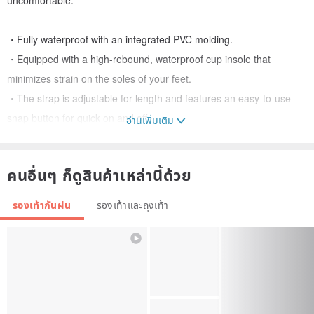
・Fully waterproof with an integrated PVC molding.
・Equipped with a high-rebound, waterproof cup insole that
minimizes strain on the soles of your feet.
・The strap is adjustable for length and features an easy-to-use
snap button for quick on and off.
อ่านเพิ่มเติม
・Piping tape uses non-fading materials from a domestic
manufacturer.
คนอื่นๆ ก็ดูสินค้าเหล่านี้ด้วย
・Snap buttons are made from durable materials from a domestic
manufacturer.
รองเท้ากันฝน
รองเท้าและถุงเท้า
Material: PVC (Polyvinyl Chloride)
HEEL: 10mm
Weight per shoe: 185g (Size 38)
【Tips for Choosing Your Size】