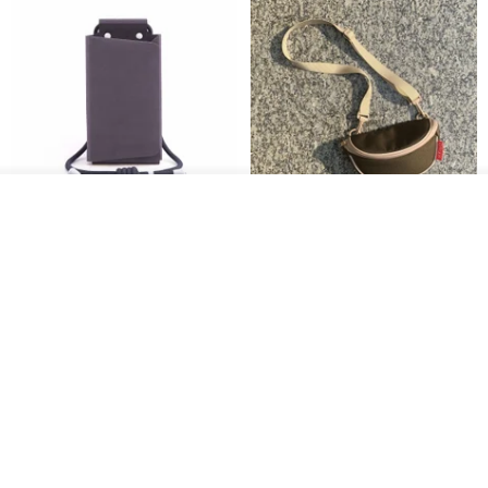
ดูสินค้าอื่นๆ ของดีไซเนอร์
PhonePochette - MOODTONE
FILO Saddle Waist Pack
View Shop
- Dark Eclipse - Eco Leather
PAPERY.ART
F WORD SHOP
1,053฿
694฿