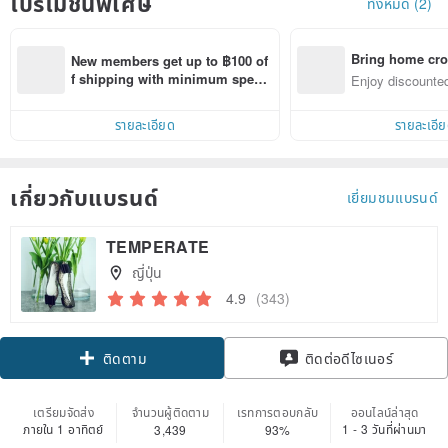
โปรโมชั่นพิเศษ
ทั้งหมด (2)
Bring home cro
New members get up to ฿100 of
n with ease
f shipping with minimum spen
Enjoy discounted
d on their first Pinkoi app order 
ct cross-border 
within 7 days!
รายละเอียด
รายละเอี
เกี่ยวกับแบรนด์
เยี่ยมชมแบรนด์
TEMPERATE
ญี่ปุ่น
4.9
(343)
Claim coupon
ติดต่อดีไซเนอร์
ติดตาม
เตรียมจัดส่ง
จำนวนผู้ติดตาม
เรทการตอบกลับ
ออนไลน์ล่าสุด
ภายใน 1 อาทิตย์
1 - 3 วันที่ผ่านมา
3,439
93%