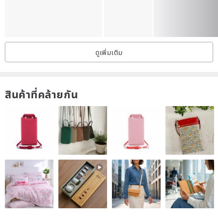
As the design prevents your foot from slipping out, we recommend
trying a size up if you are unsure between sizes.
ดูเพิ่มเติม
■22.5cm → TEMPERATE size: 36
■23.0cm → TEMPERATE size: 37
■23.5cm → TEMPERATE size: 38
สินค้าที่คล้ายกัน
■24.0cm → TEMPERATE size: 39
■24.5cm → TEMPERATE size: 40
■25.0cm → TEMPERATE size: 41
・Fit can vary individually, and the above is a guideline.
・TEMPERATE sizes differ from standard European sizing.