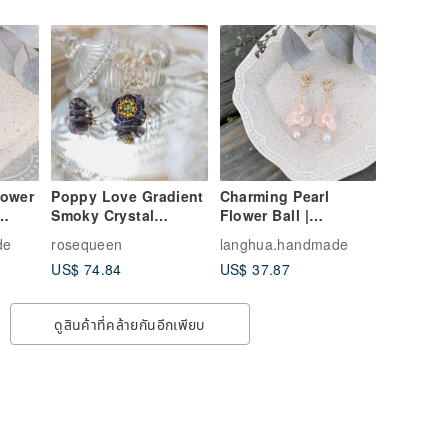
P61
lower
Poppy Love Gradient
Charming Pearl
Smoky Crystal
Flower Ball |
Detachable
Preserved Floral
de
rosequeen
langhua.handmade
Asymmetric Resin
Style | 2 Colors
US$ 74.84
US$ 37.87
Flower Ball Earrings
ดูสินค้าที่คล้ายกันอีกเพียบ