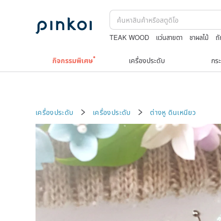
TEAK WOOD
แว่นสายตา
ชาผลไม้
ถ
squareline 包包
boston bag
japane
กิจกรรมพิเศษ
เครื่องประดับ
กระ
เครื่องประดับ
เครื่องประดับ
ต่างหู
ดินเหนียว