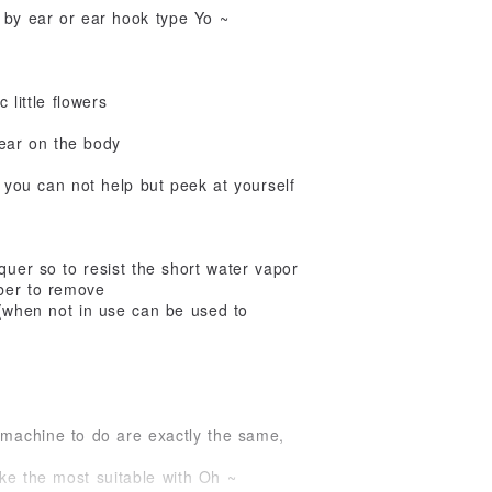
 by ear or ear hook type Yo ~
 little flowers
wear on the body
 you can not help but peek at yourself
quer so to resist the short water vapor
ber to remove
 (when not in use can be used to
 machine to do are exactly the same,
ake the most suitable with Oh ~