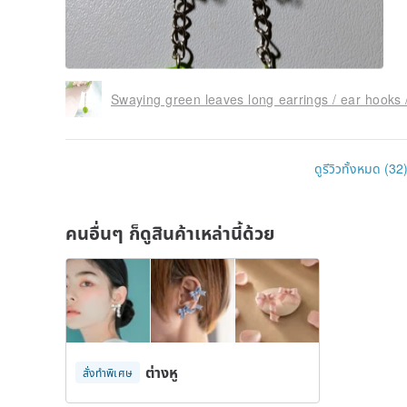
Swaying green leaves long earrings / ear hooks /
ดูรีวิวทั้งหมด (32
คนอื่นๆ ก็ดูสินค้าเหล่านี้ด้วย
ต่างหู
สั่งทำพิเศษ