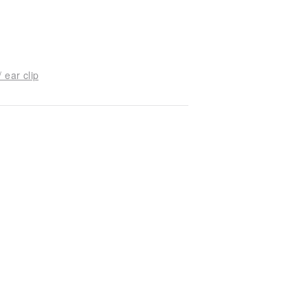
 ear clip
)