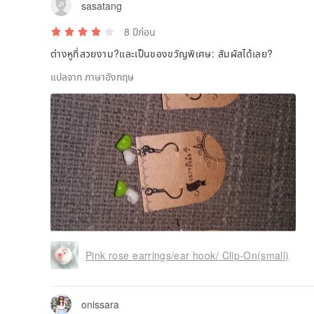
sasatang
8 ปีก่อน
ต่างหูที่สวยงาม?และเป็นของขวัญพิเศษ: สัมผัสได้เลย?
แปลจาก ภาษาอังกฤษ
Pink rose earrings/ear hook/ Clip-On(small)
onissara