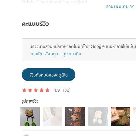
Origin / manufacturing method
Taiwan handmade
คะแนนรีวิว
มีรีวิวบางส่วนแปลภาษาอัตโนมัติโดย Google เนื้อหาอาจไม่แม่น
แปลเป็น อังกฤษ
ดูภาษาเดิม
รีวิวทั้งหมดของสตูดิโอ
4.9
(32)
รูปภาพรีวิว