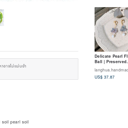
Delicate Pearl F
Ball | Preserved
หาอาจไม่แม่นยำ
Flower Style | 2
langhua.handma
Colors
US$ 37.87
soil pearl soil