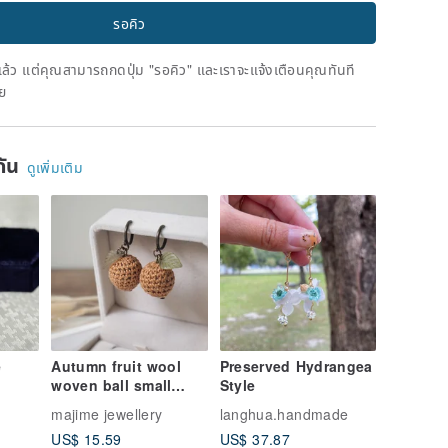
รอคิว
ดแล้ว แต่คุณสามารถกดปุ่ม "รอคิว" และเราจะแจ้งเตือนคุณทันที
าย
ยกัน
ดูเพิ่มเติม
e
Autumn fruit wool
Preserved Hydrangea
woven ball small
Style
green leaf clip
majime jewellery
langhua.handmade
earrings can be
US$ 15.59
US$ 37.87
changed to ear hook